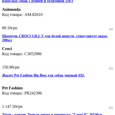
взрослых собак с птицей и телятиной 150 г
Animonda
AM-82610
89
.
10
грн
Шампунь CROCI GILL'S для белой шерсти, стимулирует окрас,
200мл
Croci
C3052986
150
.
96
грн
Жилет Pet Fashion Big Boss для собак черный 4XL
Pet Fashion
PR242396
1 147
.
50
грн
Trixie - коврик Трикси термо в переноску "Capri II" 26*46см