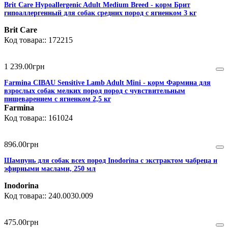
Brit Care Hypoallergenic Adult Medium Breed - корм Брит
гипоаллергенный для собак средних пород с ягненком 3 кг
Brit Care
172215
1 239
.
00
грн
Farmina CIBAU Sensitive Lamb Adult Mini - корм Фармина для
взрослых собак мелких пород пород с чувствительным
пищеварением с ягненком 2,5 кг
Farmina
161024
896
.
00
грн
Шампунь для собак всех пород Inodorina с экстрактом чабреца и
эфирными маслами, 250 мл
Inodorina
240.0030.009
475
.
00
грн