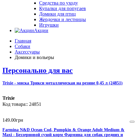
Средства по уходу
Купалки для попугаев
Домики для птиц
Жердочки и лестницы
Игрушки
Акции
Главная
Собаки
Аксессуары
Домики и вольеры
Персонально для вас
Trixie - миска Трикси металлическая на резине 0,45 л (24851)
Trixie
24851
149
.
00
грн
Farmina N&D Ocean Cod, Pumpkin & Orange Adult Medium &
Maxi - Беззерновой сухой корм Фармина для собак средних и