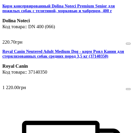
Корм консервированный Dolina Noteci Premium Senior для
пожилых собак с телятиной, морковью и чабрецом, 400 г
Dolina Noteci
DN 400 (066)
220
.
70
грн
Royal Canin Neutered Adult Medium Dog - корм Роял Канин для
стерилизованных собак средних пород 3,5 кг (37140350)
Royal Canin
37140350
1 220
.
00
грн