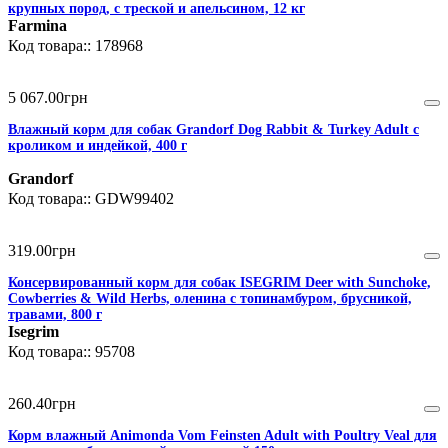
крупных пород, с треской и апельсином, 12 кг
Farmina
178968
5 067
.
00
грн
Влажный корм для собак Grandorf Dog Rabbit & Turkey Adult с
кроликом и индейкой, 400 г
Grandorf
GDW99402
319
.
00
грн
Консервированный корм для собак ISEGRIM Deer with Sunchoke,
Cowberries & Wild Herbs, оленина с топинамбуром, брусникой,
травами, 800 г
Isegrim
95708
260
.
40
грн
Корм влажный Animonda Vom Feinsten Adult with Poultry Veal для