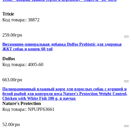
Trixie
38872
259
.
00
грн
Витаминно-минеральная добавка Dolfos Probiotic для здоровья
ЖКТ собак и кошек 60 таб
Dolfos
4005-60
663
.
00
грн
Полнорационный влажный корм для взрослых собак с курицей и
белой рыбой для контроля веса Nature's Protection Weight Control,
Chicken with White Fish 100 g, в паучах
Nature's Protection
NPUPF63661
52
.
00
грн