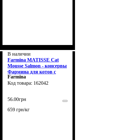
В наличии
Farmina MATISSE Сat
Mousse Salmon - консервы
Фармина для котов с
Farmina
лососем 85 г
162042
56
.
00
грн
659 грн/кг