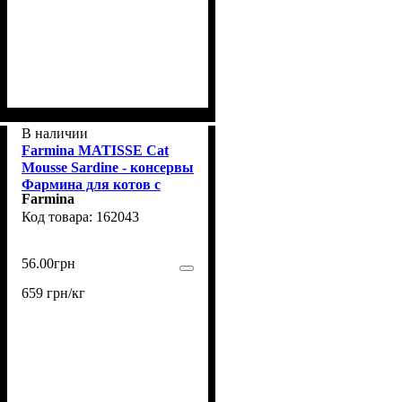
В наличии
Farmina MATISSE Сat
Mousse Sardine - консервы
Фармина для котов с
Farmina
сардиной 85 г
162043
56
.
00
грн
659 грн/кг