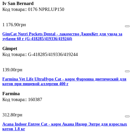
Iv San Bernard
0176 NPRLUP150
1 176
.
90
грн
GimCat Nutri Pockets Dental - лакомство ДжимКет для ухода за
зубами 60 г (G-418285/419336/419244)
Gimpet
G-418285/419336/419244
139
.
00
грн
Farmina Vet Life UltraHypo Cat - корм Фармина диетический для
котов при пищевой аллергии 400 г
Farmina
160387
312
.
80
грн
Acana Indoor Entree Cat - корм Акана Индор Энтре для взрослых
котов 1.8 кг