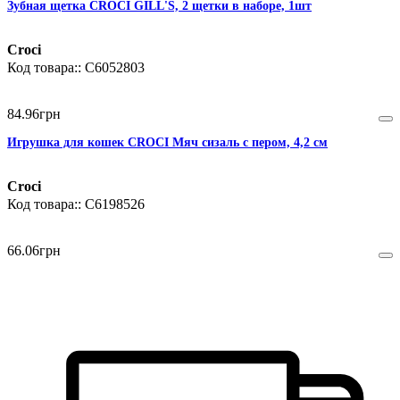
Зубная щетка CROCI GILL'S, 2 щетки в наборе, 1шт
Croci
C6052803
84
.
96
грн
Игрушка для кошек CROCI Мяч сизаль с пером, 4,2 см
Croci
C6198526
66
.
06
грн