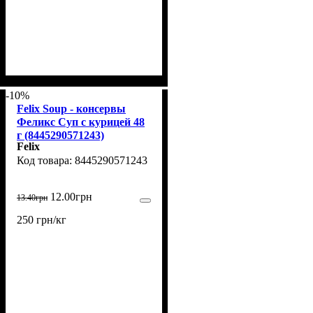
-10%
Felix Soup - консервы
Феликс Суп с курицей 48
г (8445290571243)
Felix
8445290571243
12
.
00
грн
13
.
40
грн
250 грн/кг