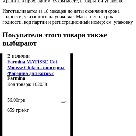
Хранить в прохладном, сухом месте, в закрытой упаковке.
Изготавливается за 18 месяцев до даты окончания срока
годности, указанного на упаковке. Масса нетто, срок
годности, код партии и регистрационный номер: см. упаковку.
Покупатели этого товара также
выбирают
В наличии
Farmina MATISSE Сat
Mousse Chiken - консервы
Фармина для котов с
Farmina
курицей 85 г
162038
56
.
00
грн
659 грн/кг