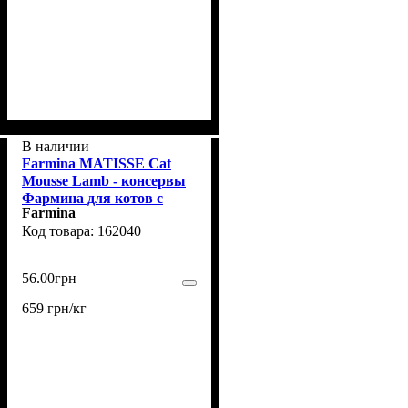
В наличии
Farmina MATISSE Сat
Mousse Lamb - консервы
Фармина для котов с
Farmina
ягненком 85 г
162040
56
.
00
грн
659 грн/кг