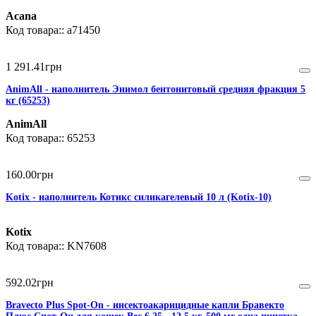
Acana
a71450
1 291
.
41
грн
AnimAll - наполнитель Энимол бентонитовый средняя фракция 5
кг (65253)
AnimAll
65253
160
.
00
грн
Kotix - наполнитель Котикс силикагелевый 10 л (Kotix-10)
Kotix
KN7608
592
.
02
грн
Bravecto Plus Spot-On - инсектоакарицидные капли Бравекто