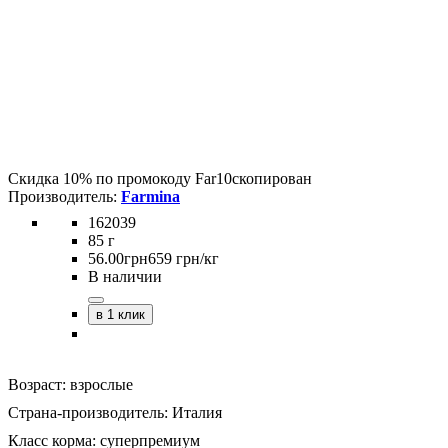
Скидка 10% по промокоду
Far10
скопирован
Farmina
162039
85 г
56
.
00
грн
659 грн/кг
В наличии
в 1 клик
Возраст:
взрослые
Страна-производитель:
Италия
Класс корма:
суперпремиум