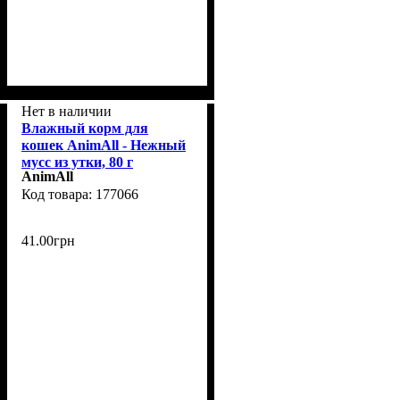
Нет в наличии
Влажный корм для
кошек AnimAll - Нежный
мусс из утки, 80 г
AnimAll
177066
41
.
00
грн