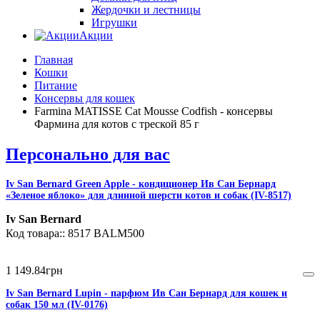
Жердочки и лестницы
Игрушки
Акции
Главная
Кошки
Питание
Консервы для кошек
Farmina MATISSE Сat Mousse Codfish - консервы
Фармина для котов с треской 85 г
Персонально для вас
Iv San Bernard Green Apple - кондиционер Ив Сан Бернард
«Зеленое яблоко» для длинной шерсти котов и собак (IV-8517)
Iv San Bernard
8517 BALM500
1 149
.
84
грн
Iv San Bernard Lupin - парфюм Ив Сан Бернард для кошек и
собак 150 мл (IV-0176)