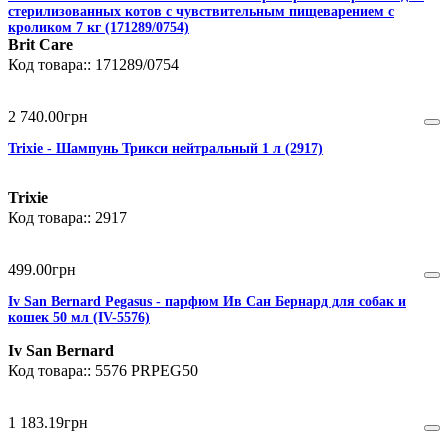
стерилизованных котов с чувствительным пищеварением с
кроликом 7 кг (171289/0754)
Brit Care
171289/0754
2 740
.
00
грн
Trixie - Шампунь Трикси нейтральный 1 л (2917)
Trixie
2917
499
.
00
грн
Iv San Bernard Pegasus - парфюм Ив Сан Бернард для собак и
кошек 50 мл (IV-5576)
Iv San Bernard
5576 PRPEG50
1 183
.
19
грн