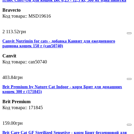
Плюс Спот-Он для кошек Вес 6,25 - 12,5 кг, 500 мг одна пипетка
Bravecto
MSD19616
2 113
.
52
грн
Canvit Nutrimin for cats - добавка Канвит для ежедневного
рациона кошек 150 г (can50740)
Canvit
can50740
403
.
84
грн
Brit Premium by Nature Cat Indoor - корм Брит для домашних
кошек 300 г (171845)
Brit Premium
171845
159
.
00
грн
Brit Care Cat GF Sterilized Sensetive - корм Брит беззерновой для