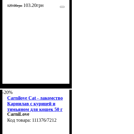
103
.
20
грн
129
.
00
грн
-20%
Carnilove Cat - лакомство
Карнилав с курицей и
тимьяном для кошек 50 г
CarniLove
(111376/7212)
111376/7212