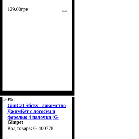
129
.
00
грн
-20%
GimCat Sticks - лакомство
ДжимКет с лососем и
форелью 4 палочки (G-
Gimpet
400778)
G-400778