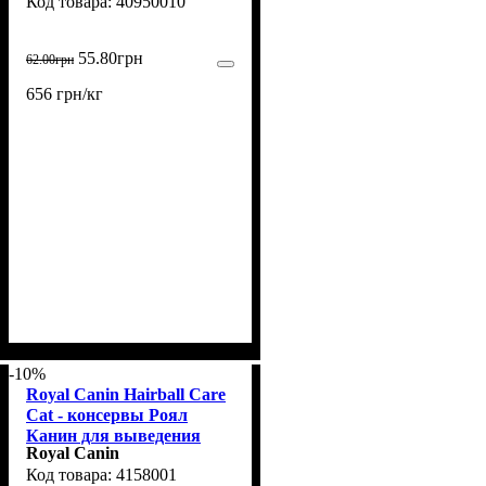
40950010
55
.
80
грн
62
.
00
грн
656 грн/кг
-10%
Royal Canin Hairball Care
Cat - консервы Роял
Канин для выведения
Royal Canin
шерсти 85 г (4158001)
4158001