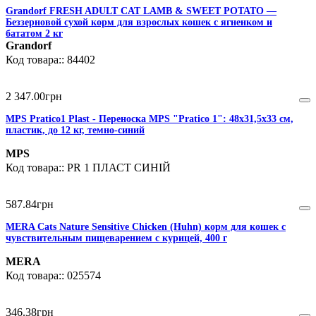
Grandorf FRESH ADULT CAT LAMB & SWEET POTATO —
Беззерновой сухой корм для взрослых кошек с ягненком и
бататом 2 кг
Grandorf
84402
2 347
.
00
грн
MPS Pratico1 Plast - Переноска MPS "Pratico 1": 48х31,5х33 см,
пластик, до 12 кг, темно-синий
MPS
PR 1 ПЛАСТ СИНІЙ
587
.
84
грн
MERA Cats Nature Sensitive Chicken (Huhn) корм для кошек с
чувствительным пищеварением с курицей, 400 г
MERA
025574
346
.
38
грн