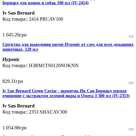
Бернард для кошек и собак 100 мл (IV-2414)
Iv San Bernard
2414 PRCAV100
1 045
.
26
грн
Средство для выведения пятен Hyponic от слез для всех домашних
животных, 120 мл
Hyponic
H3RM1TS0120NOKNN
829
.
31
грн
Iv San Bernard Green Caviar - шампунь Ив Сан Бернард мягкое
очищение с экстрактом зеленой икры и Омега-3 300 мл (IV-2353)
Iv San Bernard
2353 SHACAV300
1 054
.
98
грн