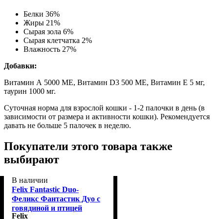
Белки 36%
Жиры 21%
Сырая зола 6%
Сырая клетчатка 2%
Влажность 27%
Добавки:
Витамин А 5000 МЕ, Витамин D3 500 МЕ, Витамин Е 5 мг,
таурин 1000 мг.
Суточная норма для взрослой кошки - 1-2 палочки в день (в
зависимости от размера и активности кошки). Рекомендуется
давать не больше 5 палочек в неделю.
Покупатели этого товара также
выбирают
В наличии
Felix Fantastic Duo-
Феликс Фантастик Дуо с
говядиной и птицей
Felix
кусочки в желе 85 г