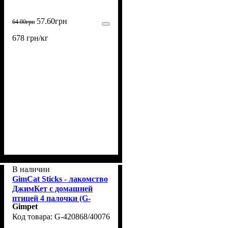
57
.
60
грн
64
.
00
грн
678 грн/кг
В наличии
GimCat Sticks - лакомство
ДжимКет с домашней
птицей 4 палочки (G-
Gimpet
420868/400761)
G-420868/400761