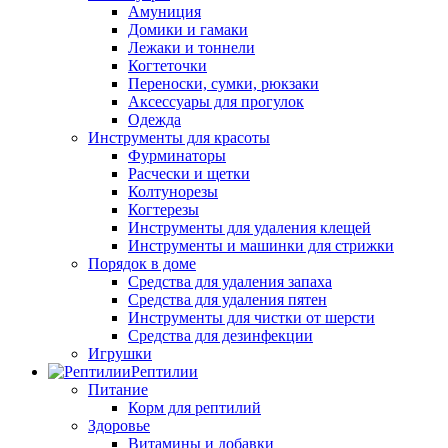
Амуниция
Домики и гамаки
Лежаки и тоннели
Когтеточки
Переноски, сумки, рюкзаки
Аксессуары для прогулок
Одежда
Инструменты для красоты
Фурминаторы
Расчески и щетки
Колтунорезы
Когтерезы
Инструменты для удаления клещей
Инструменты и машинки для стрижки
Порядок в доме
Средства для удаления запаха
Средства для удаления пятен
Инструменты для чистки от шерсти
Средства для дезинфекции
Игрушки
Рептилии
Питание
Корм для рептилий
Здоровье
Витамины и добавки