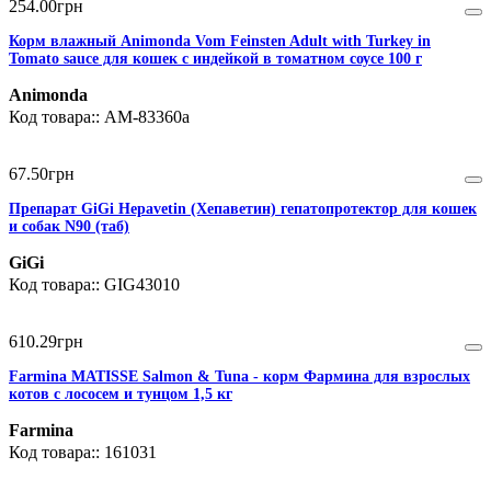
254
.
00
грн
Корм влажный Animonda Vom Feinsten Adult with Turkey in
Tomato sauce для кошек с индейкой в томатном соусе 100 г
Animonda
AM-83360а
67
.
50
грн
Препарат GiGi Hepavetin (Хепаветин) гепатопротектор для кошек
и собак N90 (таб)
GiGi
GIG43010
610
.
29
грн
Farmina MATISSE Salmon & Tuna - корм Фармина для взрослых
котов с лососем и тунцом 1,5 кг
Farmina
161031