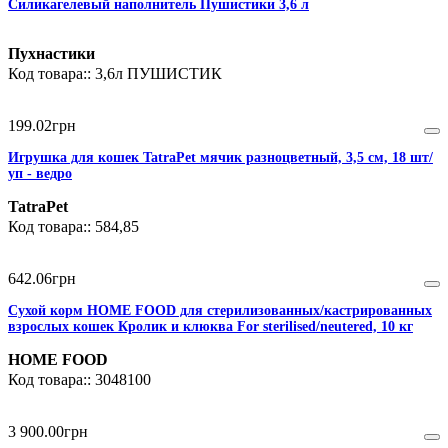
Силикагелевый наполнитель Пушистики 3,6 л
Пухнастики
3,6л ПУШИСТИК
199
.
02
грн
Игрушка для кошек TatraPet мячик разноцветный, 3,5 см, 18 шт/
уп - ведро
TatraPet
584,85
642
.
06
грн
Сухой корм HOME FOOD для стерилизованных/кастрированных
взрослых кошек Кролик и клюква For sterilised/neutered, 10 кг
HOME FOOD
3048100
3 900
.
00
грн