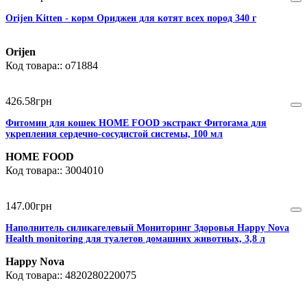
Orijen Kitten - корм Ориджен для котят всех пород 340 г
Orijen
o71884
426
.
58
грн
Фитомин для кошек HOME FOOD экстракт Фитогама для
укрепления сердечно-сосудистой системы, 100 мл
HOME FOOD
3004010
147
.
00
грн
Наполнитель силикагелевый Мониторинг Здоровья Happy Nova
Health monitoring для туалетов домашних животных, 3,8 л
Happy Nova
4820280220075