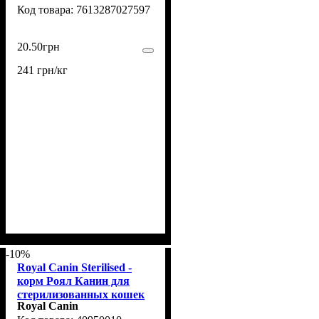
7613287027597
(7613287027597)
20
.
50
грн
241 грн/кг
-10%
Royal Canin Sterilised -
корм Роял Канин для
стерилизованных кошек
Royal Canin
85 г (40950010)