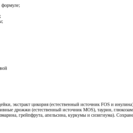
 формуле;
;
ы;
овой
ейки, экстракт цикория (естественный источник FOS и инулина)
пивные дрожжи (естественный источник MOS), таурин, глюкоза
змарина, грейпфрута, апельсина, куркумы и сизигиума). Сохра