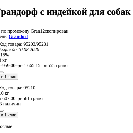
Грандорф с индейкой для соба
 по промокоду
Gran12
скопирован
Grandorf
95203/95231
Акция до 10.08.2026
-15%
3 кг
1 959
.
00
грн
1 665
.
15
грн
555 грн/кг
в 1 клик
95210
10 кг
5 607
.
00
грн
561 грн/кг
В наличии
в 1 клик
рослые