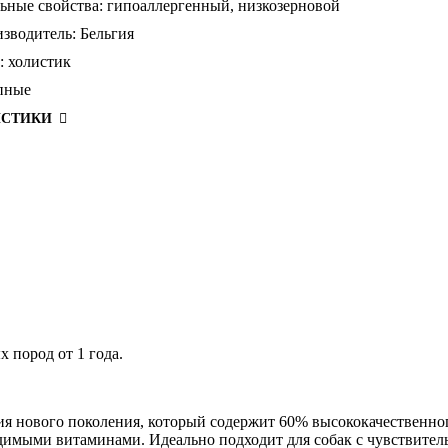
ьные свойства:
гипоаллергенный,
низкозерновой
зводитель:
Бельгия
:
холистик
пные
ИСТИКИ
 пород от 1 года.
ия нового поколения, который содержит 60% высококачественног
димыми витаминами. Идеально подходит для собак с чувствител