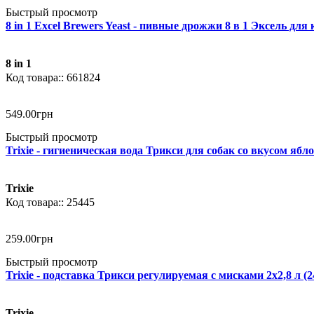
Быстрый просмотр
8 in 1 Excel Brewers Yeast - пивные дрожжи 8 в 1 Эксель для
8 in 1
661824
549
.
00
грн
Быстрый просмотр
Trixie - гигиеническая вода Трикси для собак со вкусом ябло
Trixie
25445
259
.
00
грн
Быстрый просмотр
Trixie - подставка Трикси регулируемая с мисками 2х2,8 л (2
Trixie