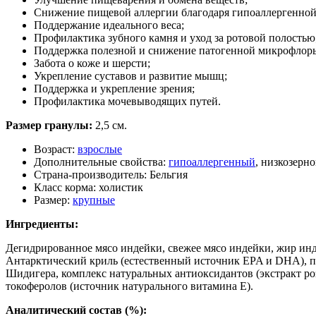
Снижение пищевой аллергии благодаря гипоаллергенной
Поддержание идеального веса;
Профилактика зубного камня и уход за ротовой полостью
Поддержка полезной и снижение патогенной микрофлор
Забота о коже и шерсти;
Укрепление суставов и развитие мышц;
Поддержка и укрепление зрения;
Профилактика мочевыводящих путей.
Размер гранулы:
2,5 см.
Возраст:
взрослые
Дополнительные свойства:
гипоаллергенный
, низкозерн
Страна-производитель:
Бельгия
Класс корма:
холистик
Размер:
крупные
Ингредиенты:
Дегидрированное мясо индейки, свежее мясо индейки, жир инд
Антарктический криль (естественный источник EPA и DHA), 
Шидигера, комплекс натуральных антиоксидантов (экстракт ро
токоферолов (источник натурального витамина Е).
Аналитический состав (%):