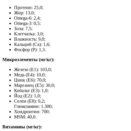
Протеин: 25,0;
Жир: 13,0;
Omega-6: 2,4;
Omega-3: 0,5;
Зола: 7,5;
Клетчатка: 3,0;
Влажность: 9,0;
Кальций (Са): 1,6;
Фосфор (P): 1,3.
Микроэлементы (мг/кг):
Железо (E1): 103,0;
Медь (Е4): 10,0;
Цинк (E6): 70,0;
Марганец (E5): 30,0;
Кобальт (E3): 1,0;
Йод (E2): 1,0;
Селен (E8): 0,2;
Глюкозамин: 1.300;
Хондроитин: 700;
MSM: 40,0.
Витамины (мг/кг):