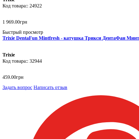
24922
1 969
.
00
грн
Быстрый просмотр
Trixie DentaFun Mintfresh - катушка Трикси ДентаФан Минт
Trixie
32944
459
.
00
грн
Задать вопрос
Написать отзыв