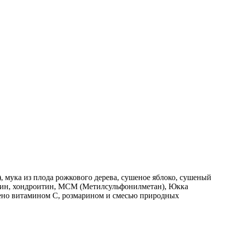
, мука из плода рожкового дерева, сушеное яблоко, сушеный
мин, хондроитин, МСМ (Метилсульфонилметан), Юкка
нено витамином С, розмарином и смесью природных