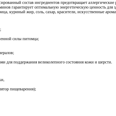
ансированный состав ингредиентов предотвращает аллергически
инов гарантирует оптимальную энергетическую ценность для зд
урица, куриный жир, соль, сахар, красители, искусственные аро
;
ненной силы питомца;
нералов;
и для поддержания великолепного состояния кожи и шерсти.
ки,
лятор пищеварения);