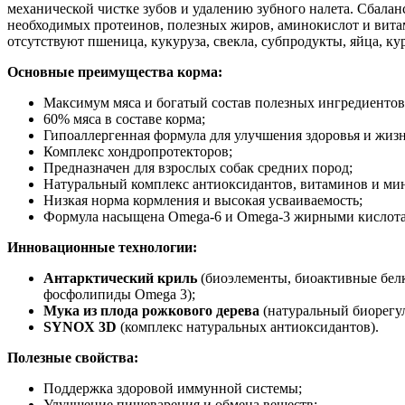
механической чистке зубов и удалению зубного налета. Сбал
необходимых протеинов, полезных жиров, аминокислот и витам
отсутствуют пшеница, кукуруза, свекла, субпродукты, яйца, к
Основные преимущества корма:
Максимум мяса и богатый состав полезных ингредиентов
60% мяса в составе корма;
Гипоаллергенная формула для улучшения здоровья и жиз
Комплекс хондропротекторов;
Предназначен для взрослых собак средних пород;
Натуральный комплекс антиоксидантов, витаминов и ми
Низкая норма кормления и высокая усваиваемость;
Формула насыщена Omega-6 и Omega-3 жирными кислотам
Инновационные технологии:
Антарктический криль
(биоэлементы, биоактивные бел
фосфолипиды Omega 3);
Мука из плода рожкового дерева
(натуральный биорегу
SYNOX 3D
(комплекс натуральных антиоксидантов).
Полезные свойства:
Поддержка здоровой иммунной системы;
Улучшение пищеварения и обмена веществ;