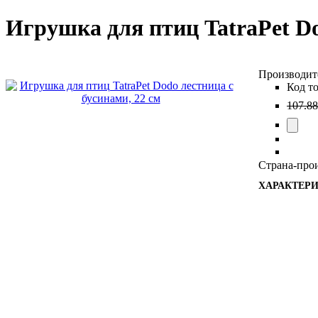
Игрушка для птиц TatraPet Do
107
.
88
Страна-прои
ХАРАКТЕР