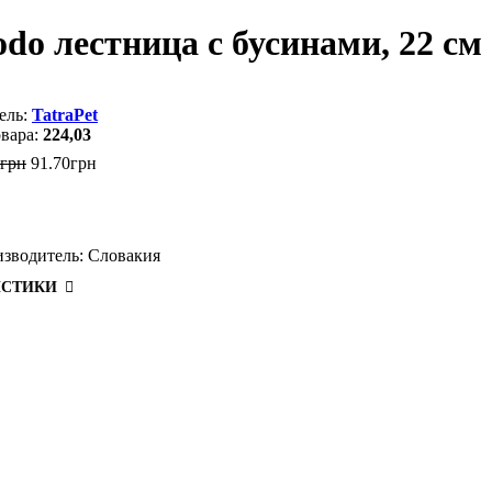
do лестница с бусинами, 22 см
TatraPet
224,03
грн
91
.
70
грн
зводитель:
Словакия
ИСТИКИ