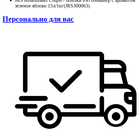
JRS Rettenmaier Chipsi - опилки Риттенмайер с ароматом
зеленое яблоко 15л/1кг(JRS300063)
Персонально для вас