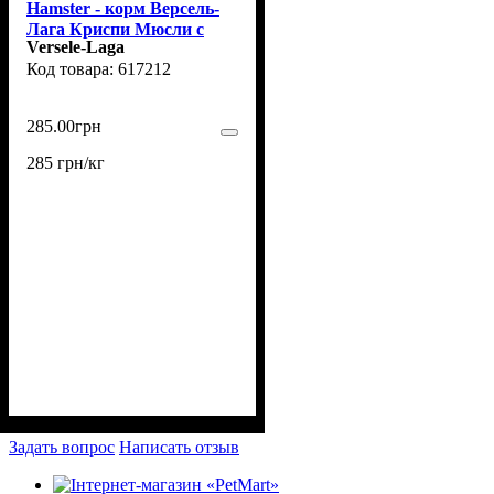
Hamster - корм Версель-
Лага Криспи Мюсли с
Versele-Laga
витамином Е для
617212
хомяков, крыс, мышей,
песчанок 1 кг (617212)
285
.
00
грн
285 грн/кг
Задать вопрос
Написать отзыв