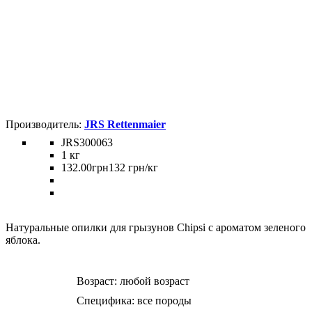
JRS Rettenmaier
JRS300063
1 кг
132
.
00
грн
132 грн/кг
Натуральные опилки для грызунов Chipsi с ароматом зеленого
яблока.
Возраст:
любой возраст
Специфика:
все породы