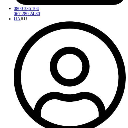
0800 336 104
067 280 24 80
UA
RU