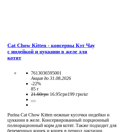
Cat Chow Kitten - консервы Кэт Чау
с индейкой и цуккини в желе для
котят
7613036595001
Акция до 31.08.2026
-22%
85 г
21
.
60
грн
16
.
95
грн
199 грн/кг
Purina Cat Chow Kitten нежные кусочки индейки и
цуккини в желе. Консервированный порционный
полнорационный корм для котят. Также подходит для
беременных кошек и кошек в период лактации.