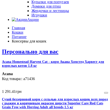
Купалки для попугаев
Домики для птиц
Жердочки и лестницы
Игрушки
Акции
Главная
Кошки
Питание
Консервы для кошек
Персонально для вас
Acana Homestead Harvest Cat - корм Акана Хомстед Харвест для
взрослых котов 1.8 кг
Acana
a71436
1 291
.
41
грн
Сухой беззерновой корм с сельдью для взрослых кошек всех пород
с рыжим и коричневым окрасом шерсти Superior Care Red Cats
Grain Free with Herring Adult all breeds 1.5 кг