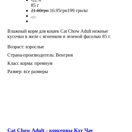
85 г
21
.
60
грн
16
.
95
грн
199 грн/кг
Влажный корм для кошек Cat Chow Adult нежные
кусочки в желе с ягненком и зеленой фасолью 85 г.
Возраст:
взрослые
Страна-производитель:
Венгрия
Класс корма:
премиум
Размер:
все размеры
Cat Chow Adult - консервы Кэт Чау