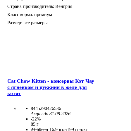
Страна-производитель:
Венгрия
Класс корма:
премиум
Размер:
все размеры
Cat Chow Kitten - консервы Кэт Чау
с ягненком и цуккини в желе для
котят
8445290426536
Акция до 31.08.2026
-22%
85 г
21
.
60
грн
16
.
95
грн
199 грн/кг