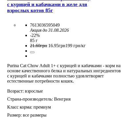
с курицей и кабачками в желе для
взрослых котов 85г
7613036595049
Акция до 31.08.2026
-22%
85 г
21
.
60
грн
16
.
95
грн
199 грн/кг
Purina Cat Chow Adult 1+ с курицей и кабачками - корм на
основе качественного белка и натуральных ингредиентов
с курицей и кабачками полностью удовлетворяет
естественные потребности кошек.
Возраст:
взрослые
Страна-производитель:
Венгрия
Класс корма:
премиум
Размер:
все размеры