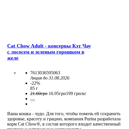
Cat Chow Adult - консервы Кэт Чау
с лососем и зеленым горошком в
желе
7613036595063
Акция до 31.08.2026
-22%
85 г
21
.
60
грн
16
.
95
грн
199 грн/кг
Ваша кошка - чудо. Для того, чтобы помочь ей сохранить
здоровье, красоту и грацию, компания Purina разработала
корм Cat Chow®, в состав которого входит качественный