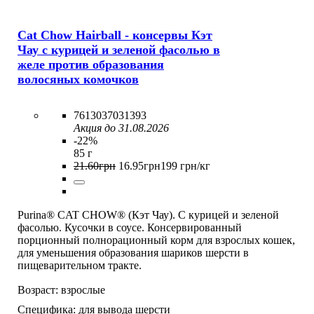
Cat Chow Hairball - консервы Кэт
Чау с курицей и зеленой фасолью в
желе против образования
волосяных комочков
7613037031393
Акция до 31.08.2026
-22%
85 г
21
.
60
грн
16
.
95
грн
199 грн/кг
Purina® CAT CHOW® (Кэт Чау). С курицей и зеленой
фасолью. Кусочки в соусе. Консервированный
порционный полнорационный корм для взрослых кошек,
для уменьшения образования шариков шерсти в
пищеварительном тракте.
Возраст:
взрослые
Специфика:
для вывода шерсти