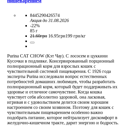
пищеварением
8445290426574
Акция до 31.08.2026
-22%
85 г
21
.
60
грн
16
.
95
грн
199 грн/кг
Purina CAT CHOW (Кэт Чау). С лососем и цуккини
Кусочки в подливке. Консервированный порционный
полнорационный корм для взрослых кошек с
чувствительной системой пищеварения. С 1926 года
эксперты Purina исследовали вопрос естественных
потребностей домашних любимцев, чтобы разработать
полнорационный корм, который будет поддерживать их
здоровье и отличное самочувствие. Когда кошка
чувствует себя абсолютно здоровой, она ласковая,
игривая и с удовольствием делится своим хорошим
настроением со своим хозяином. Поэтому для кошек с
чувствительным пищеварением особенно важно
подобрать питание, которое нейтрализует дискомфорт в
желудочно-кишечном тракте, дарит энергию и бодрость.