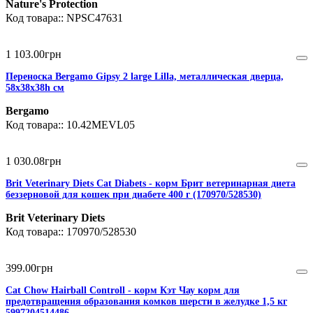
Nature's Protection
NPSC47631
1 103
.
00
грн
Переноска Bergamo Gipsy 2 large Lilla, металлическая дверца,
58х38х38h см
Bergamo
10.42MEVL05
1 030
.
08
грн
Brit Veterinary Diets Cat Diabets - корм Брит ветеринарная диета
беззерновой для кошек при диабете 400 г (170970/528530)
Brit Veterinary Diets
170970/528530
399
.
00
грн
Cat Chow Hairball Controll - корм Кэт Чау корм для
предотвращения образования комков шерсти в желудке 1,5 кг
5997204514486