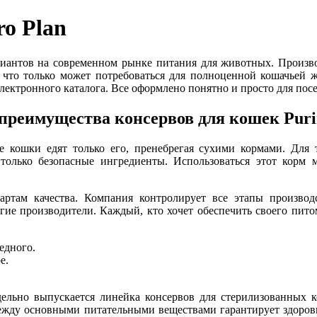
o Plan
ариантов на современном рынке питания для животных. Произво
, что только может потребоваться для полноценной кошачьей 
лектронного каталога. Все оформлено понятно и просто для посе
преимущества консервов для кошек Purin
 кошки едят только его, пренебрегая сухими кормами. Для 
 только безопасные ингредиенты. Использоваться этот корм
ртам качества. Компания контролирует все этапы производс
огие производители. Каждый, кто хочет обеспечить своего пит
едного.
е.
дельно выпускается линейка консервов для стерилизованных 
ежду основными питательными веществами гарантирует здоровье