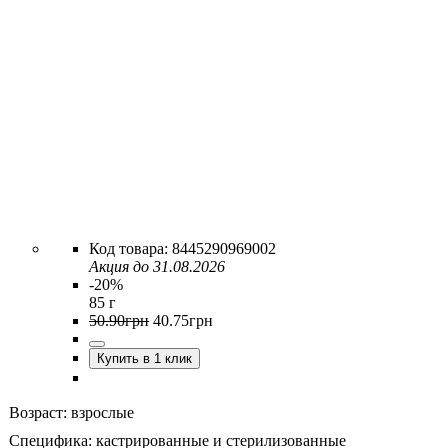
8445290969002
Акция до 31.08.2026
-20%
85 г
50
.
90
грн
40
.
75
грн
Купить в 1 клик
Возраст:
взрослые
Специфика:
кастрированные и стерилизованные