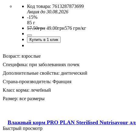
7613287873699
Акция до 30.08.2026
-15%
85 г
57
.
50
грн
49
.
00
грн
576 грн/кг
Купить в 1 клик
Возраст:
взрослые
Специфика:
при заболеваниях почек
Дополнительные свойства:
диетический
Страна-производитель:
Франция
Класс корма:
лечебный
Размер:
все размеры
Влажный корм PRO PLAN Sterilised Nutrisavour дл
Быстрый просмотр