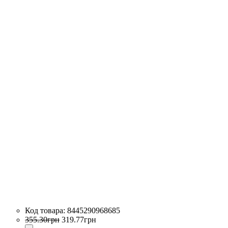
8445290968685
355
.
30
грн
319
.
77
грн