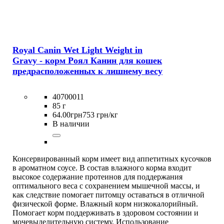
Royal Canin Wet Light Weight in
Gravy - корм Роял Канин для кошек
предрасположенных к лишнему весу
40700011
85 г
64
.
00
грн
753 грн/кг
В наличии
Консервированный корм имеет вид аппетитных кусочков
в ароматном соусе. В состав влажного корма входит
высокое содержание протеинов для поддержания
оптимального веса с сохранением мышечной массы, и
как следствие помогает питомцу оставаться в отличной
физической форме. Влажный корм низкокалорийный.
Помогает корм поддерживать в здоровом состоянии и
мочевыделительную систему. Использование