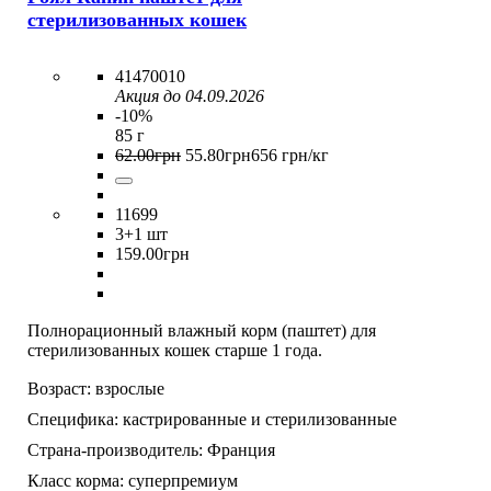
стерилизованных кошек
41470010
Акция до 04.09.2026
-10%
85 г
62
.
00
грн
55
.
80
грн
656 грн/кг
11699
3
+1 шт
159
.
00
грн
Полнорационный влажный корм (паштет) для
стерилизованных кошек старше 1 года.
Возраст:
взрослые
Специфика:
кастрированные и стерилизованные
Страна-производитель:
Франция
Класс корма:
суперпремиум