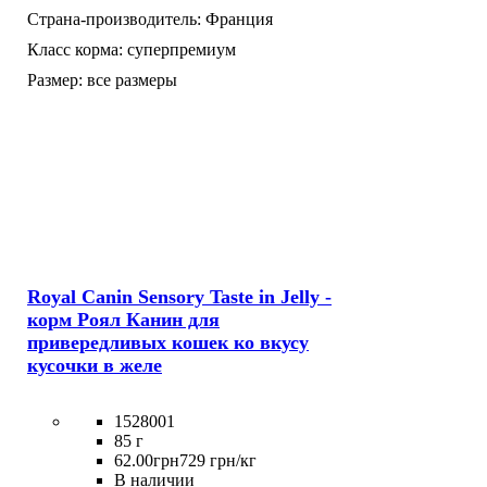
Страна-производитель:
Франция
Класс корма:
суперпремиум
Размер:
все размеры
Royal Canin Sensory Taste in Jelly -
корм Роял Канин для
привередливых кошек ко вкусу
кусочки в желе
1528001
85 г
62
.
00
грн
729 грн/кг
В наличии