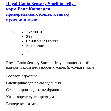
Royal Canin Sensory Smell in Jelly -
корм Роял Канин для
привередливых кошек к запаху
кусочки в желе
15270010
85 г
62
.
00
грн
729 грн/кг
В наличии
Royal Canin Sensory Smell in Jelly – полноценный
влажный корм для взрослых кошек (кусочки в желе).
Возраст:
взрослые
Специфика:
для привередливых
Страна-производитель:
Франция
Класс корма:
суперпремиум
Размер:
все размеры