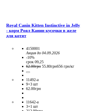
Royal Canin Kitten Instinctive in Jelly
- корм Роял Канин кусочки в желе
для котят
4150001
Акция до 04.09.2026
-10%
срок 09,25
62
.
00
грн
55
.
80
грн
656 грн/кг
11492-a
9
+3 шт
62
.
00
грн
11642-a
3
+1 шт
212
.
00
грн