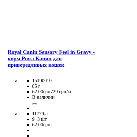
Royal Canin Sensory Feel in Gravy -
корм Роял Канин для
привередливых кошек
15190010
85 г
62
.
00
грн
729 грн/кг
В наличии
11779-a
9
+3 шт
62
.
00
грн