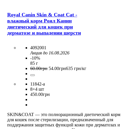
Royal Canin Skin & Coat Cat -
влажный корм Роял Канин
диетический для кошек при
дерматозе и выпадении шерсти
4092001
Акция до 16.08.2026
-10%
85 г
60
.
00
грн
54
.
00
грн
635 грн/кг
11842-а
8
+4 шт
450
.
00
грн
SKIN&COAT — это полнорационный диетический корм
для кошек после стерилизации, предназначенный для
поддержания защитных функций кожи при дерматозах и