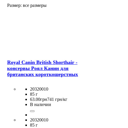
Размер:
все размеры
Royal Canin British Shorthair -
консервы Роял Канин для
британских короткошерстных
20320010
85 г
63
.
00
грн
741 грн/кг
В наличии
20320010
85 г