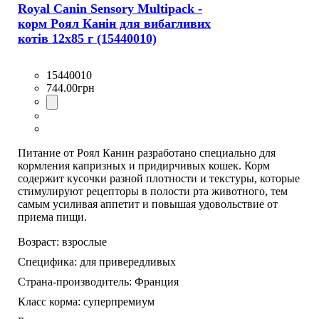
Royal Canin Sensory Multipack -
корм Роял Канін для вибагливих
котів 12х85 г (15440010)
15440010
744
.
00
грн
Питание от Роял Канин разработано специально для
кормления капризных и придирчивых кошек. Корм
содержит кусочки разной плотности и текстуры, которые
стимулируют рецепторы в полости рта животного, тем
самым усиливая аппетит и повышая удовольствие от
приема пищи.
Возраст:
взрослые
Специфика:
для привередливых
Страна-производитель:
Франция
Класс корма:
суперпремиум