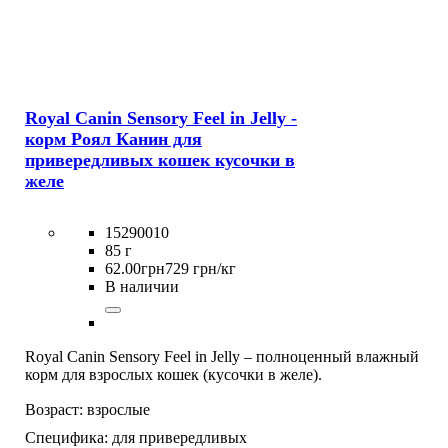
Royal Canin Sensory Feel in Jelly -
корм Роял Канин для
привередливых кошек кусочки в
желе
15290010
85 г
62
.
00
грн
729 грн/кг
В наличии
Royal Canin Sensory Feel in Jelly – полноценный влажный
корм для взрослых кошек (кусочки в желе).
Возраст:
взрослые
Специфика:
для привередливых