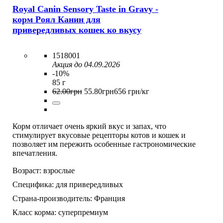
Royal Canin Sensory Taste in Gravy -
корм Роял Канин для
привередливых кошек ко вкусу
1518001
Акция до 04.09.2026
-10%
85 г
62
.
00
грн
55
.
80
грн
656 грн/кг
Корм отличает очень яркий вкус и запах, что
стимулирует вкусовые рецепторы котов и кошек и
позволяет им пережить особенные гастрономические
впечатления.
Возраст:
взрослые
Специфика:
для привередливых
Страна-производитель:
Франция
Класс корма:
суперпремиум