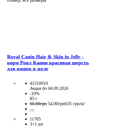
Размер:
все размеры
Royal Canin Hair & Skin in Jelly -
корм Роял Канин красивая шерсть
для кошек в желе
41510010
Акция до 04.09.2026
-10%
85 г
60
.
00
грн
54
.
00
грн
635 грн/кг
11705
3
+1 шт