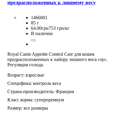
предрасположенных к лишнему весу
1466001
85 г
64
.
00
грн
753 грн/кг
В наличии
Royal Canin Appetite Control Care для кошек
предрасположенных к набору лишнего веса соус.
Регуляция голода.
Возраст:
взрослые
Специфика:
контроль веса
Страна-производитель:
Франция
Класс корма:
суперпремиум
Размер:
все размеры