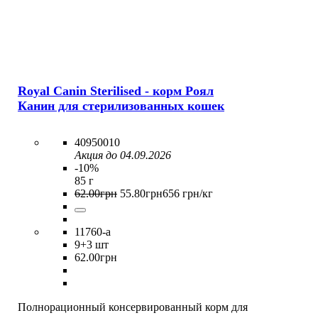
Royal Canin Sterilised - корм Роял
Канин для стерилизованных кошек
40950010
Акция до 04.09.2026
-10%
85 г
62
.
00
грн
55
.
80
грн
656 грн/кг
11760-a
9
+3 шт
62
.
00
грн
Полнорационный консервированный корм для