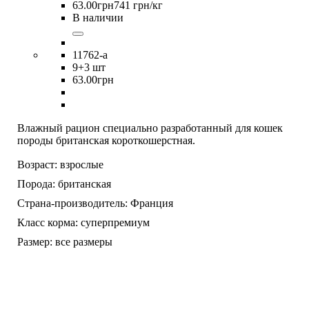
63
.
00
грн
741 грн/кг
В наличии
11762-a
9
+3 шт
63
.
00
грн
Влажный рацион специально разработанный для кошек
породы британская короткошерстная.
Возраст:
взрослые
Порода:
британская
Страна-производитель:
Франция
Класс корма:
суперпремиум
Размер:
все размеры