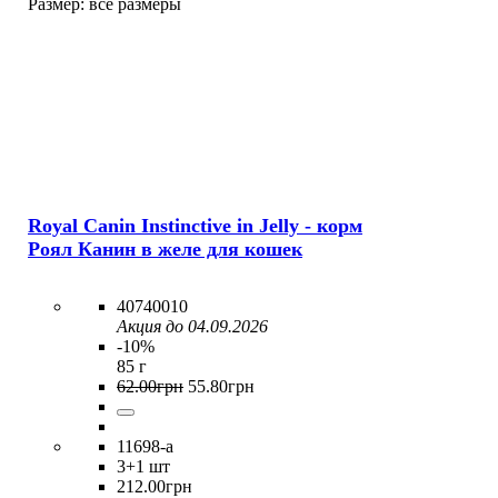
Размер:
все размеры
Royal Canin Instinctive in Jelly - корм
Роял Канин в желе для кошек
40740010
Акция до 04.09.2026
-10%
85 г
62
.
00
грн
55
.
80
грн
11698-a
3
+1 шт
212
.
00
грн