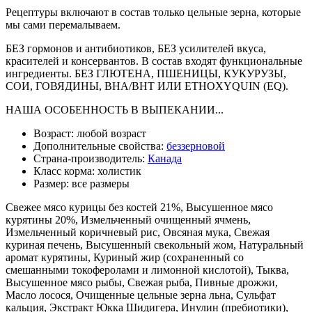
Рецептуры включают в состав только цельные зерна, которые
мы сами перемалываем.
БЕЗ гормонов и антибиотиков, БЕЗ усилителей вкуса,
красителей и консервантов. В состав входят функциональные
ингредиенты. БЕЗ ГЛЮТЕНА, ПШЕНИЦЫ, КУКУРУЗЫ,
СОИ, ГОВЯДИНЫ, BHA/BHT ИЛИ ETHOXYQUIN (EQ).
НАША ОСОБЕННОСТЬ В ВЫПЕКАНИИ...
Возраст:
любой возраст
Дополнительные свойства:
беззерновой
Страна-производитель:
Канада
Класс корма:
холистик
Размер:
все размеры
Свежее мясо курицы без костей 21%, Высушенное мясо
курятины 20%, Измельченный очищенный ячмень,
Измельченный коричневый рис, Овсяная мука, Свежая
куриная печень, Высушенный свекольный жом, Натуральный
аромат курятины, Куриный жир (сохраненный со
смешанными токоферолами и лимонной кислотой), Тыква,
Высушенное мясо рыбы, Свежая рыба, Пивные дрожжи,
Масло лосося, Очищенные цельные зерна льна, Сульфат
кальция, Экстракт Юкка Шидигера, Инулин (пребиотики),