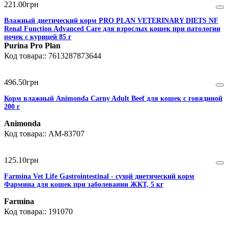
221
.
00
грн
Влажный диетический корм PRO PLAN VETERINARY DIETS NF
Renal Function Advanced Care для взрослых кошек при патологии
почек с курицей 85 г
Purina Pro Plan
7613287873644
496
.
50
грн
Корм влажный Animonda Carny Adult Beef для кошек с говядиной
200 г
Animonda
AM-83707
125
.
10
грн
Farmina Vet Life Gastrointestinal - сухой диетический корм
Фармина для кошек при заболевании ЖКТ, 5 кг
Farmina
191070