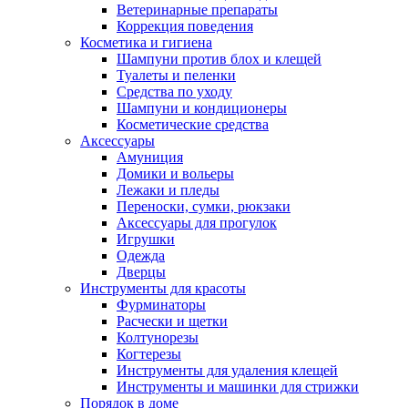
Ветеринарные препараты
Коррекция поведения
Косметика и гигиена
Шампуни против блох и клещей
Туалеты и пеленки
Средства по уходу
Шампуни и кондиционеры
Косметические средства
Аксессуары
Амуниция
Домики и вольеры
Лежаки и пледы
Переноски, сумки, рюкзаки
Аксессуары для прогулок
Игрушки
Одежда
Дверцы
Инструменты для красоты
Фурминаторы
Расчески и щетки
Колтунорезы
Когтерезы
Инструменты для удаления клещей
Инструменты и машинки для стрижки
Порядок в доме