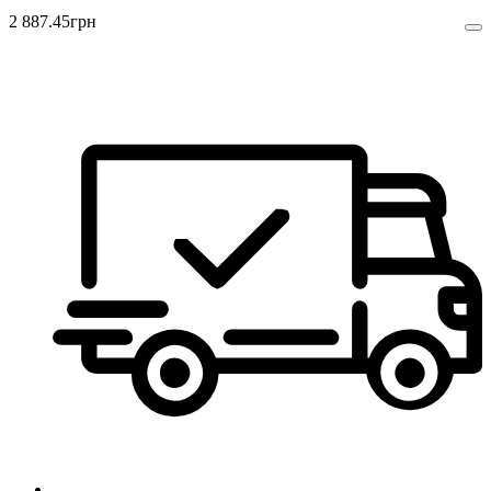
2 887
.
45
грн