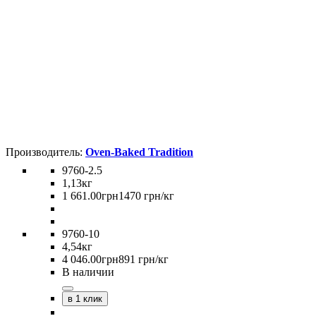
Oven-Baked Tradition
9760-2.5
1,13кг
1 661
.
00
грн
1470 грн/кг
9760-10
4,54кг
4 046
.
00
грн
891 грн/кг
В наличии
в 1 клик