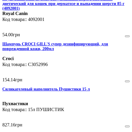
диетический для кошек при дерматозе и выпадении шерсти 85 г
(4092001)
Royal Canin
4092001
54
.
00
грн
Шампунь CROCI GILL'S супер дезинфицирующий, для
поврежденной кожи, 200мл
Croci
C3052996
154
.
14
грн
Силикагелевый наполнитель Пушистики 15 л
Пухнастики
15л ПУШИСТИК
827
.
16
грн