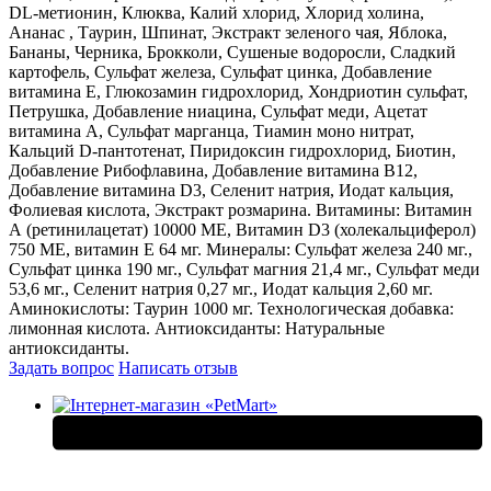
DL-метионин, Клюква, Калий хлорид, Хлорид холина,
Ананас , Таурин, Шпинат, Экстракт зеленого чая, Яблока,
Бананы, Черника, Брокколи, Сушеные водоросли, Сладкий
картофель, Сульфат железа, Сульфат цинка, Добавление
витамина E, Глюкозамин гидрохлорид, Хондриотин сульфат,
Петрушка, Добавление ниацина, Сульфат меди, Ацетат
витамина A, Сульфат марганца, Тиамин моно нитрат,
Кальций D-пантотенат, Пиридоксин гидрохлорид, Биотин,
Добавление Рибофлавина, Добавление витамина B12,
Добавление витамина D3, Селенит натрия, Иодат кальция,
Фолиевая кислота, Экстракт розмарина. Витамины: Витамин
А (ретинилацетат) 10000 МЕ, Витамин D3 (холекальциферол)
750 МЕ, витамин Е 64 мг. Минералы: Сульфат железа 240 мг.,
Сульфат цинка 190 мг., Сульфат магния 21,4 мг., Сульфат меди
53,6 мг., Селенит натрия 0,27 мг., Иодат кальция 2,60 мг.
Аминокислоты: Таурин 1000 мг. Технологическая добавка:
лимонная кислота. Антиоксиданты: Натуральные
антиоксиданты.
Задать вопрос
Написать отзыв