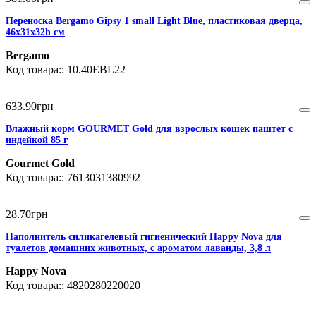
Переноска Bergamo Gipsy 1 small Light Blue, пластиковая дверца,
46x31x32h см
Bergamo
10.40EBL22
633
.
90
грн
Влажный корм GOURMET Gold для взрослых кошек паштет с
индейкой 85 г
Gourmet Gold
7613031380992
28
.
70
грн
Наполнитель силикагелевый гигиенический Happy Nova для
туалетов домашних животных, с ароматом лаванды, 3,8 л
Happy Nova
4820280220020