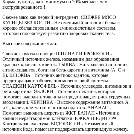
Корма нужно давать минимум на 20% меньше, чем
экструдированного!!!
Свежее мясо как первый ингредиент: СВЕЖЕЕ МЯСО
КУРИЦЫ БЕЗ КОСТИ - Незаменимый источник белка с
хорошо сбалансированным аминокислотным составом,
которой способствует развитию здоровых тканей тела.
Высокое содержание мяса.
Свежие фрукты и овощи: ШПИНАТ И БРОККОЛИ -
Отличный источник железа, незаменим для образования
красных кровяных клеток. ТЫКВА - Натуральный источник
антиоксидантов, богат на бета-каротин и витамины (A, C и
E). КЛЮКВА - Источник антиоксидантов, которые
предотвращают заболевания мочеполовой системы.
СЛАДКИЙ КАРТОФЕЛЬ - Источник углеводов, витаминов и
бета-каротина. ЯБЛОКИ - Источник пектина, который
помогает выводить токсины и предотвращает риск сердечных
заболеваний. ЧЕРНИКА - Высокое содержание витаминов A
и C, калия, клетчатки и антиоксидантов. АНАНАС -
Помогает выводить шерсть из ЖКТ. БАНАН - Источник
калия и нерастворимой клетчатки. ЮККА ШЕДИГЕРА -
Контроль запаха стула. ВОДОРОСЛИ - Незаменимый
источник йода, помогает поддерживать щитовидную железу.