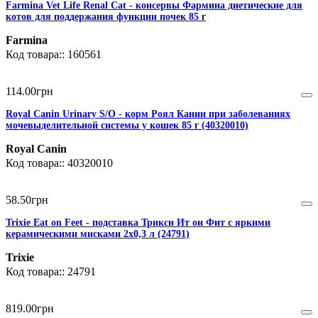
Farmina Vet Life Renal Cat - консервы Фармина диетические для
котов для поддержания функции почек 85 г
Farmina
160561
114
.
00
грн
Royal Canin Urinary S/O - корм Роял Канин при заболеваниях
мочевыделительной системы у кошек 85 г (40320010)
Royal Canin
40320010
58
.
50
грн
Trixie Eat on Feet - подставка Трикси Ит он Фит с яркими
керамическими мисками 2х0,3 л (24791)
Trixie
24791
819
.
00
грн