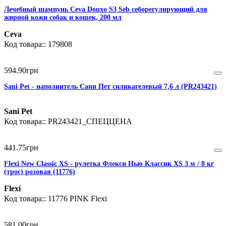
Лечебный шампунь Ceva Douxo S3 Seb себорегулирующий для
жирной кожи собак и кошек, 200 мл
Ceva
179808
594
.
90
грн
Sani Pet - наполнитель Сани Пет силикагелевый 7,6 л (PR243421)
Sani Pet
PR243421_СПЕЦЦЕНА
441
.
75
грн
Flexi New Classic XS - рулетка Флекси Нью Классик XS 3 м / 8 кг
(трос) розовая (11776)
Flexi
11776 PINK Flexi
581
.
00
грн