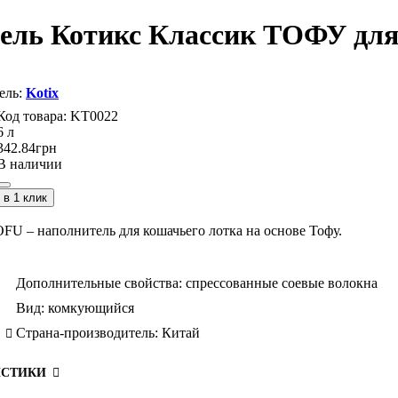
итель Котикс Классик ТОФУ для
Kotix
KT0022
6 л
342
.
84
грн
В наличии
в 1 клик
U – наполнитель для кошачьего лотка на основе Тофу.
Дополнительные свойства:
спрессованные соевые волокна
Вид:
комкующийся
Страна-производитель:
Китай
ИСТИКИ