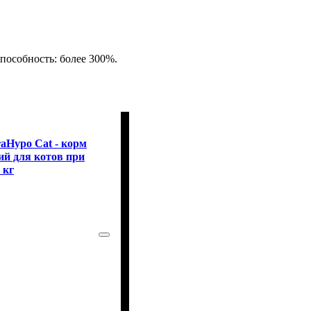
пособность: более 300%.
raHypo Cat - корм
й для котов при
 кг