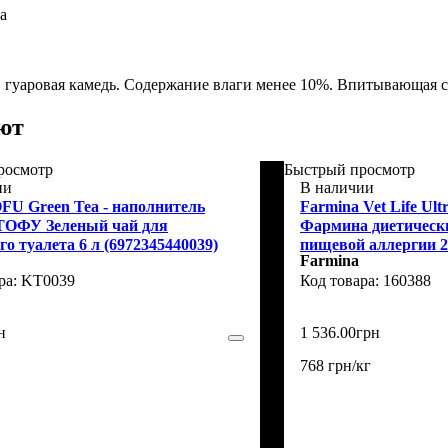
а
, гуаровая камедь. Содержание влаги менее 10%. Впитывающая с
ют
росмотр
Быстрый просмотр
ии
В наличии
OFU Green Tea - наполнитель
Farmina Vet Life Ult
ТОФУ Зеленый чай для
Фармина диетически
о туалета 6 л (6972345440039)
пищевой аллергии 2
Farmina
KT0039
160388
н
1 536
.
00
грн
768 грн/кг