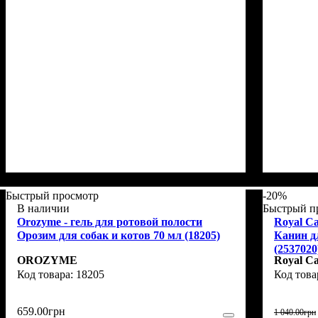
Быстрый просмотр
-20%
В наличии
Быстрый п
Orozyme - гель для ротовой полости
Royal Ca
Орозим для собак и котов 70 мл (18205)
Канин д
(2537020
OROZYME
Royal C
18205
659
.
00
грн
1 040
.
00
грн