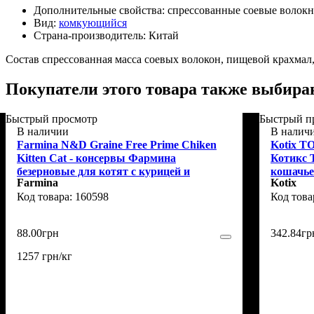
Дополнительные свойства:
спрессованные соевые волокн
Вид:
комкующийся
Страна-производитель:
Китай
Состав спрессованная масса соевых волокон, пищевой крахмал
Покупатели этого товара также выбира
Быстрый просмотр
Быстрый п
В наличии
В налич
Farmina N&D Graine Free Prime Chiken
Kotix T
Kitten Cat - консервы Фармина
Котикс 
безерновые для котят с курицей и
кошачьег
Farmina
Kotix
гранатом 70 г
160598
88
.
00
грн
342
.
84
гр
1257 грн/кг