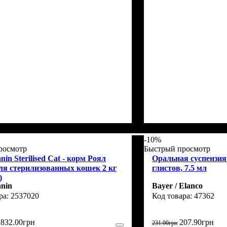
-10%
росмотр
Быстрый просмотр
nin Sterilised Cat - корм Роял
Оральная суспензия
ля стерилизованных кошек 2 кг
глистов, 7.5 мл
)
anin
Bayer / Elanco
2537020
47362
832
.
00
грн
207
.
90
грн
231
.
00
грн