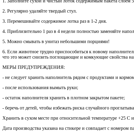
1. Заполните сухой и чистый лоток содержимым пакета слоем 5
2. Регулярно удаляйте твердый стул.
3. Перемешивайте содержимое лотка раз в 1-2 дня.
4. Приблизительно 1 раз в 4 недели полностью заменяйте напо
5. Можно смывать в унитаз небольшими порциями!
6. Если животное трудно приспособиться к новому наполнителю
что это может снизить поглощающие и комкующие свойства на
МЕРЫ ПРЕДУПРЕЖДЕНИЯ:
- не следует хранить наполнитель рядом с продуктами и кормо
- после использования вымыть руки;
- остаток наполнителя хранить в плотном закрытом пакете;
- беречь от детей, чтобы избежать риска случайного проглатыв
Хранить в сухом месте при относительной температуре +25 С и
Дата производства указана на стикере и совпадает с номером п