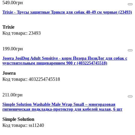
549
.
00
грн
Trixie - Трусы защитные Трикси для собак 40-49 см черные (23493)
Trixie
23493
199
.
00
грн
Josera JosiDog Adult Sensitive - корм Йозера ЙозиДог для собак с
чувствительным пищеварением 900 г (4032254745518)
Josera
4032254745518
211
.
00
грн
Simple Solution Washable Male Wrap Small – многоразовая
гигиеническая подкладка-протектор для кобелей малая, 6 шт
Simple Solution
ss11240