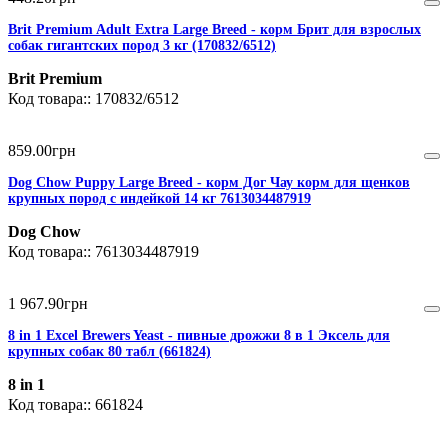
Brit Premium Adult Extra Large Breed - корм Брит для взрослых
собак гигантских пород 3 кг (170832/6512)
Brit Premium
170832/6512
859
.
00
грн
Dog Chow Puppy Large Breed - корм Дог Чау корм для щенков
крупных пород с индейкой 14 кг 7613034487919
Dog Chow
7613034487919
1 967
.
90
грн
8 in 1 Excel Brewers Yeast - пивные дрожжи 8 в 1 Эксель для
крупных собак 80 табл (661824)
8 in 1
661824