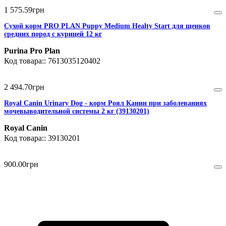
1 575
.
59
грн
Сухой корм PRO PLAN Puppy Medium Healty Start для щенков
средних пород с курицей 12 кг
Purina Pro Plan
7613035120402
2 494
.
70
грн
Royal Canin Urinary Dog - корм Роял Канин при заболеваниях
мочевыводительной системы 2 кг (39130201)
Royal Canin
39130201
900
.
00
грн