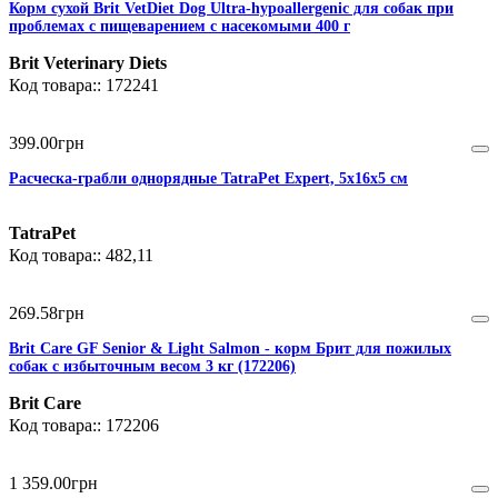
Корм сухой Brit VetDiet Dog Ultra-hypoallergenic для собак при
проблемах с пищеварением с насекомыми 400 г
Brit Veterinary Diets
172241
399
.
00
грн
Расческа-грабли однорядные TatraPet Expert, 5х16х5 см
TatraPet
482,11
269
.
58
грн
Brit Care GF Senior & Light Salmon - корм Брит для пожилых
собак с избыточным весом 3 кг (172206)
Brit Care
172206
1 359
.
00
грн