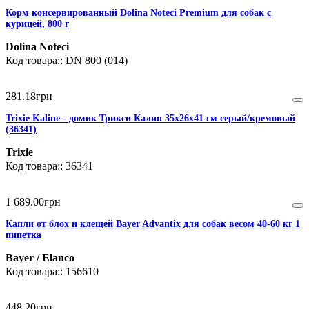
Корм консервированный Dolina Noteci Premium для собак с
курицей, 800 г
Dolina Noteci
DN 800 (014)
281
.
18
грн
Trixie Kaline - домик Трикси Калин 35х26х41 см серый/кремовый
(36341)
Trixie
36341
1 689
.
00
грн
Капли от блох и клещей Bayer Advantix для собак весом 40-60 кг 1
пипетка
Bayer / Elanco
156610
448
.
20
грн