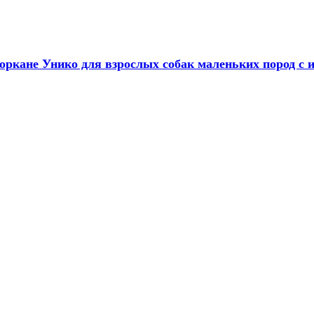
ркане Унико для взрослых собак маленьких пород с 