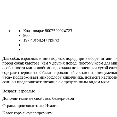
8007520024723
800 г
197
.
40
грн
247 грн/кг
Для собак взрослых миниатюрных пород при выборе питания н
пород собак быстрее, чем у других пород, поэтому корм для 
особенности мини любимцев, создала полноценный сухой ежедн
содержит зерновых. Сбалансированный состав питания уменьша
часа» поддерживает микрофлору кишечника, повысит настроен
если он предпочитает питание с определенным видом мяса.
Возраст:
взрослые
Дополнительные свойства:
беззерновой
Страна-производитель:
Италия
Класс корма:
суперпремиум