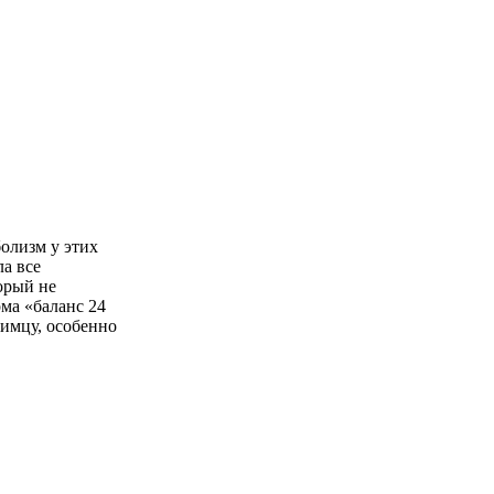
олизм у этих
а все
орый не
ма «баланс 24
имцу, особенно