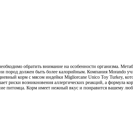
еобходимо обратить внимание на особенности организма. Метаб
мини пород должен быть более калорийным. Компания Morando учл
евный корм с мясом индейки Migliorcane Unico Toy Turkey, кот
ет риски возникновения аллергических реакций, а формула кор
ие питомца. Корм имеет нежный вкус и понравится вашему люб