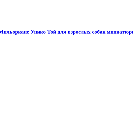
Мильоркане Унико Той для взрослых собак миниатюрн