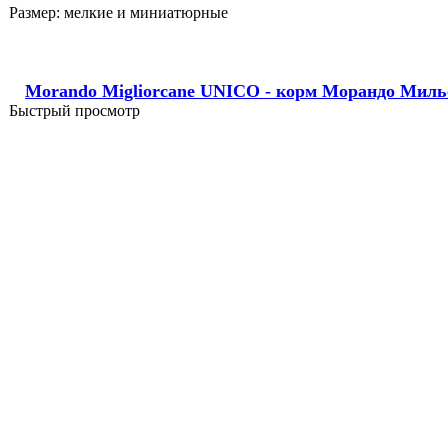
Размер:
мелкие и миниатюрные
Morando Migliorcane UNICO - корм Морандо Мильо
Быстрый просмотр