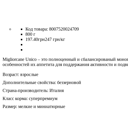
8007520024709
800 г
197
.
40
грн
247 грн/кг
Migliorcane Unico – это полноценный и сбалансированый моно
особенностей их аппетита для поддержания активности и под
Возраст:
взрослые
Дополнительные свойства:
беззерновой
Страна-производитель:
Италия
Класс корма:
суперпремиум
Размер:
мелкие и миниатюрные