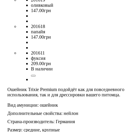
оливковый
147
.
00
грн
201618
папайя
147
.
00
грн
201611
фуксия
209
.
00
грн
В наличии
Ошейник Trixie Premium подойдёт как для повседневного
использования, так и для дрессировки вашего питомца.
Вид амуниции:
ошейник
Дополнительные свойства:
нейлон
Страна-производитель:
Германия
Размер:
средние,
крупные