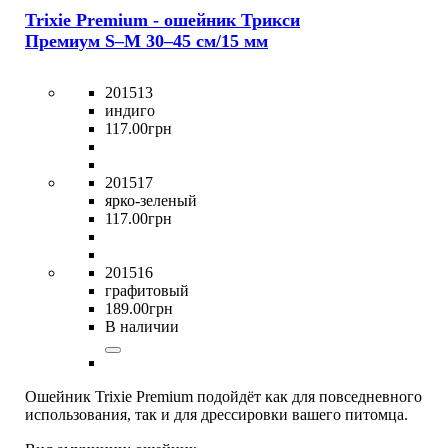
Trixie Premium - ошейник Трикси
Премиум S–M 30–45 см/15 мм
201513
индиго
117
.
00
грн
201517
ярко-зеленый
117
.
00
грн
201516
графитовый
189
.
00
грн
В наличии
Ошейник Trixie Premium подойдёт как для повседневного
использования, так и для дрессировки вашего питомца.