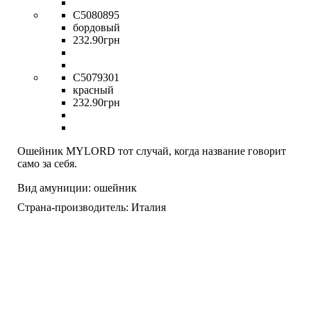
C5080895
бордовый
232
.
90
грн
C5079301
красный
232
.
90
грн
Ошейник MYLORD тот случай, когда название говорит
само за себя.
Вид амуниции:
ошейник
Страна-производитель:
Италия