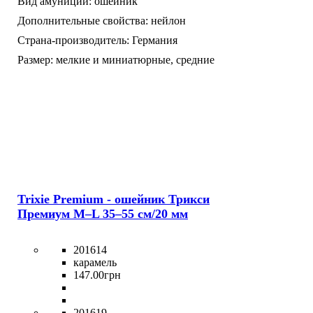
Вид амуниции:
ошейник
Дополнительные свойства:
нейлон
Страна-производитель:
Германия
Размер:
мелкие и миниатюрные,
средние
Trixie Premium - ошейник Трикси
Премиум M–L 35–55 см/20 мм
201614
карамель
147
.
00
грн
201619