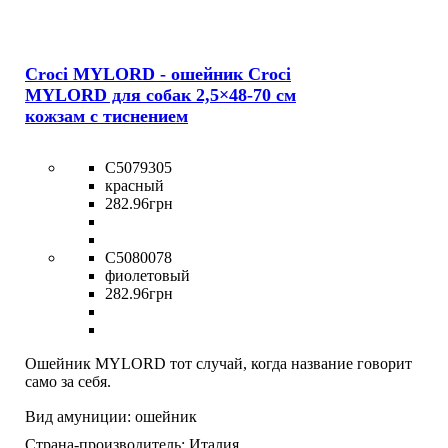
Croci MYLORD - ошейник Croci
MYLORD для собак 2,5×48-70 см
кожзам с тиснением
C5079305
красный
282
.
96
грн
C5080078
фиолетовый
282
.
96
грн
Ошейник MYLORD тот случай, когда название говорит
само за себя.
Вид амуниции:
ошейник
Страна-производитель:
Италия