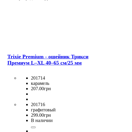
Trixie Premium - ошейник Трикси
Премиум L–XL 40–65 см/25 мм
201714
карамель
207
.
00
грн
201716
графитовый
299
.
00
грн
В наличии