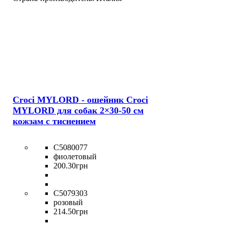
Croci MYLORD - ошейник Croci
MYLORD для собак 2×30-50 см
кожзам с тиснением
C5080077
фиолетовый
200
.
30
грн
C5079303
розовый
214
.
50
грн