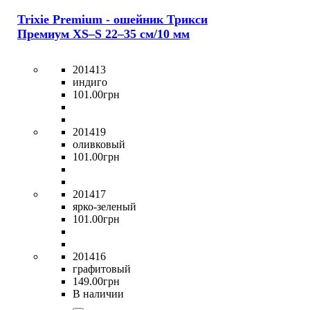
Trixie Premium - ошейник Трикси
Премиум XS–S 22–35 см/10 мм
201413
индиго
101
.
00
грн
201419
оливковый
101
.
00
грн
201417
ярко-зеленый
101
.
00
грн
201416
графитовый
149
.
00
грн
В наличии