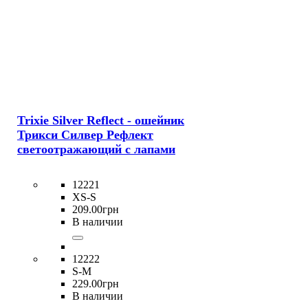
Trixie Silver Reflect - ошейник
Трикси Силвер Рефлект
светоотражающий с лапами
12221
XS-S
209
.
00
грн
В наличии
12222
S-M
229
.
00
грн
В наличии