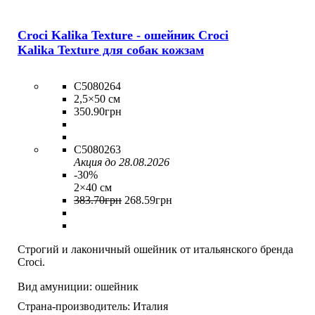
Croci Kalika Texture - ошейник Croci
Kalika Texture для собак кожзам
C5080264
2,5×50 см
350
.
90
грн
C5080263
Акция до 28.08.2026
-30%
2×40 см
383
.
70
грн
268
.
59
грн
Строгий и лаконичный ошейник от итальянского бренда
Croci.
Вид амуниции:
ошейник
Страна-производитель:
Италия