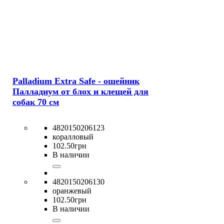
Palladium Extra Safe - ошейник
Палладиум от блох и клещей для
собак 70 см
4820150206123
коралловый
102
.
50
грн
В наличии
4820150206130
оранжевый
102
.
50
грн
В наличии