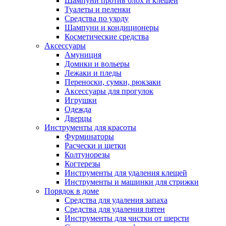
Шампуни против блох и клещей
Туалеты и пеленки
Средства по уходу
Шампуни и кондиционеры
Косметические средства
Аксессуары
Амуниция
Домики и вольеры
Лежаки и пледы
Переноски, сумки, рюкзаки
Аксессуары для прогулок
Игрушки
Одежда
Дверцы
Инструменты для красоты
Фурминаторы
Расчески и щетки
Колтунорезы
Когтерезы
Инструменты для удаления клещей
Инструменты и машинки для стрижки
Порядок в доме
Средства для удаления запаха
Средства для удаления пятен
Инструменты для чистки от шерсти