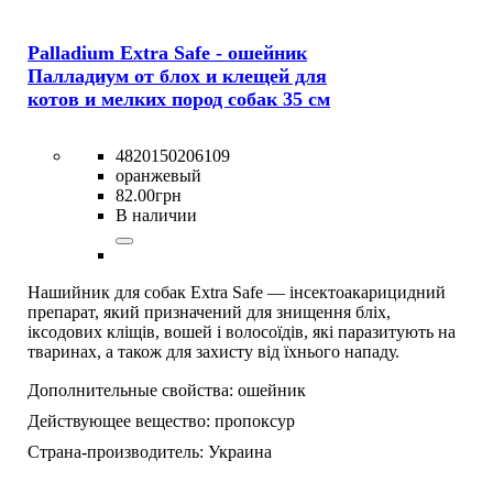
Palladium Extra Safe - ошейник
Палладиум от блох и клещей для
котов и мелких пород собак 35 см
4820150206109
оранжевый
82
.
00
грн
В наличии
Нашийник для собак Extra Safe — інсектоакарицидний
препарат, який призначений для знищення бліх,
іксодових кліщів, вошей і волосоїдів, які паразитують на
тваринах, а також для захисту від їхнього нападу.
Дополнительные свойства:
ошейник
Действующее вещество:
пропоксур
Страна-производитель:
Украина