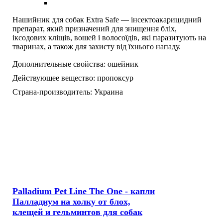
Нашийник для собак Extra Safe — інсектоакарицидний
препарат, який призначений для знищення бліх,
іксодових кліщів, вошей і волосоїдів, які паразитують на
тваринах, а також для захисту від їхнього нападу.
Дополнительные свойства:
ошейник
Действующее вещество:
пропоксур
Страна-производитель:
Украина
Palladium Pet Line The One - капли
Палладиум на холку от блох,
клещей и гельминтов для собак