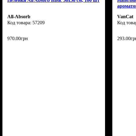
Пеленки All Absorb Basic 56х56 см, 100 шт
Наполни
аромато
All-Absorb
VanCat
57209
970
.
00
грн
293
.
00
гр