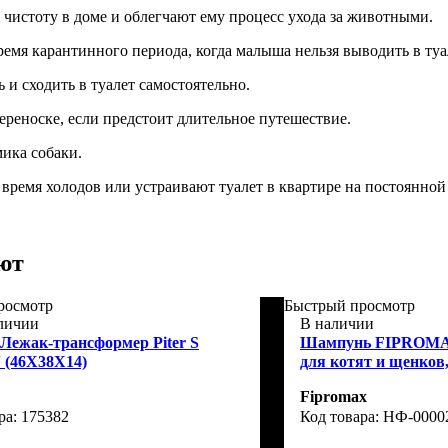
чистоту в доме и облегчают ему процесс ухода за животными.
ремя карантинного периода, когда малыша нельзя выводить в туал
 и сходить в туалет самостоятельно.
ереноске, если предстоит длительное путешествие.
ика собаки.
 время холодов или устраивают туалет в квартире на постоянной
ют
росмотр
Быстрый просмотр
аличии
В наличии
 Лежак-трансформер Piter S
Шампунь FIPROMAX
(46X38X14)
для котят и щенков,
Fipromax
175382
НФ-00002