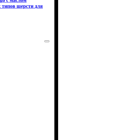
go с маслом
 типов шерсти для