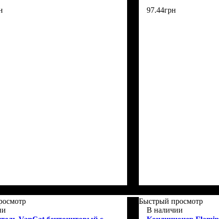
н
97
.
44
грн
росмотр
Быстрый просмотр
ии
В наличии