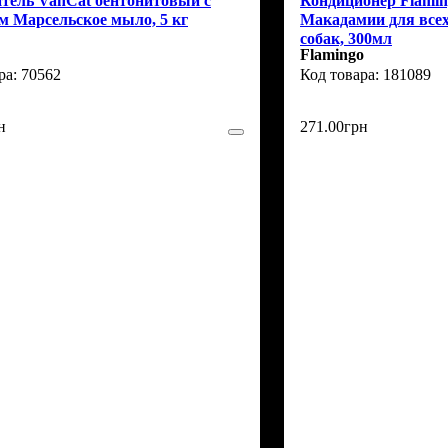
тель VanCat бентонитовый с
Кондиционер Flamin
м Марсельское мыло, 5 кг
Макадамии для всех
собак, 300мл
Flamingo
70562
181089
н
271
.
00
грн