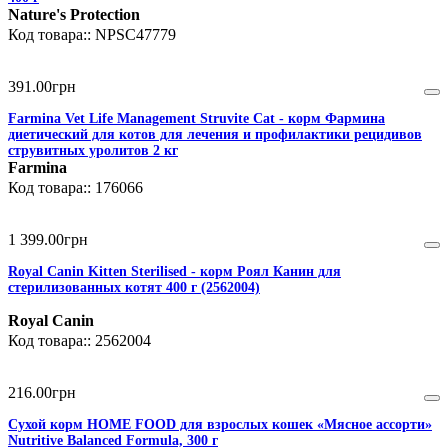
Nature's Protection
NPSC47779
391
.
00
грн
Farmina Vet Life Management Struvite Cat - корм Фармина
диетический для котов для лечения и профилактики рецидивов
струвитных уролитов 2 кг
Farmina
176066
1 399
.
00
грн
Royal Canin Kitten Sterilised - корм Роял Канин для
стерилизованных котят 400 г (2562004)
Royal Canin
2562004
216
.
00
грн
Сухой корм HOME FOOD для взрослых кошек «Мясное ассорти»
Nutritive Balanced Formula, 300 г