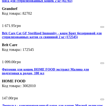
мяса для стерилизованных кошек 2 кг (82702)
Grandorf
82702
1 671
.
95
грн
Brit Care Cat GF Sterilized Immunity - корм Брит беззерновой для
стерилизованных котов со свининой 2 кг (172545)
Brit Care
172545
1 099
.
00
грн
Фитомин для кошек HOME FOOD экстракт Малина для
подготовки к родам, 100 мл
HOME FOOD
3002010
147
.
00
грн
Леопольд - консервированный корм для кошек Мясной деликатес