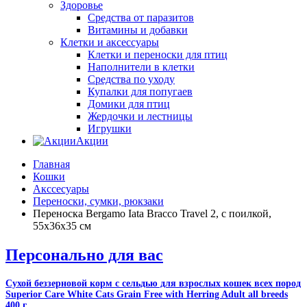
Здоровье
Средства от паразитов
Витамины и добавки
Клетки и аксессуары
Клетки и переноски для птиц
Наполнители в клетки
Средства по уходу
Купалки для попугаев
Домики для птиц
Жердочки и лестницы
Игрушки
Акции
Главная
Кошки
Акссесуары
Переноски, сумки, рюкзаки
Переноска Bergamo Iata Bracco Travel 2, с поилкой,
55x36x35 см
Персонально для вас
Сухой беззерновой корм с сельдью для взрослых кошек всех пород
Superior Care White Cats Grain Free with Herring Adult all breeds
400 г