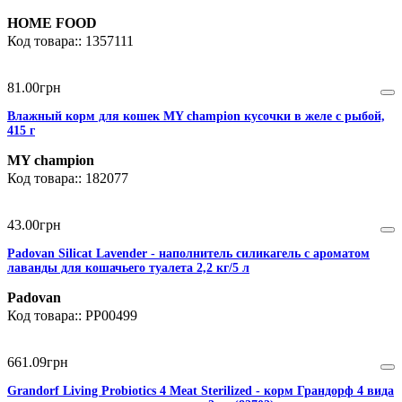
HOME FOOD
1357111
81
.
00
грн
Влажный корм для кошек MY champion кусочки в желе с рыбой,
415 г
MY champion
182077
43
.
00
грн
Padovan Silicat Lavender - наполнитель силикагель с ароматом
лаванды для кошачьего туалета 2,2 кг/5 л
Padovan
PP00499
661
.
09
грн
Grandorf Living Probiotics 4 Meat Sterilized - корм Грандорф 4 вида