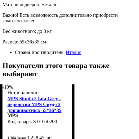
Материал дверей: металл.
Важно! Есть возможность дополнительно приобрести
комплект колес.
Вес животного: до 8 кг
Размер: 55x36x35 см
Страна-производитель:
Италия
Покупатели этого товара также
выбирают
-10%
Нет в наличии
MPS Skudo 2 Iata Grey -
переноска MPS Скудо 2
для животных 55*36*35
MPS
см до 18 кг серая
S 01050200
1 228
.
45
грн
1 364
.
94
грн