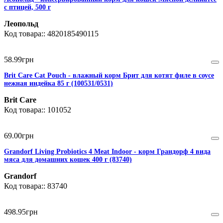
с птицей, 500 г
Леопольд
4820185490115
58
.
99
грн
Brit Care Cat Pouch - влажный корм Брит для котят филе в соусе
нежная индейка 85 г (100531/0531)
Brit Care
101052
69
.
00
грн
Grandorf Living Probiotics 4 Meat Indoor - корм Грандорф 4 вида
мяса для домашних кошек 400 г (83740)
Grandorf
83740
498
.
95
грн