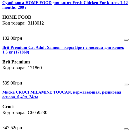
Сухой корм HOME FOOD для котят Fresh Chicken For kittens 1-12
months, 200 г
HOME FOOD
3118012
102
.
00
грн
Brit Premium Cat Adult Salmon - корм Брит с лососем для кошек
1,5 кг (171860)
Brit Premium
171860
539
.
00
грн
Миска CROCI MILAMINE TOUCAN, нержавеющая, резиновая
основа, 0,40л, 24см
Croci
C6059230
347
.
52
грн