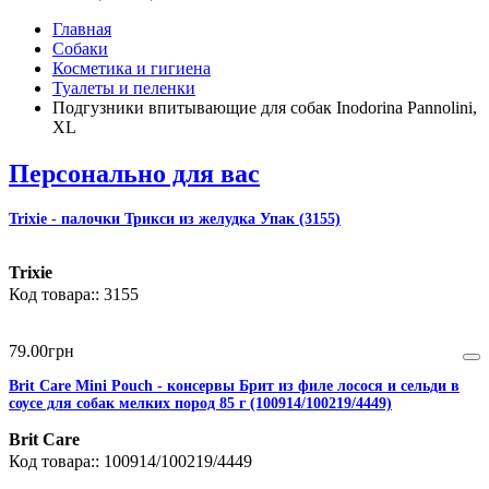
Главная
Собаки
Косметика и гигиена
Туалеты и пеленки
Подгузники впитывающие для собак Inodorina Pannolini,
XL
Персонально для вас
Trixie - палочки Трикси из желудка Упак (3155)
Trixie
3155
79
.
00
грн
Brit Care Mini Pouch - консервы Брит из филе лосося и сельди в
соусе для собак мелких пород 85 г (100914/100219/4449)
Brit Care
100914/100219/4449