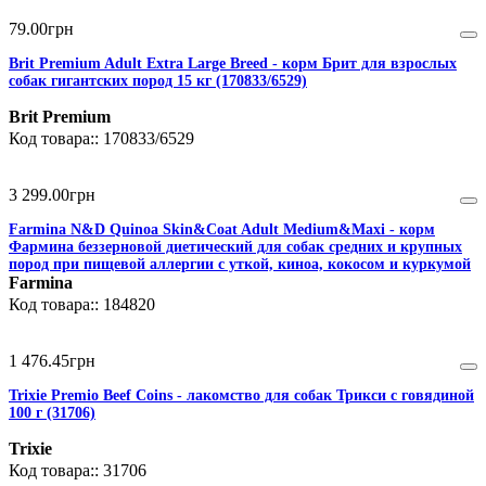
79
.
00
грн
Brit Premium Adult Extra Large Breed - корм Брит для взрослых
собак гигантских пород 15 кг (170833/6529)
Brit Premium
170833/6529
3 299
.
00
грн
Farmina N&D Quinoa Skin&Coat Adult Medium&Maxi - корм
Фармина беззерновой диетический для собак средних и крупных
пород при пищевой аллергии с уткой, киноа, кокосом и куркумой
2,5 кг
Farmina
184820
1 476
.
45
грн
Trixie Premio Beef Coins - лакомство для собак Трикси с говядиной
100 г (31706)
Trixie
31706