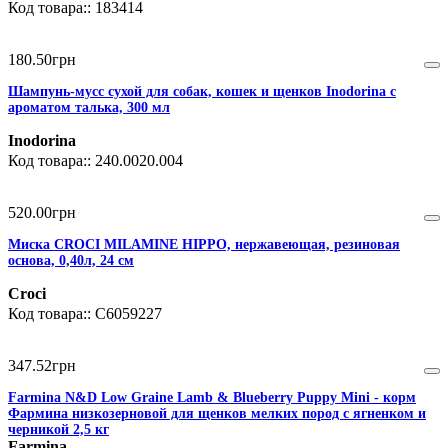
183414
180
.
50
грн
Шампунь-мусс сухой для собак, кошек и щенков Inodorina с
ароматом талька, 300 мл
Inodorina
240.0020.004
520
.
00
грн
Миска CROCI MILAMINE HIPPO, нержавеющая, резиновая
основа, 0,40л, 24 см
Croci
C6059227
347
.
52
грн
Farmina N&D Low Graine Lamb & Blueberry Puppy Mini - корм
Фармина низкозерновой для щенков мелких пород с ягненком и
черникой 2,5 кг
Farmina