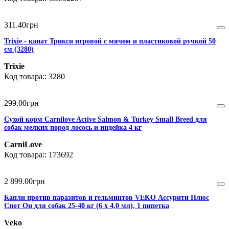
311
.
40
грн
Trixie - канат Трикси игровой с мячом и пластиковой ручкой 50
см (3280)
Trixie
3280
299
.
00
грн
Сухой корм Carnilove Active Salmon & Turkey Small Breed для
собак мелких пород лосось и индейка 4 кг
CarniLove
173692
2 899
.
00
грн
Капли против паразитов и гельминтов VEKO Ассурити Плюс
Спот Он для собак 25-40 кг (6 х 4,0 мл), 1 пипетка
Veko