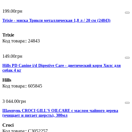
199
.
00
грн
Trixie - миска Трикси металлическая 1,8 л / 20 см (24843)
Trixie
24843
149
.
00
грн
Hills PD Canine i/d Digestive Care - диетический корм Хилс для
собак 4 кг
Hills
605845
3 044
.
00
грн
Шампунь CROCI GILL'S OILCARE с маслом чайного дерева
(очищает и питает шерсть), 300мл
Croci
C3052257