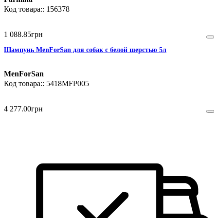
156378
1 088
.
85
грн
Шампунь MenForSan для собак с белой шерстью 5л
MenForSan
5418MFP005
4 277
.
00
грн