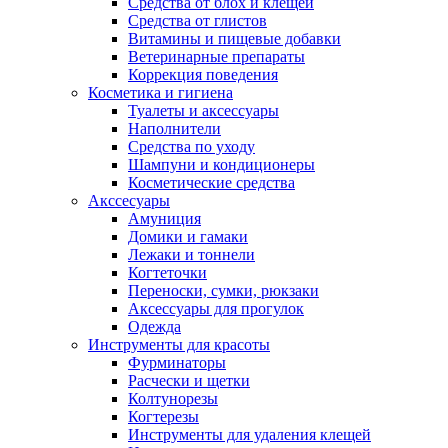
Средства от блох и клещей
Средства от глистов
Витамины и пищевые добавки
Ветеринарные препараты
Коррекция поведения
Косметика и гигиена
Туалеты и аксессуары
Наполнители
Средства по уходу
Шампуни и кондиционеры
Косметические средства
Акссесуары
Амуниция
Домики и гамаки
Лежаки и тоннели
Когтеточки
Переноски, сумки, рюкзаки
Аксессуары для прогулок
Одежда
Инструменты для красоты
Фурминаторы
Расчески и щетки
Колтунорезы
Когтерезы
Инструменты для удаления клещей