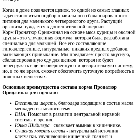
Когда в доме появляется щенок, то одной из самых главных
задач становиться подбор правильного сбалансированного
питания для маленького четвероногого друга. Растущий
организм нуждается в дополнительной энергии.
Корм Пронатюр Ориджинал на основе мяса курицы и овсяной
крупы - это улучшенная формула, которая была разработана
специально для малышей. Все его составляющие
гипоаллергенные, натуральные, никаких вредных добавок,
вызывающих привыкание. Мы предлагаем просто вкусную,
сбалансированную еду для щенков, которая не будет
перегружать еще несовершенную пищеварительную систему,
но, в то же время, сможет обеспечить суточную потребность в
полезных веществах.
Основные преимущества состава корма Пронатюр
Ориджинал для щенков:
Блестящая шерсть,
благодаря входящим в состав масла
менхаден и льняного семя.
DHA.
Помогает в развитии центральной нервной
системы и зрения.
Юкка Шидигера
- связывает аммиак в кишечнике.
Сушеная мякоть свеклы
- натуральный источник
клетчатки, улучшающий кишечный транзит и