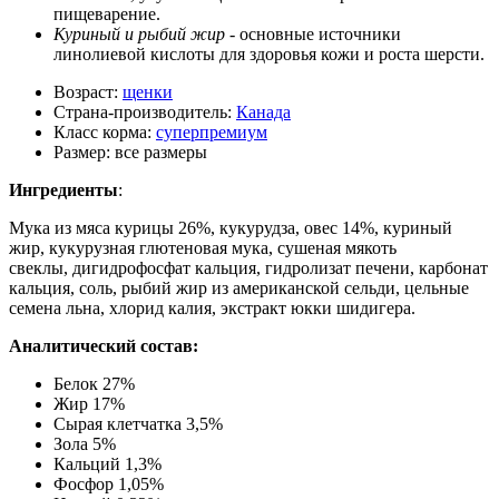
пищеварение.
Куриный и рыбий жир
- основные источники
линолиевой кислоты для здоровья кожи и роста шерсти.
Возраст:
щенки
Страна-производитель:
Канада
Класс корма:
суперпремиум
Размер:
все размеры
Ингредиенты
:
Мука из мяса курицы 26%, кукурудза, овес 14%, куриный
жир, кукурузная глютеновая мука, сушеная мякоть
свеклы, дигидрофосфат кальция, гидролизат печени, карбонат
кальция, соль, рыбий жир из американской сельди, цельные
семена льна, хлорид калия, экстракт юкки шидигера.
Аналитический состав:
Белок 27%
Жир 17%
Сырая клетчатка 3,5%
Зола 5%
Кальций 1,3%
Фосфор 1,05%