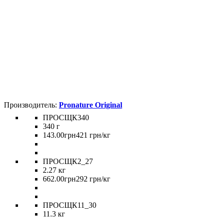
Pronature Original
ПРОСЩК340
340 г
143
.
00
грн
421 грн/кг
ПРОСЩК2_27
2.27 кг
662
.
00
грн
292 грн/кг
ПРОСЩК11_30
11.3 кг