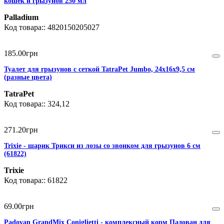
кошек и грызунов 250 мл
Palladium
4820150205027
185
.
00
грн
Туалет для грызунов с сеткой TatraPet Jumbo, 24х16х9,5 см
(разные цвета)
TatraPet
324,12
271
.
20
грн
Trixie - шарик Трикси из лозы со звонком для грызунов 6 см
(61822)
Trixie
61822
69
.
00
грн
Padovan GrandMix Coniglietti - комплексный корм Падован для