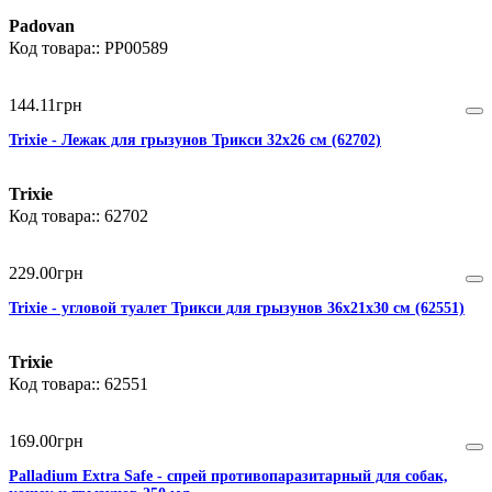
Padovan
PP00589
144
.
11
грн
Trixie - Лежак для грызунов Трикси 32х26 cм (62702)
Trixie
62702
229
.
00
грн
Trixie - угловой туалет Трикси для грызунов 36х21х30 см (62551)
Trixie
62551
169
.
00
грн
Palladium Extra Safe - спрей противопаразитарный для собак,