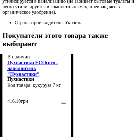
утилизируется в канализацию (не забивает бытовые туалеты и
легко утилизируется в компостных ямах, превращаясь в
органическое удобрение).
Страна-производитель:
Украина
Покупатели этого товара также
выбирают
В наличии
Пухнастики ECOcorn -
наполнитель
"Пухнастики"
Пухнастики
кукурузный для грызунов
кукуруза 7 кг
7 кг (4820216670080)
416
.
10
грн