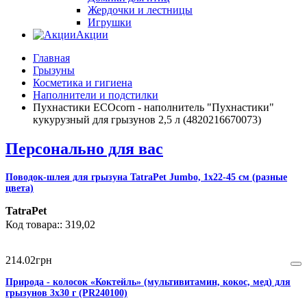
Жердочки и лестницы
Игрушки
Акции
Главная
Грызуны
Косметика и гигиена
Наполнители и подстилки
Пухнастики ECOcorn - наполнитель "Пухнастики"
кукурузный для грызунов 2,5 л (4820216670073)
Персонально для вас
Поводок-шлея для грызуна TatraPet Jumbo, 1х22-45 см (разные
цвета)
TatraPet
319,02
214
.
02
грн
Природа - колосок «Коктейль» (мультивитамин, кокос, мед) для
грызунов 3х30 г (PR240100)