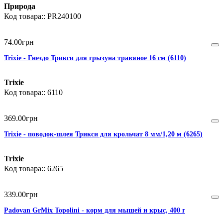
Природа
PR240100
74
.
00
грн
Trixie - Гнездо Трикси для грызуна травяное 16 см (6110)
Trixie
6110
369
.
00
грн
Trixie - поводок-шлея Трикси для крольчат 8 мм/1,20 м (6265)
Trixie
6265
339
.
00
грн
Padovan GrMix Topolini - корм для мышей и крыс, 400 г