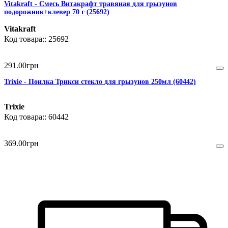
Vitakraft - Смесь Витакрафт травяная для грызунов
подорожник+клевер 70 г (25692)
Vitakraft
25692
291
.
00
грн
Trixie - Поилка Трикси стекло для грызунов 250мл (60442)
Trixie
60442
369
.
00
грн