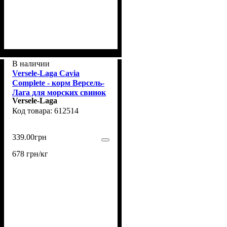
В наличии
Versele-Laga Cavia
Complete - корм Версель-
Лага для морских свинок
Versele-Laga
0,5кг
612514
339
.
00
грн
678 грн/кг