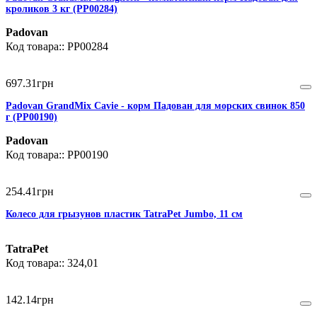
кроликов 3 кг (PP00284)
Padovan
PP00284
697
.
31
грн
Padovan GrandMix Cavie - корм Падован для морских свинок 850
г (PP00190)
Padovan
PP00190
254
.
41
грн
Колесо для грызунов пластик TatraPet Jumbo, 11 см
TatraPet
324,01
142
.
14
грн