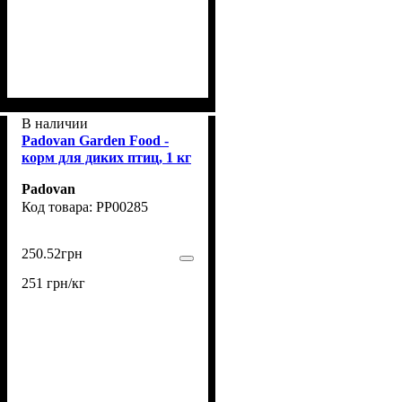
В наличии
Padovan Garden Food -
корм для диких птиц, 1 кг
Padovan
PP00285
250
.
52
грн
251 грн/кг