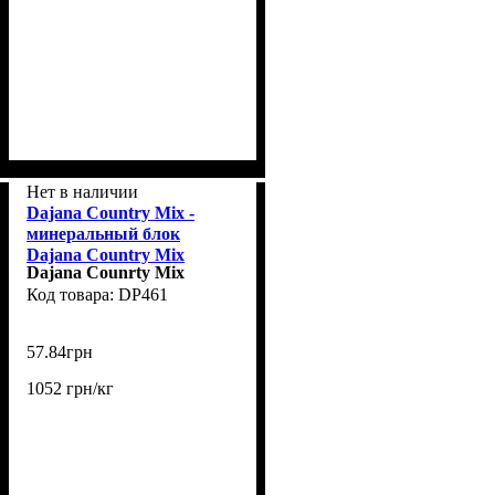
Нет в наличии
Dajana Country Mix -
минеральный блок
Dajana Country Mix
Dajana Counrty Mix
фрукты и витамины для
DP461
мелких грызунов и
кроликов 55 г (DP461)
57
.
84
грн
1052 грн/кг