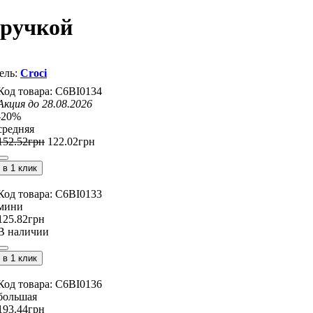
 ручкой
Croci
C6BI0134
Акция до 28.08.2026
-20%
средняя
152
.
52
грн
122
.
02
грн
в 1 клик
C6BI0133
мини
125
.
82
грн
В наличии
в 1 клик
C6BI0136
большая
193
.
44
грн