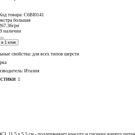
C6BI0141
экстра большая
267
.
36
грн
В наличии
в 1 клик
ьные свойства:
для всех типов шерсти
рка
зводитель:
Италия
ИСТИКИ
I, 11.5 х 5.5 см - поддерживает красоту и гигиену вашего пито