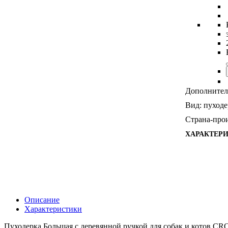
Дополнител
Вид:
пуходе
Страна-прои
ХАРАКТЕР
Описание
Характеристики
Пуходерка Большая с деревянной ручкой для собак и котов CROC