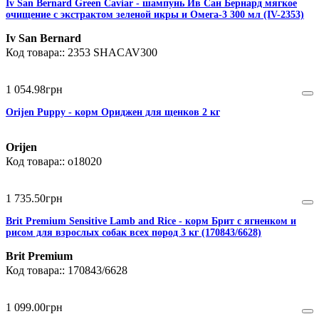
Iv San Bernard Green Caviar - шампунь Ив Сан Бернард мягкое
очищение с экстрактом зеленой икры и Омега-3 300 мл (IV-2353)
Iv San Bernard
2353 SHACAV300
1 054
.
98
грн
Orijen Puppy - корм Ориджен для щенков 2 кг
Orijen
o18020
1 735
.
50
грн
Brit Premium Sensitive Lamb and Rice - корм Брит с ягненком и
рисом для взрослых собак всех пород 3 кг (170843/6628)
Brit Premium
170843/6628
1 099
.
00
грн