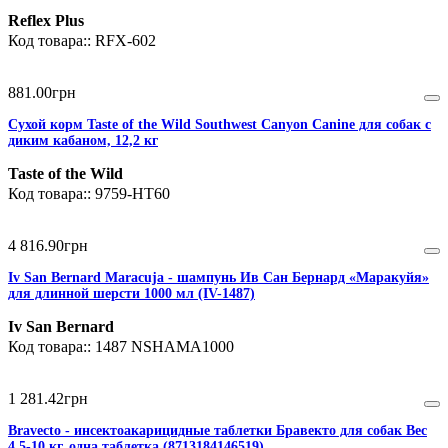
Reflex Plus
RFX-602
881
.
00
грн
Сухой корм Taste of the Wild Southwest Canyon Canine для собак с
диким кабаном, 12,2 кг
Taste of the Wild
9759-HT60
4 816
.
90
грн
Iv San Bernard Maracuja - шампунь Ив Сан Бернард «Маракуйя»
для длинной шерсти 1000 мл (IV-1487)
Iv San Bernard
1487 NSHAMA1000
1 281
.
42
грн
Bravecto - инсектоакарицидные таблетки Бравекто для собак Вес
4,5-10 кг, одна таблетка (8713184146519)