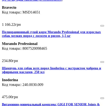
Bravecto
MSD14651
1 166
.
22
грн
Полнорационный сухой корм Morando Professional для взрослых
собак мелких пород с лососем и рисом, 1,5 кг
Morando Professional
8007520098465
234
.
80
грн
Шампунь для собак всех пород Inodorina с экстрактом чабреца и
эфирными маслами, 250 мл
Inodorina
240.0030.009
475
.
00
грн
Витаминно-минеральный комплекс GIGI FOR SENIOR Joints &