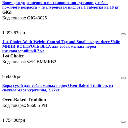
Bones для укрепления и восстановления суставов у собак
пожилого возраста + гиалуроновая кислота 1 таблетка на 10 кг
№90
GiGi
GIG43025
1 393
.
83
грн
1-st Choice Adult Weight Control Toy and Small - корм Фест Чойс
МИНИ КОНТРОЛЬ ВЕСА для собак мелких пород
низкокалорийный 2 кг
1-st Choice
ФЧСВММКВ2
954
.
00
грн
Корм сухой для собак малых пород Oven-Baked Tradition, из
свежего мяса курятины, 2,27кг
Oven-Baked Tradition
9660-5-PB
1 754
.
00
грн