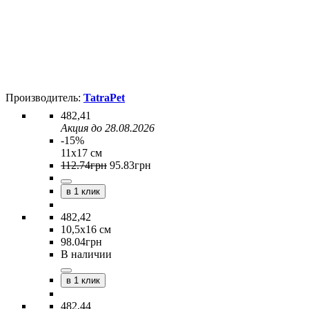
TatraPet
482,41
Акция до 28.08.2026
-15%
11х17 см
112
.
74
грн
95
.
83
грн
в 1 клик
482,42
10,5х16 см
98
.
04
грн
В наличии
в 1 клик
482,44