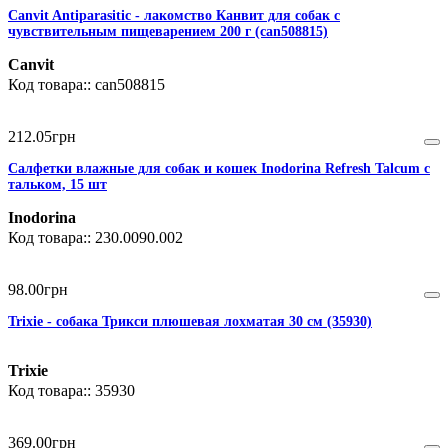
Canvit Antiparasitic - лакомство Канвит для собак с
чувствительным пищеварением 200 г (can508815)
Canvit
can508815
212
.
05
грн
Салфетки влажные для собак и кошек Inodorina Refresh Talcum с
тальком, 15 шт
Inodorina
230.0090.002
98
.
00
грн
Trixie - собака Трикси плюшевая лохматая 30 см (35930)
Trixie
35930
369
.
00
грн