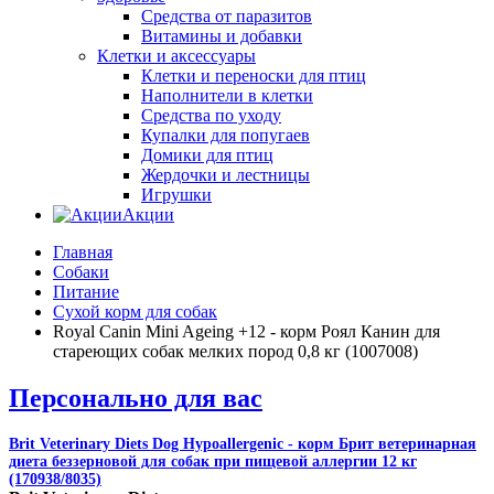
Средства от паразитов
Витамины и добавки
Клетки и аксессуары
Клетки и переноски для птиц
Наполнители в клетки
Средства по уходу
Купалки для попугаев
Домики для птиц
Жердочки и лестницы
Игрушки
Акции
Главная
Собаки
Питание
Сухой корм для собак
Royal Canin Mini Ageing +12 - корм Роял Канин для
стареющих собак мелких пород 0,8 кг (1007008)
Персонально для вас
Brit Veterinary Diets Dog Hypoallergenic - корм Брит ветеринарная
диета беззерновой для собак при пищевой аллергии 12 кг
(170938/8035)