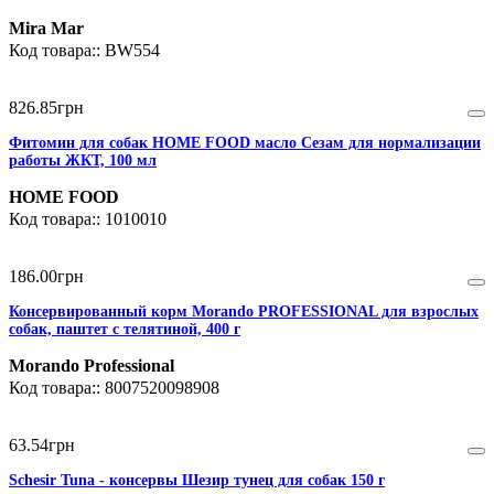
Mira Mar
BW554
826
.
85
грн
Фитомин для собак HOME FOOD масло Сезам для нормализации
работы ЖКТ, 100 мл
HOME FOOD
1010010
186
.
00
грн
Консервированный корм Morando PROFESSIONAL для взрослых
собак, паштет с телятиной, 400 г
Morando Professional
8007520098908
63
.
54
грн
Schesir Tuna - консервы Шезир тунец для собак 150 г