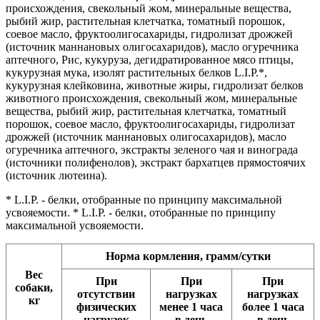
происхождения, свекольный жом, минеральные вещества,
рыбий жир, растительная клетчатка, томатный порошок,
соевое масло, фруктоолигосахариды, гидролизат дрожжей
(источник мaннановых олигосахаридов), масло огуречника
аптечного, Рис, кукуруза, дегидратированное мясо птицы,
кукурузная мука, изолят растительных белков L.I.P.*,
кукурузная клейковина, животные жиры, гидролизат белков
животного происхождения, свекольный жом, минеральные
вещества, рыбий жир, растительная клетчатка, томатный
порошок, соевое масло, фруктоолигосахариды, гидролизат
дрожжей (источник мaннановых олигосахаридов), масло
огуречника аптечного, экстракты зеленого чая и винограда
(источники полифенолов), экстракт бархатцев прямостоячих
(источник лютеина).
* L.I.P. - белки, отобранные по принципу максимальной
усвояемости. * L.I.P. - белки, отобранные по принципу
максимальной усвояемости.
Норма кормления, грамм/сутки
Вес
При
При
При
собаки,
отсутствии
нагрузках
нагрузках
кг
физических
менее 1 часа
более 1 часа
нагрузок
в день
в день