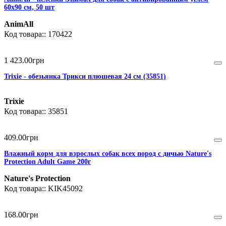
60х90 см, 50 шт
AnimAll
170422
1 423
.
00
грн
Trixie - обезьянка Трикси плюшевая 24 см (35851)
Trixie
35851
409
.
00
грн
Влажный корм для взрослых собак всех пород с дичью Nature's
Protection Adult Game 200г
Nature's Protection
KIK45092
168
.
00
грн