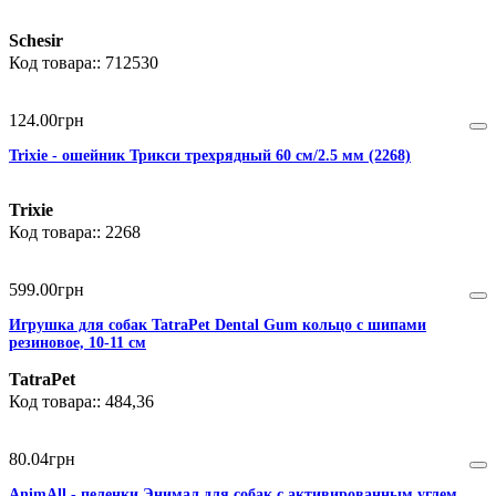
Schesir
712530
124
.
00
грн
Trixie - ошейник Трикси трехрядный 60 см/2.5 мм (2268)
Trixie
2268
599
.
00
грн
Игрушка для собак TatraPet Dental Gum кольцо с шипами
резиновое, 10-11 см
TatraPet
484,36
80
.
04
грн
AnimAll - пеленки Энимал для собак с активированным углем