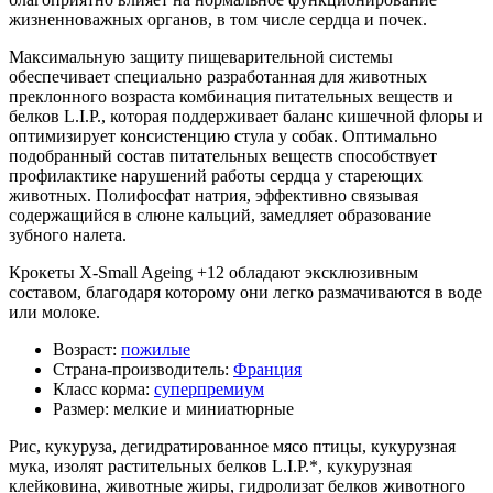
жизненноважных органов, в том числе сердца и почек.
Максимальную защиту пищеварительной системы
обеспечивает специально разработанная для животных
преклонного возраста комбинация питательных веществ и
белков L.I.P., которая поддерживает баланс кишечной флоры и
оптимизирует консистенцию стула у собак. Оптимально
подобранный состав питательных веществ способствует
профилактике нарушений работы сердца у стареющих
животных. Полифосфат натрия, эффективно связывая
содержащийся в слюне кальций, замедляет образование
зубного налета.
Крокеты X-Small Ageing +12 обладают эксклюзивным
составом, благодаря которому они легко размачиваются в воде
или молоке.
Возраст:
пожилые
Страна-производитель:
Франция
Класс корма:
суперпремиум
Размер:
мелкие и миниатюрные
Рис, кукуруза, дегидратированное мясо птицы, кукурузная
мука, изолят растительных белков L.I.P.*, кукурузная
клейковина, животные жиры, гидролизат белков животного