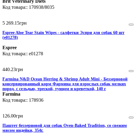
Brit Veterinary Diets
170938/8035
5 269
.
15
грн
Espree Aloe Tear Stain Wipes - салфетки Эспри для собак 60 шт
(e01278)
Espree
e01278
440
.
23
грн
Farmina N&D Ocean Herring & Shrimp Adult Mini - Беззерновой
консервированный корм Фармина для взрослых собак мелких
пород, с сельдью, треской, тунцом и креветкой, 140 г
Farmina
178936
126
.
00
грн
Паштет беззерновой для собак Oven-Baked Tradition, со свежим
мясом индейки, 354г.