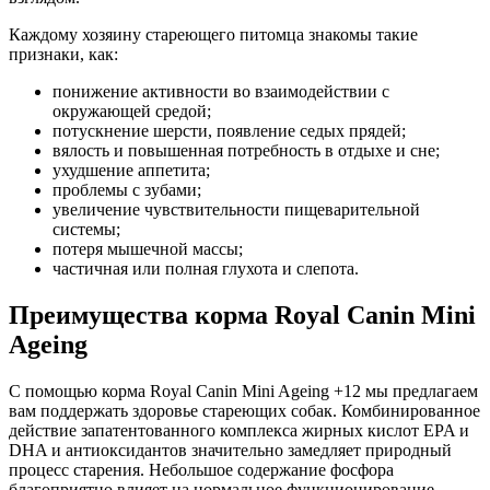
Каждому хозяину стареющего питомца знакомы такие
признаки, как:
понижение активности во взаимодействии с
окружающей средой;
потускнение шерсти, появление седых прядей;
вялость и повышенная потребность в отдыхе и сне;
ухудшение аппетита;
проблемы с зубами;
увеличение чувствительности пищеварительной
системы;
потеря мышечной массы;
частичная или полная глухота и слепота.
Преимущества корма Royal Canin Mini
Ageing
С помощью корма Royal Сanin Mini Ageing +12 мы предлагаем
вам поддержать здоровье стареющих собак. Комбинированное
действие запатентованного комплекса жирных кислот EPA и
DHA и антиоксидантов значительно замедляет природный
процесс старения. Небольшое содержание фосфора
благоприятно влияет на нормальное функционирование