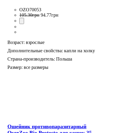
OZO70053
105
.
30
грн
94
.
77
грн
Возраст:
взрослые
Дополнительные свойства:
капли на холку
Страна-производитель:
Польша
Размер:
все размеры
Ошейник противопаразитарный
OverZoo Bio Protecto для кошек 35