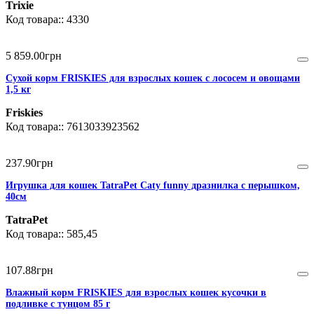
Trixie
4330
5 859
.
00
грн
Сухой корм FRISKIES для взрослых кошек с лососем и овощами
1,5 кг
Friskies
7613033923562
237
.
90
грн
Игрушка для кошек TatraPet Caty funny дразнилка с перышком,
40см
TatraPet
585,45
107
.
88
грн
Влажный корм FRISKIES для взрослых кошек кусочки в
подливке с тунцом 85 г