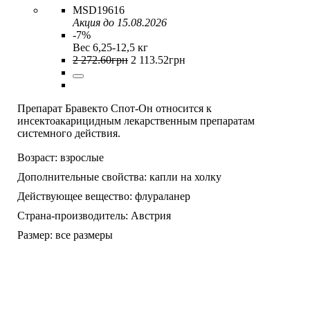
MSD19616
Акция до 15.08.2026
-7%
Вес 6,25-12,5 кг
2 272
.
60
грн
2 113
.
52
грн
Препарат Бравекто Спот-Он относится к
инсектоакарицидным лекарственным препаратам
системного действия.
Возраст:
взрослые
Дополнительные свойства:
капли на холку
Действующее вещество:
флураланер
Страна-производитель:
Австрия
Размер:
все размеры