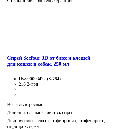
Страна-производитель:
Франция
Спрей Secfour 3D от блох и клещей
для кошек и собак, 250 мл
НФ-00003432 (S-784)
216
.
24
грн
Возраст:
взрослые
Дополнительные свойства:
спрей
Действующее вещество:
фипронил,
этофенпрокс,
пирипроксифен