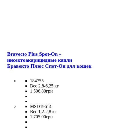
Bravecto Plus Spot-On -
инсектоакарицидные капли
Бравекто Плюс Спот-Он для кошек
184755
Вес 2,8-6,25 кг
1 506
.
80
грн
MSD19614
Вес 1,2-2,8 кг
1 705
.
00
грн