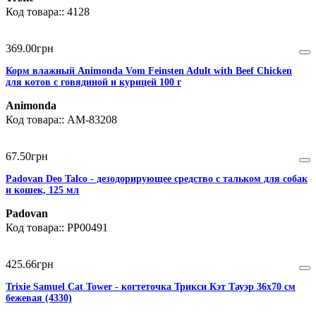
4128
369
.
00
грн
Корм влажный Animonda Vom Feinsten Adult with Beef Chicken
для котов с говядиной и курицей 100 г
Animonda
AM-83208
67
.
50
грн
Padovan Deo Talco - дезодорирующее средство с тальком для собак
и кошек, 125 мл
Padovan
PP00491
425
.
66
грн
Trixie Samuel Cat Tower - когтеточка Трикси Кэт Тауэр 36х70 см
бежевая (4330)