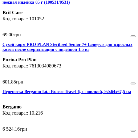
нежная индейка 85 г (100531/0531)
Brit Care
101052
69
.
00
грн
Сухой корм PRO PLAN Sterilised Senior 7+ Longevis для взрослых
котов после стерилизации с индейкой 1.5 кг
Purina Pro Plan
7613034989673
601
.
85
грн
Переноска Bergamo Iata Bracco Travel 6, с поилкой, 92х64х67,5 см
Bergamo
10.216
6 524
.
16
грн