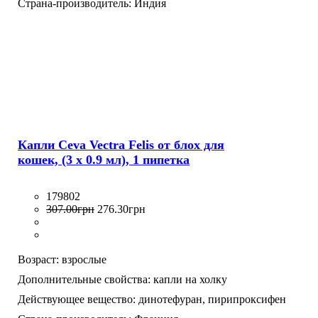
Страна-производитель:
Индия
Капли Ceva Vectra Felis от блох для
кошек, (3 х 0.9 мл), 1 пипетка
179802
307
.
00
грн
276
.
30
грн
Возраст:
взрослые
Дополнительные свойства:
капли на холку
Действующее вещество:
динотефуран,
пирипроксифен