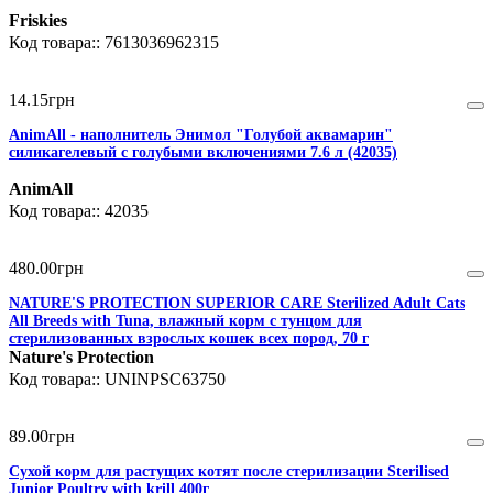
Friskies
7613036962315
14
.
15
грн
AnimAll - наполнитель Энимол "Голубой аквамарин"
силикагелевый с голубыми включениями 7.6 л (42035)
AnimAll
42035
480
.
00
грн
NATURE'S PROTECTION SUPERIOR CARE Sterilized Adult Cats
All Breeds with Tuna, влажный корм с тунцом для
стерилизованных взрослых кошек всех пород, 70 г
Nature's Protection
UNINPSC63750
89
.
00
грн
Сухой корм для растущих котят после стерилизации Sterilised
Junior Poultry with krill 400г