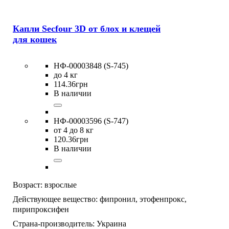
Капли Secfour 3D от блох и клещей
для кошек
НФ-00003848 (S-745)
до 4 кг
114
.
36
грн
В наличии
НФ-00003596 (S-747)
от 4 до 8 кг
120
.
36
грн
В наличии
Возраст:
взрослые
Действующее вещество:
фипронил,
этофенпрокс,
пирипроксифен
Страна-производитель:
Украина