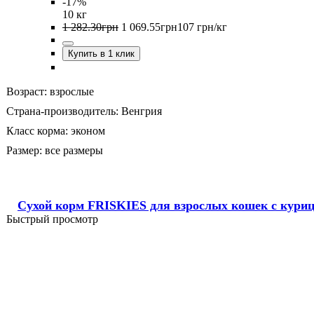
-17%
10 кг
1 282
.
30
грн
1 069
.
55
грн
107 грн/кг
Купить в 1 клик
Возраст:
взрослые
Страна-производитель:
Венгрия
Класс корма:
эконом
Размер:
все размеры
Сухой корм FRISKIES для взрослых кошек с кури
Быстрый просмотр