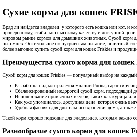
Сухие корма для кошек FRIS
Вряд ли найдется владелец, у которого есть кошка или кот, и к
проверенному, стабильно высокому качеству и доступной цене.
мировом рынке кормов для домашних животных. Сухой корм для 
питомцев. Оптимальное по нутриентам питание, понятный сост
более выгодно купить сухой корм для кошек Friskies и продукц
Преимущества сухого корма для кошек F
Сухой корм для кошек Friskies — популярный выбор на каждый
Разработка под контролем компании Purina, гарантирующ
Сбалансированный недорогой сухой корм, подходящий д
Использование привычных вкусов, таких как курица или л
Как уже упоминалось, доступная цена, которая очень выг
Удобная фасовка для длительного хранения дома, а также
Такой корм хорошо подходит для владельцев, которым важно со
Разнообразие сухого корма для кошек Fr