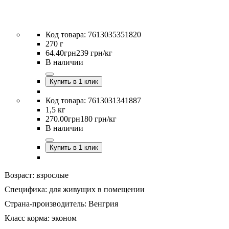
7613035351820
270 г
64
.
40
грн
239 грн/кг
В наличии
Купить в 1 клик
7613031341887
1,5 кг
270
.
00
грн
180 грн/кг
В наличии
Купить в 1 клик
Возраст:
взрослые
Специфика:
для живущих в помещении
Страна-производитель:
Венгрия
Класс корма:
эконом