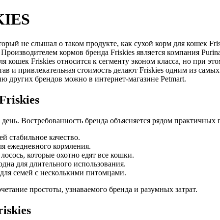
KIES
оторый не слышал о таком продукте, как сухой корм для кошек Fri
 Производителем кормов бренда Friskies является компания Pur
кошек Friskies относится к сегменту эконом класса, но при это
ав и привлекательная стоимость делают Friskies одним из сам
ию других брендов можно в интернет-магазине Petmart.
riskies
 день. Востребованность бренда объясняется рядом практичных 
ей стабильное качество.
ля ежедневного кормления.
осось, которые охотно едят все кошки.
одна для длительного использования.
 для семей с несколькими питомцами.
четание простоты, узнаваемого бренда и разумных затрат.
iskies