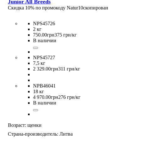
Junior All Breeds
Скидка 10% по промокоду
Natur10
скопирован
NPS45726
2 кг
750
.
00
грн
375 грн/кг
В наличии
NPS45727
7,5 кг
2 329
.
00
грн
311 грн/кг
NPB46041
18 кг
4 970
.
00
грн
276 грн/кг
В наличии
Возраст:
щенки
Страна-производитель:
Литва