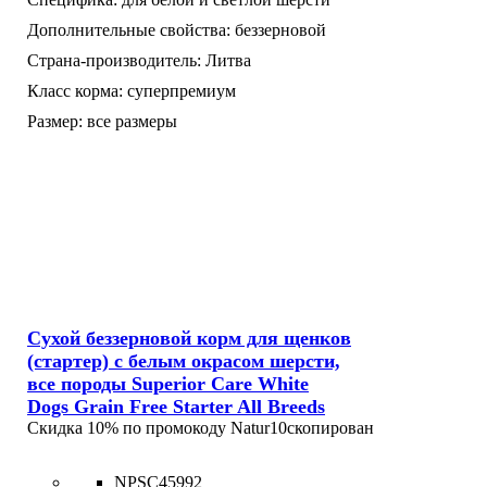
Дополнительные свойства:
беззерновой
Страна-производитель:
Литва
Класс корма:
суперпремиум
Размер:
все размеры
Сухой беззерновой корм для щенков
(стартер) с белым окрасом шерсти,
все породы Superior Care White
Dogs Grain Free Starter All Breeds
Скидка 10% по промокоду
Natur10
скопирован
NPSC45992