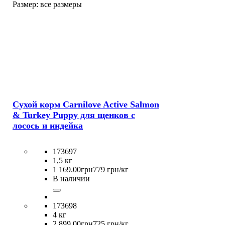
Размер:
все размеры
Сухой корм Carnilove Active Salmon
& Turkey Puppy для щенков с
лосось и индейка
173697
1,5 кг
1 169
.
00
грн
779 грн/кг
В наличии
173698
4 кг
2 899
.
00
грн
725 грн/кг