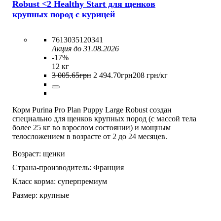
Robust <2 Healthy Start для щенков
крупных пород с курицей
7613035120341
Акция до 31.08.2026
-17%
12 кг
3 005
.
65
грн
2 494
.
70
грн
208 грн/кг
Корм Purina Pro Plan Puppy Large Robust создан
специально для щенков крупных пород (с массой тела
более 25 кг во взрослом состоянии) и мощным
телосложением в возрасте от 2 до 24 месяцев.
Возраст:
щенки
Страна-производитель:
Франция
Класс корма:
суперпремиум
Размер:
крупные