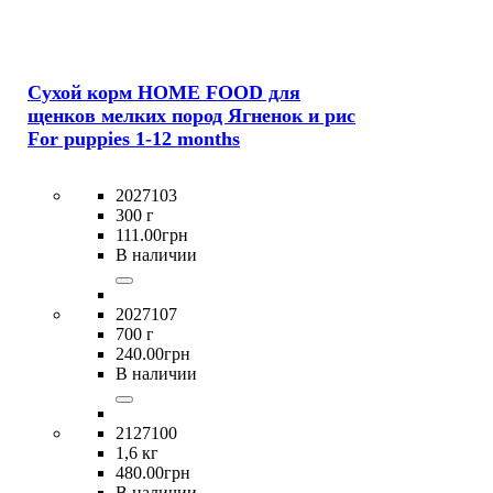
Сухой корм HOME FOOD для
щенков мелких пород Ягненок и рис
For puppies 1-12 months
2027103
300 г
111
.
00
грн
В наличии
2027107
700 г
240
.
00
грн
В наличии
2127100
1,6 кг
480
.
00
грн
В наличии