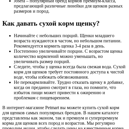
Josera – популярный бренд кормов премиум-класса,
предлагающий различные линейки для щенков разных
размеров и пород.
Как давать сухой корм щенку?
Начинайте с небольших порций. Щенки младшего
возраста нуждаются в частом, но небольшом питании.
Рекомендуется кормить щенка 3-4 раза в день.
Постепенно увеличивайте порции. С возрастом щенка
количество кормлений можно уменьшать, но
увеличивать размер порций.
Следите, чтобы у щенка всегда была свежая вода. Сухой
корм для щенков требует постоянного доступа к чистой
воде, чтобы избежать обезвоживания.
Не перекармливайте. Трудно отказать щенку в добавке,
когда он преданно смотрит в глаза, но помните, что
избыток пищи может привести к ожирению и
проблемам с пищеварением.
В интернет-магазине Petmart вы можете купить сухой корм
для щенков самых популярных брендов. В нашем каталоге
представлены как эконом, так и премиум и суперпремиум
корма для щенков всех пород и возрастов. Мы регулярно
проводим акции, чтобы сделать цены на качественные корма