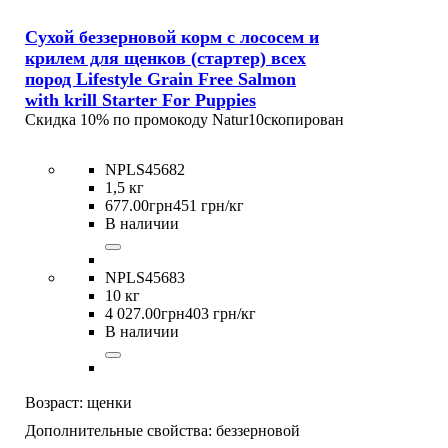
Сухой беззерновой корм с лососем и
крилем для щенков (стартер) всех
пород Lifestyle Grain Free Salmon
with krill Starter For Puppies
Скидка 10% по промокоду
Natur10
скопирован
NPLS45682
1,5 кг
677
.
00
грн
451 грн/кг
В наличии
NPLS45683
10 кг
4 027
.
00
грн
403 грн/кг
В наличии
Возраст:
щенки
Дополнительные свойства:
беззерновой