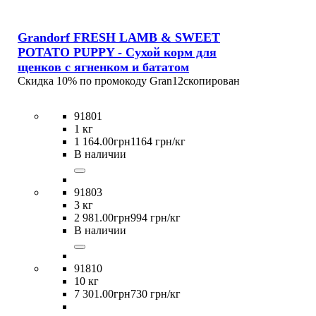
Grandorf FRESH LAMB & SWEET
POTATO PUPPY - Сухой корм для
щенков с ягненком и бататом
Скидка 10% по промокоду
Gran12
скопирован
91801
1 кг
1 164
.
00
грн
1164 грн/кг
В наличии
91803
3 кг
2 981
.
00
грн
994 грн/кг
В наличии
91810
10 кг
7 301
.
00
грн
730 грн/кг