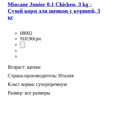
Miocane Junior 0.1 Chicken, 3 kg -
Сухой корм для щенков с курицей, 3
кг
08002
910
.
90
грн
Возраст:
щенки
Страна-производитель:
Италия
Класс корма:
суперпремиум
Размер:
все размеры