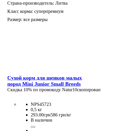
Страна-производитель:
Литва
Класс корма:
суперпремиум
Размер:
все размеры
Сухой корм для щенков малых
пород Mini Junior Small Breeds
Скидка 10% по промокоду
Natur10
скопирован
NPS45723
0,5 кг
293
.
00
грн
586 грн/кг
В наличии