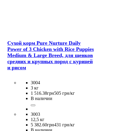
Сухой корм Pure Nurture Daily
Power of 3 Chicken with Rice Puppies
Medium & Large Breed, для щенков
средних и крупных пород с курицей
и рисом
3004
3 кг
1 516
.
38
грн
505 грн/кг
В наличии
3003
12,5 кг
5 382
.
60
грн
431 грн/кг
В наличии