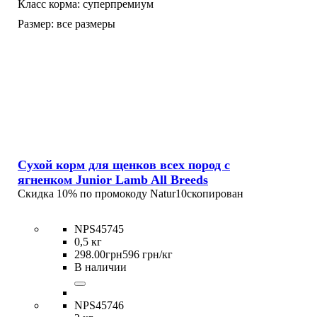
Класс корма:
суперпремиум
Размер:
все размеры
Сухой корм для щенков всех пород с
ягненком Junior Lamb All Breeds
Скидка 10% по промокоду
Natur10
скопирован
NPS45745
0,5 кг
298
.
00
грн
596 грн/кг
В наличии
NPS45746