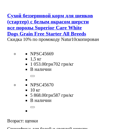
Сухой беззерновой корм для щенков
(стартер) с белым окрасом шерсти
все породы Superior Care White
Dogs Grain Free Starter All Breeds
Скидка 10% по промокоду
Natur10
скопирован
NPSC45669
1,5 кг
1 053
.
00
грн
702 грн/кг
В наличии
NPSC45670
10 кг
5 868
.
00
грн
587 грн/кг
В наличии
Возраст:
щенки
Специфика:
для белой и светлой шерсти