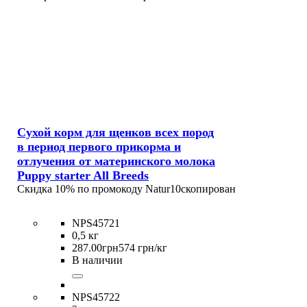
Сухой корм для щенков всех пород
в период первого прикорма и
отлучения от материнского молока
Puppy starter All Breeds
Скидка 10% по промокоду
Natur10
скопирован
NPS45721
0,5 кг
287
.
00
грн
574 грн/кг
В наличии
NPS45722