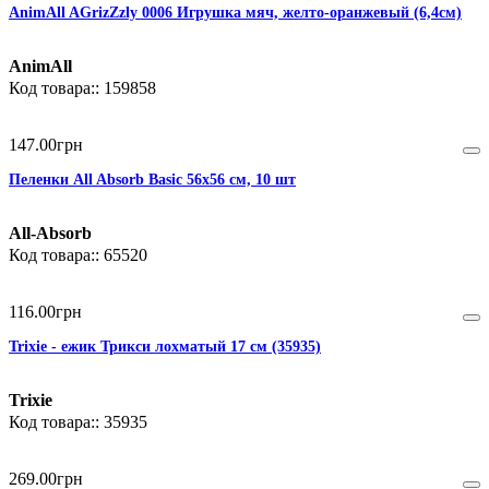
AnimAll AGrizZzly 0006 Игрушка мяч, желто-оранжевый (6,4см)
AnimAll
159858
147
.
00
грн
Пеленки All Absorb Basic 56х56 см, 10 шт
All-Absorb
65520
116
.
00
грн
Trixie - ежик Трикси лохматый 17 см (35935)
Trixie
35935
269
.
00
грн