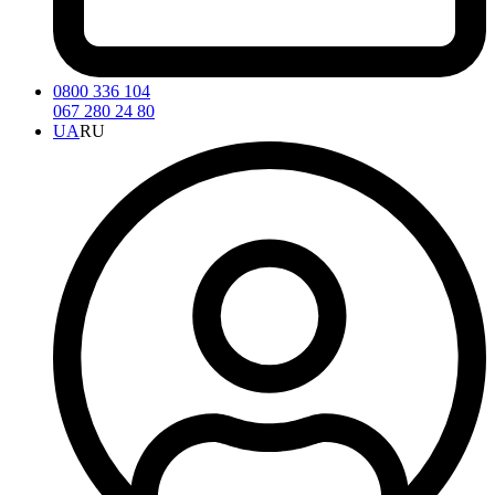
0800 336 104
067 280 24 80
UA
RU