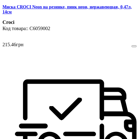
Миска CROCI Neon на резинке, пинк неон, нержавеющая, 0,47л,
14см
Croci
C6059002
215
.
46
грн