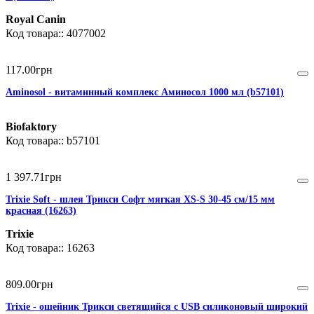
Royal Canin
4077002
117
.
00
грн
Aminosol - витаминный комплекс Аминосол 1000 мл (b57101)
Biofaktory
b57101
1 397
.
71
грн
Trixie Soft - шлея Трикси Софт мягкая XS-S 30-45 см/15 мм
красная (16263)
Trixie
16263
809
.
00
грн
Trixie - ошейник Трикси светящийся с USB силиконовый широкий