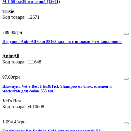
M-L 50 см/30 мм синий (12671)
Trixie
12671
789
.
00
грн
Игрушка AnimAll Фан 88163 кольцо с шипами 9 см коралловое
AnimAll
111648
97
.
00
грн
Шампунь Vet`s Best Flea&Tick Shampoo от блох, клещей и
москитов для собак 355 мл
Vet's Best
vb10608
1 094
.
43
грн