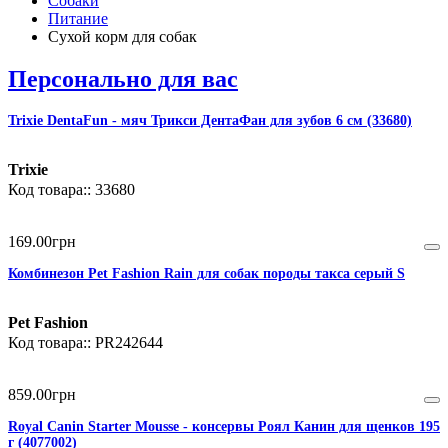
Собаки
Питание
Сухой корм для собак
Персонально для вас
Trixie DentaFun - мяч Трикси ДентаФан для зубов 6 см (33680)
Trixie
33680
169
.
00
грн
Комбинезон Pet Fashion Rain для собак породы такса серый S
Pet Fashion
PR242644
859
.
00
грн
Royal Canin Starter Mousse - консервы Роял Канин для щенков 195
г (4077002)