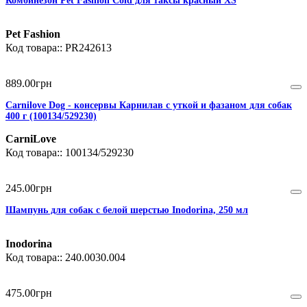
Комбинезон Pet Fashion Cold для таксы красный XS
Pet Fashion
PR242613
889
.
00
грн
Carnilove Dog - консервы Карнилав с уткой и фазаном для собак
400 г (100134/529230)
CarniLove
100134/529230
245
.
00
грн
Шампунь для собак с белой шерстью Inodorina, 250 мл
Inodorina
240.0030.004
475
.
00
грн