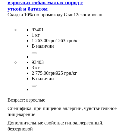
взрослых собак малых пород с
уткой и бататом
Скидка 10% по промокоду
Gran12
скопирован
93401
1 кг
1 263
.
00
грн
1263 грн/кг
В наличии
93403
3 кг
2 775
.
00
грн
925 грн/кг
В наличии
Возраст:
взрослые
Специфика:
при пищевой аллергии,
чувствительное
пищеварение
Дополнительные свойства:
гипоаллергенный,
беззерновой