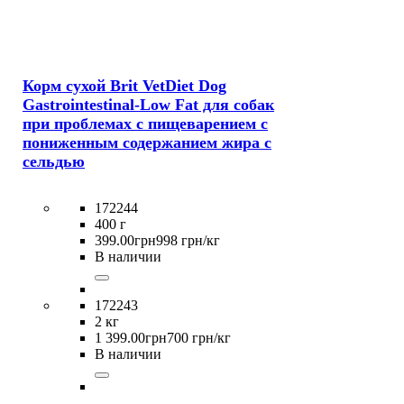
Корм сухой Brit VetDiet Dog
Gastrointestinal-Low Fat для собак
при проблемах с пищеварением с
пониженным содержанием жира с
сельдью
172244
400 г
399
.
00
грн
998 грн/кг
В наличии
172243
2 кг
1 399
.
00
грн
700 грн/кг
В наличии