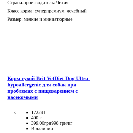
Страна-производитель:
Чехия
Класс корма:
суперпремиум,
лечебный
Размер:
мелкие и миниатюрные
Корм сухой Brit VetDiet Dog Ultra-
hypoallergenic для собак при
проблемах с пищеварением с
насекомыми
172241
400 г
399
.
00
грн
998 грн/кг
В наличии