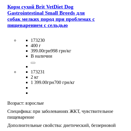
Корм сухой Brit VetDiet Dog
Gastrointestinal Small Breeds для
собак мелких пород при проблемах с
пищеварением с сельдью
173230
400 г
399
.
00
грн
998 грн/кг
В наличии
173231
2 кг
1 399
.
00
грн
700 грн/кг
Возраст:
взрослые
Специфика:
при заболеваниях ЖКТ,
чувствительное
пищеварение
Дополнительные свойства:
диетический,
беззерновой