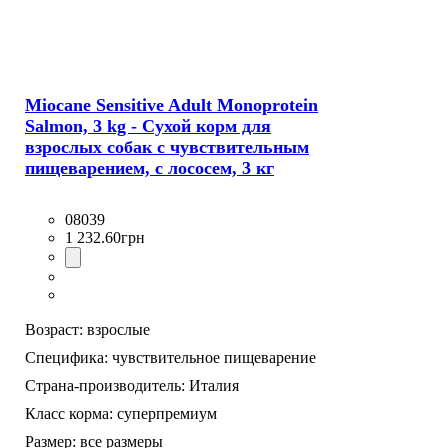
Miocane Sensitive Adult Monoprotein
Salmon, 3 kg - Сухой корм для
взрослых собак с чувствительным
пищеварением, с лососем, 3 кг
08039
1 232
.
60
грн
Возраст:
взрослые
Специфика:
чувствительное пищеварение
Страна-производитель:
Италия
Класс корма:
суперпремиум
Размер:
все размеры