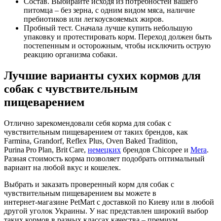
Состав. Выбирайте исходя из потребностей вашего
питомца – без зерна, с одним видом мяса, наличие
пребиотиков или легкоусвояемых жиров.
Пробный тест. Сначала лучше купить небольшую
упаковку и протестировать корм. Переход должен быть
постепенным и осторожным, чтобы исключить острую
реакцию организма собаки.
Лучшие варианты сухих кормов для
собак с чувствительным
пищеварением
Отлично зарекомендовали себя корма для собак с
чувствительным пищеварением от таких брендов, как
Farmina, Grandorf, Reflex Plus, Oven Baked Tradition,
Purina Pro Plan, Brit Care,
немецких
брендов Chicopee и
Mera
.
Разная стоимость корма позволяет подобрать оптимальный
вариант на любой вкус и кошелек.
Выбрать и заказать проверенный корм для собак с
чувствительным пищеварением вы можете в
интернет‑магазине PetMart с доставкой по Киеву или в любой
другой уголок Украины. У нас представлен широкий выбор
таких кормов в разных классах качества – премиум,