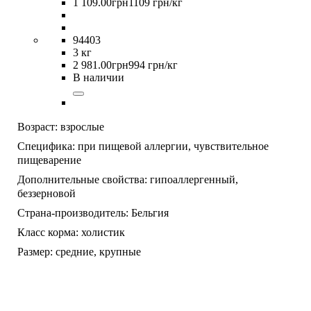
1 109
.
00
грн
1109 грн/кг
94403
3 кг
2 981
.
00
грн
994 грн/кг
В наличии
Возраст:
взрослые
Специфика:
при пищевой аллергии,
чувствительное
пищеварение
Дополнительные свойства:
гипоаллергенный,
беззерновой
Страна-производитель:
Бельгия
Класс корма:
холистик
Размер:
средние,
крупные