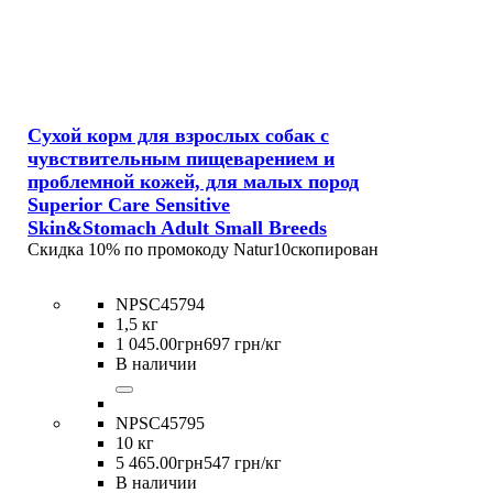
Сухой корм для взрослых собак с
чувствительным пищеварением и
проблемной кожей, для малых пород
Superior Care Sensitive
Skin&Stomach Adult Small Breeds
Скидка 10% по промокоду
Natur10
скопирован
NPSC45794
1,5 кг
1 045
.
00
грн
697 грн/кг
В наличии
NPSC45795
10 кг
5 465
.
00
грн
547 грн/кг
В наличии