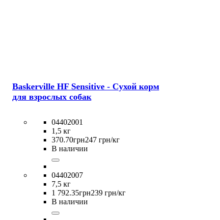
Baskerville HF Sensitive - Сухой корм
для взрослых собак
04402001
1,5 кг
370
.
70
грн
247 грн/кг
В наличии
04402007
7,5 кг
1 792
.
35
грн
239 грн/кг
В наличии