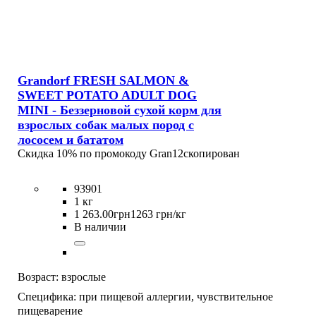
Grandorf FRESH SALMON &
SWEET POTATO ADULT DOG
MINI - Беззерновой сухой корм для
взрослых собак малых пород с
лососем и бататом
Скидка 10% по промокоду
Gran12
скопирован
93901
1 кг
1 263
.
00
грн
1263 грн/кг
В наличии
Возраст:
взрослые
Специфика:
при пищевой аллергии,
чувствительное
пищеварение