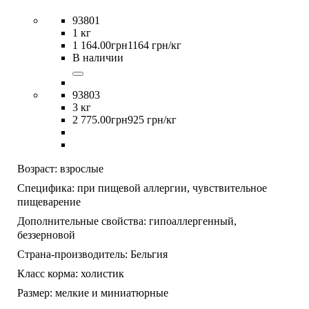
93801
1 кг
1 164
.
00
грн
1164 грн/кг
В наличии
93803
3 кг
2 775
.
00
грн
925 грн/кг
Возраст:
взрослые
Специфика:
при пищевой аллергии,
чувствительное
пищеварение
Дополнительные свойства:
гипоаллергенный,
беззерновой
Страна-производитель:
Бельгия
Класс корма:
холистик
Размер:
мелкие и миниатюрные