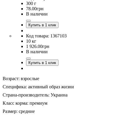
300 г
78
.
00
грн
В наличии
Купить в 1 клик
1367103
10 кг
1 926
.
00
грн
В наличии
Купить в 1 клик
Возраст:
взрослые
Специфика:
активный образ жизни
Страна-производитель:
Украина
Класс корма:
премиум
Размер:
средние