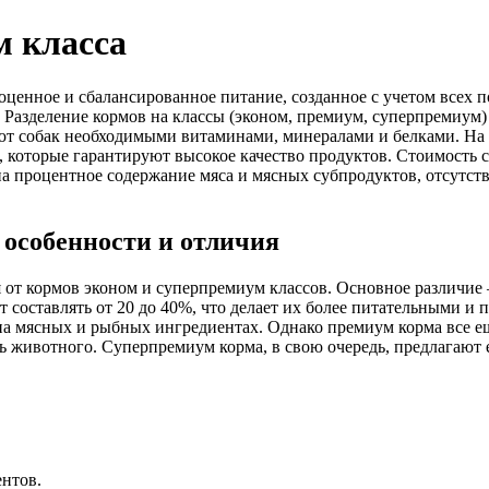
м класса
оценное и сбалансированное питание, созданное с учетом всех п
? Разделение кормов на классы (эконом, премиум, суперпремиум)
ают собак необходимыми витаминами, минералами и белками. Н
rit, которые гарантируют высокое качество продуктов. Стоимость 
а процентное содержание мяса и мясных субпродуктов, отсутст
 особенности и отличия
 от кормов эконом и суперпремиум классов. Основное различие –
 составлять от 20 до 40%, что делает их более питательными и 
 на мясных и рыбных ингредиентах. Однако премиум корма все 
 животного. Суперпремиум корма, в свою очередь, предлагают е
нтов.