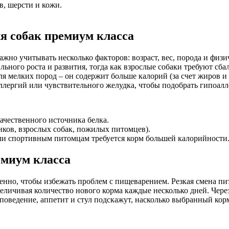
в, шерсти и кожи.
ля собак премиум класса
ажно учитывать несколько факторов: возраст, вес, порода и фи
ьного роста и развития, тогда как взрослые собаки требуют сб
для мелких пород – он содержит больше калорий (за счет жиров 
ллергий или чувствительного желудка, чтобы подобрать гипоалл
качественного источника белка.
ков, взрослых собак, пожилых питомцев).
ли спортивным питомцам требуется корм большей калорийности
емиум класса
енно, чтобы избежать проблем с пищеварением. Резкая смена пит
еличивая количество нового корма каждые несколько дней. Чер
 поведение, аппетит и стул подскажут, насколько выбранный корм