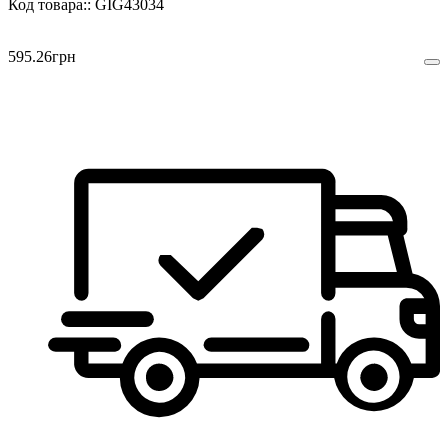
GIG43034
595
.
26
грн