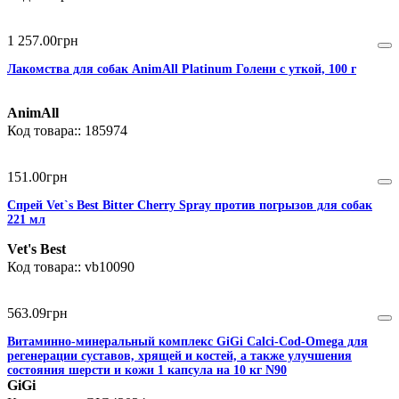
1 257
.
00
грн
Лакомства для собак AnimAll Platinum Голени с уткой, 100 г
AnimAll
185974
151
.
00
грн
Спрей Vet`s Best Bitter Cherry Spray против погрызов для собак
221 мл
Vet's Best
vb10090
563
.
09
грн
Витаминно-минеральный комплекс GiGi Calci-Cod-Omega для
регенерации суставов, хрящей и костей, а также улучшения
состояния шерсти и кожи 1 капсула на 10 кг N90
GiGi