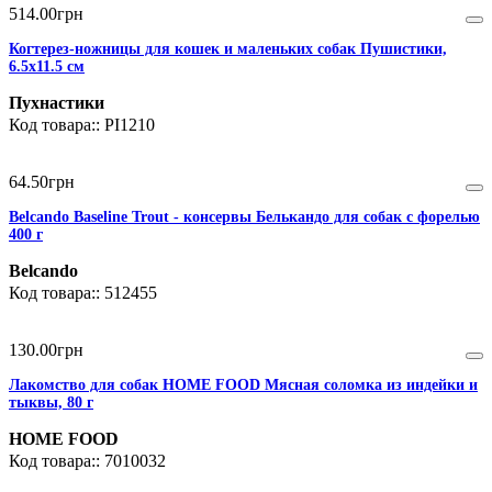
514
.
00
грн
Когтерез-ножницы для кошек и маленьких собак Пушистики,
6.5х11.5 см
Пухнастики
PI1210
64
.
50
грн
Belcando Baseline Trout - консервы Белькандо для собак с форелью
400 г
Belcando
512455
130
.
00
грн
Лакомство для собак HOME FOOD Мясная соломка из индейки и
тыквы, 80 г
HOME FOOD
7010032