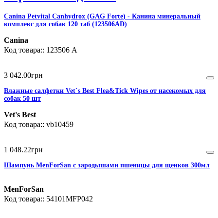
Canina Petvital Canhydrox (GAG Forte) - Канина минеральный
комплекс для собак 120 таб (123506AD)
Canina
123506 A
3 042
.
00
грн
Влажные салфетки Vet`s Best Flea&Tick Wipes от насекомых для
собак 50 шт
Vet's Best
vb10459
1 048
.
22
грн
Шампунь MenForSan с зародышами пшеницы для щенков 300мл
MenForSan
54101MFP042