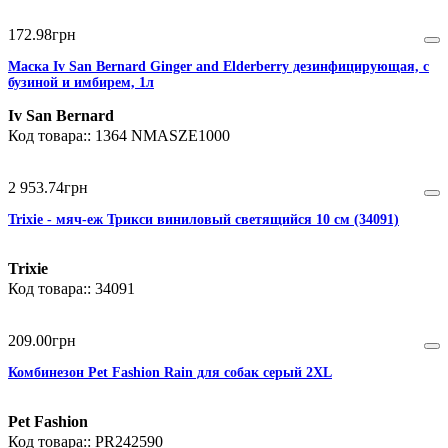
172
.
98
грн
Маска Iv San Bernard Ginger and Elderberry дезинфицирующая, с
бузиной и имбирем, 1л
Iv San Bernard
1364 NMASZE1000
2 953
.
74
грн
Trixie - мяч-еж Трикси виниловый светящийся 10 см (34091)
Trixie
34091
209
.
00
грн
Комбинезон Pet Fashion Rain для собак серый 2XL
Pet Fashion
PR242590