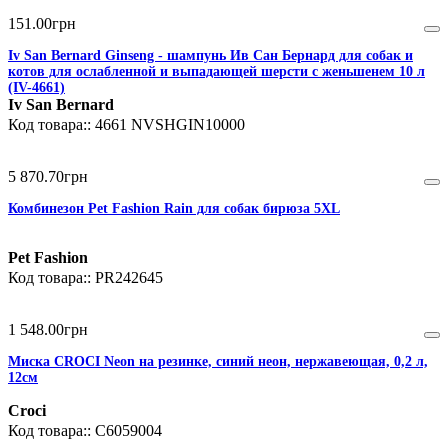
151
.
00
грн
Iv San Bernard Ginseng - шампунь Ив Сан Бернард для собак и
котов для ослабленной и выпадающей шерсти с женьшенем 10 л
(IV-4661)
Iv San Bernard
4661 NVSHGIN10000
5 870
.
70
грн
Комбинезон Pet Fashion Rain для собак бирюза 5XL
Pet Fashion
PR242645
1 548
.
00
грн
Миска CROCI Neon на резинке, синий неон, нержавеющая, 0,2 л,
12см
Croci
C6059004