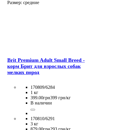
Размер:
средние
Brit Premium Adult Small Breed -
корм Брит для взрослых собак
мелких пород
170809/6284
1 кг
399
.
00
грн
399 грн/кг
В наличии
170810/6291
3 кг
879
.
00
грн
293 грн/кг