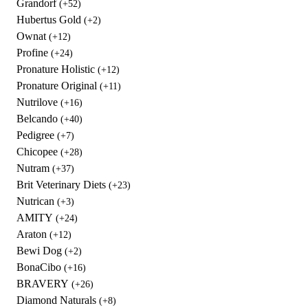
Grandorf
(+52)
Hubertus Gold
(+2)
Ownat
(+12)
Profine
(+24)
Pronature Holistic
(+12)
Pronature Original
(+11)
Nutrilove
(+16)
Belcando
(+40)
Pedigree
(+7)
Chicopee
(+28)
Nutram
(+37)
Brit Veterinary Diets
(+23)
Nutrican
(+3)
AMITY
(+24)
Araton
(+12)
Bewi Dog
(+2)
BonaCibo
(+16)
BRAVERY
(+26)
Diamond Naturals
(+8)