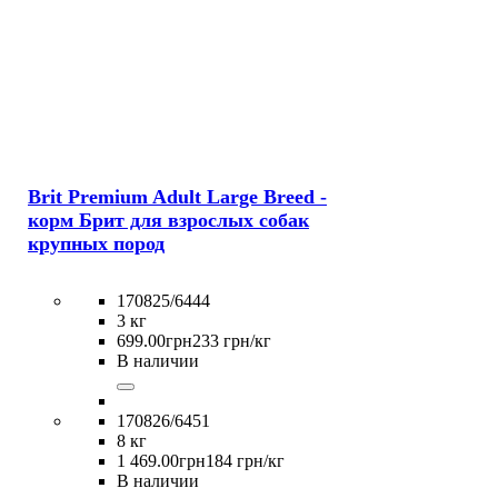
Brit Premium Adult Large Breed -
корм Брит для взрослых собак
крупных пород
170825/6444
3 кг
699
.
00
грн
233 грн/кг
В наличии
170826/6451
8 кг
1 469
.
00
грн
184 грн/кг
В наличии