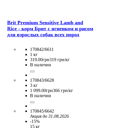
Brit Premium Sensitive Lamb and
Rice - корм Брит с ягненком и рисом
для взрослых собак всех пород
170842/6611
1 кг
319
.
00
грн
319 грн/кг
В наличии
170843/6628
3 кг
1 099
.
00
грн
366 грн/кг
В наличии
170845/6642
Акция до 31.08.2026
-15%
15 кг