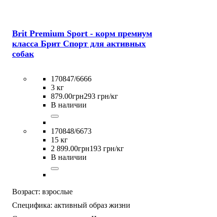
Brit Premium Sport - корм премиум
класса Брит Спорт для активных
собак
170847/6666
3 кг
879
.
00
грн
293 грн/кг
В наличии
170848/6673
15 кг
2 899
.
00
грн
193 грн/кг
В наличии
Возраст:
взрослые
Специфика:
активный образ жизни