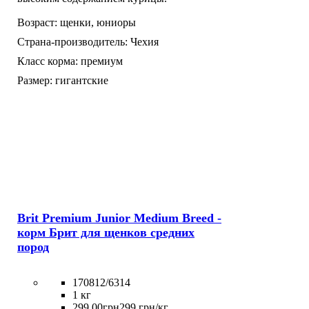
Возраст:
щенки,
юниоры
Страна-производитель:
Чехия
Класс корма:
премиум
Размер:
гигантские
Brit Premium Junior Medium Breed -
корм Брит для щенков средних
пород
170812/6314
1 кг
299
.
00
грн
299 грн/кг