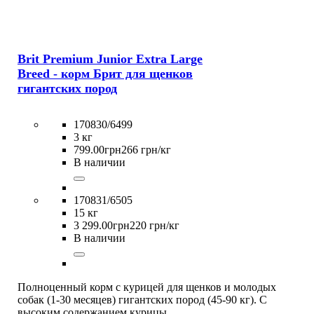
Brit Premium Junior Extra Large
Breed - корм Брит для щенков
гигантских пород
170830/6499
3 кг
799
.
00
грн
266 грн/кг
В наличии
170831/6505
15 кг
3 299
.
00
грн
220 грн/кг
В наличии
Полноценный корм с курицей для щенков и молодых
собак (1-30 месяцев) гигантских пород (45-90 кг). С
высоким содержанием курицы.