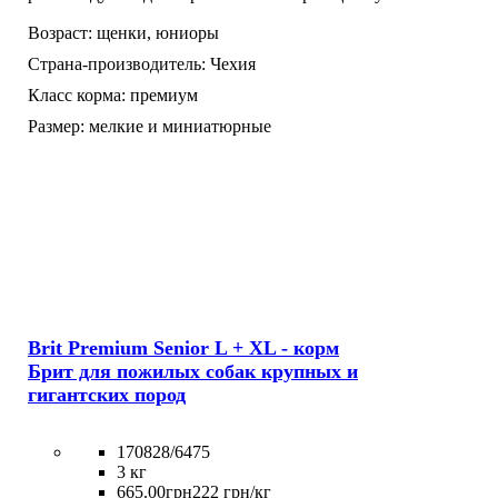
Возраст:
щенки,
юниоры
Страна-производитель:
Чехия
Класс корма:
премиум
Размер:
мелкие и миниатюрные
Brit Premium Senior L + XL - корм
Брит для пожилых собак крупных и
гигантских пород
170828/6475
3 кг
665
.
00
грн
222 грн/кг