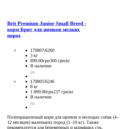
Brit Premium Junior Small Breed -
корм Брит для щенков мелких
пород
170807/6260
3 кг
899
.
00
грн
300 грн/кг
В наличии
170805/6246
8 кг
1 899
.
00
грн
237 грн/кг
В наличии
Полнорационный корм для щенков и молодых собак (4–
12 месяцев) маленьких пород (1–10 кг). Также
рекомендуется для беременных и кормящих сук.