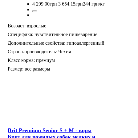
4 299
.
00
грн
3 654
.
15
грн
244 грн/кг
Возраст:
взрослые
Специфика:
чувствительное пищеварение
Дополнительные свойства:
гипоаллергенный
Страна-производитель:
Чехия
Класс корма:
премиум
Размер:
все размеры
Brit Premium Senior S + M - корм
Брит для пожилых собак мелких и