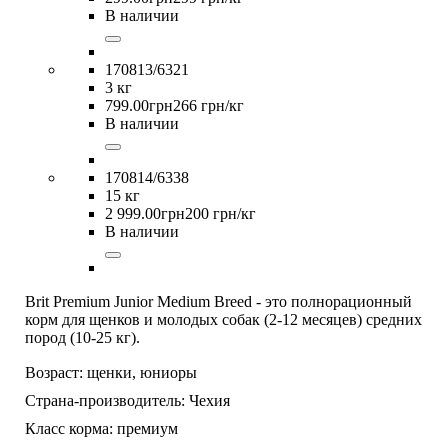
В наличии
170813/6321
3 кг
799
.
00
грн
266 грн/кг
В наличии
170814/6338
15 кг
2 999
.
00
грн
200 грн/кг
В наличии
Brit Premium Junior Medium Breed - это полнорационный
корм для щенков и молодых собак (2-12 месяцев) средних
пород (10-25 кг).
Возраст:
щенки,
юниоры
Страна-производитель:
Чехия
Класс корма:
премиум