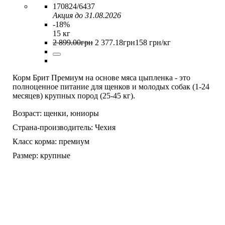
170824/6437
Акция до 31.08.2026
-18%
15 кг
2 899
.
00
грн
2 377
.
18
грн
158 грн/кг
Корм Брит Премиум на основе мяса цыпленка - это
полноценное питание для щенков и молодых собак (1-24
месяцев) крупных пород (25-45 кг).
Возраст:
щенки,
юниоры
Страна-производитель:
Чехия
Класс корма:
премиум
Размер:
крупные