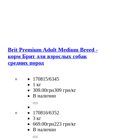
Brit Premium Adult Medium Breed -
корм Брит для взрослых собак
средних пород
170815/6345
1 кг
309
.
00
грн
309 грн/кг
В наличии
170816/6352
3 кг
669
.
00
грн
223 грн/кг
В наличии