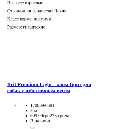
Возраст:
взрослые
Страна-производитель:
Чехия
Класс корма:
премиум
Размер:
гигантские
Brit Premium Light - корм Брит для
собак с избыточным весом
170839/6581
3 кг
699
.
00
грн
233 грн/кг
В наличии