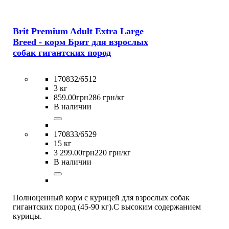
Brit Premium Adult Extra Large
Breed - корм Брит для взрослых
собак гигантских пород
170832/6512
3 кг
859
.
00
грн
286 грн/кг
В наличии
170833/6529
15 кг
3 299
.
00
грн
220 грн/кг
В наличии
Полноценный корм с курицей для взрослых собак
гигантских пород (45-90 кг).С высоким содержанием
курицы.