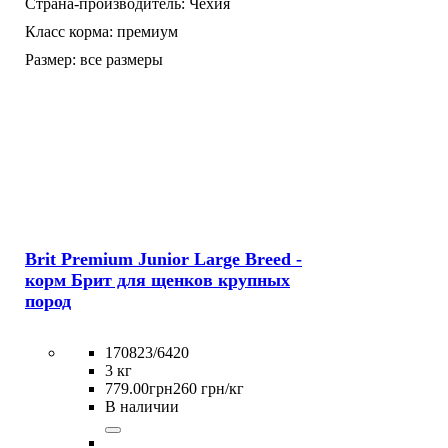
Страна-производитель:
Чехия
Класс корма:
премиум
Размер:
все размеры
Brit Premium Junior Large Breed -
корм Брит для щенков крупных
пород
170823/6420
3 кг
779
.
00
грн
260 грн/кг
В наличии