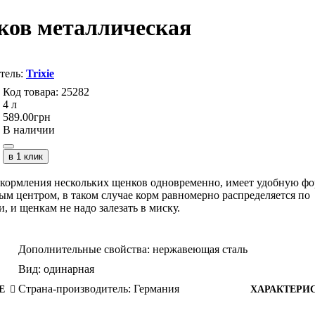
нков металлическая
Trixie
25282
4 л
589
.
00
грн
В наличии
в 1 клик
 кормления нескольких щенков одновременно, имеет удобную фо
м центром, в таком случае корм равномерно распределяется по
, и щенкам не надо залезать в миску.
Дополнительные свойства:
нержавеющая сталь
Вид:
одинарная
Страна-производитель:
Германия
Е
ХАРАКТЕРИ