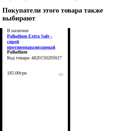
Покупатели этого товара также
выбирают
В наличии
Palladium Extra Safe -
спрей
противопаразитарный
Palladium
для собак, кошек и
4820150205027
грызунов 250 мл
185
.
00
грн