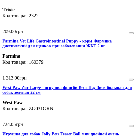
Trixie
2322
209
.
00
грн
Farmina Vet Life Gastrointestinal Puppy - корм Фармина
диетический для щенков при заболевании ЖКТ 2 кг
Farmina
160379
1 313
.
00
грн
West Paw Zisc Large - игрушка-фрисби Вест Пау Зиск большая для
собак зеленая 22 см
West Paw
ZG031GRN
724
.
05
грн
Игрушка для собак Jolly Pets Teaser Ball мяч двойной очень