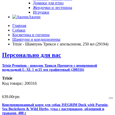
Домики для птиц
Жердочки и лестницы
Игрушки
Акции
Главная
Собаки
Косметика и гигиена
Шампуни и кондиционеры
Trixie - Шампунь Трикси с апельсином, 250 мл (29194)
Персонально для вас
Trixie Premium - поводок Трикси Премиум с неопреновой
подкладкой L–XL 1 м/25 мм графитовый (200316)
Trixie
200316
639
.
00
грн
Консервированный корм для собак ISEGRIM Duck with Parsnip,
Sea Buckthorn & Wild Herbs, утка с пастернаком, облепихой и
травами, 400 г