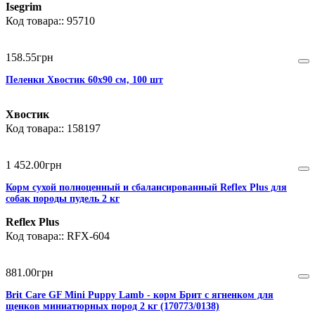
Isegrim
95710
158
.
55
грн
Пеленки Хвостик 60х90 см, 100 шт
Хвостик
158197
1 452
.
00
грн
Корм сухой полноценный и сбалансированный Reflex Plus для
собак породы пудель 2 кг
Reflex Plus
RFX-604
881
.
00
грн
Brit Care GF Mini Puppy Lamb - корм Брит с ягненком для
щенков миниатюрных пород 2 кг (170773/0138)