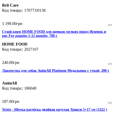
Brit Care
170773/0138
1 199
.
00
грн
Сухой корм HOME FOOD для щенков мелких пород Ягненок и
рис For puppies 1-12 months, 700 г
HOME FOOD
2027107
240
.
00
грн
Лакомства для собак AnimAll Platinum Медальоны с уткой, 200 г
AnimAll
186040
187
.
00
грн
Trixie - Щетка-расчёска двойная круглая Трикси 5×17 см (2322 )