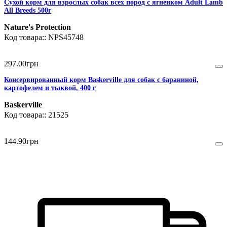
Сухой корм для взрослых собак всех пород с ягненком Adult Lamb
All Breeds 500г
Nature's Protection
NPS45748
297
.
00
грн
Консервированный корм Baskerville для собак с бараниной,
картофелем и тыквой, 400 г
Baskerville
21525
144
.
90
грн