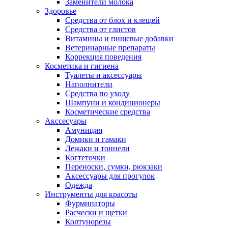
Заменители молока
Здоровье
Средства от блох и клещей
Средства от глистов
Витамины и пищевые добавки
Ветеринарные препараты
Коррекция поведения
Косметика и гигиена
Туалеты и аксессуары
Наполнители
Средства по уходу
Шампуни и кондиционеры
Косметические средства
Акссесуары
Амуниция
Домики и гамаки
Лежаки и тоннели
Когтеточки
Переноски, сумки, рюкзаки
Аксессуары для прогулок
Одежда
Инструменты для красоты
Фурминаторы
Расчески и щетки
Колтунорезы