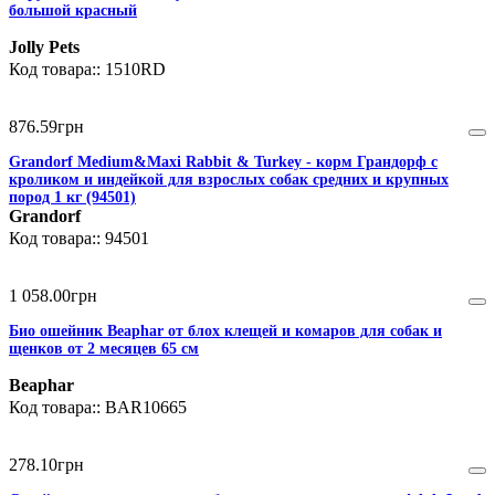
большой красный
Jolly Pets
1510RD
876
.
59
грн
Grandorf Medium&Maxi Rabbit & Turkey - корм Грандорф с
кроликом и индейкой для взрослых собак средних и крупных
пород 1 кг (94501)
Grandorf
94501
1 058
.
00
грн
Био ошейник Beaphar от блох клещей и комаров для собак и
щенков от 2 месяцев 65 см
Beaphar
BAR10665
278
.
10
грн