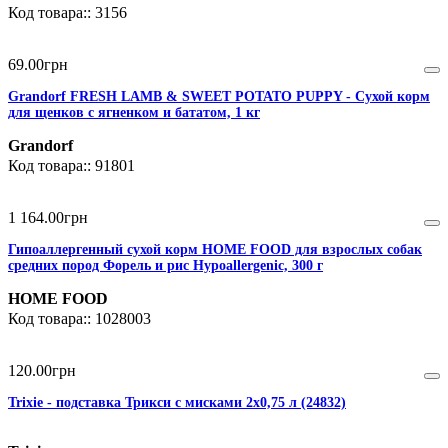
3156
69
.
00
грн
Grandorf FRESH LAMB & SWEET POTATO PUPPY - Сухой корм
для щенков с ягненком и бататом, 1 кг
Grandorf
91801
1 164
.
00
грн
Гипоаллергенный сухой корм HOME FOOD для взрослых собак
средних пород Форель и рис Hypoallergenic, 300 г
HOME FOOD
1028003
120
.
00
грн
Trixie - подставка Трикси с мисками 2х0,75 л (24832)