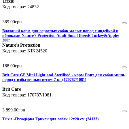
Trixie
24832
369
.
00
грн
Влажный корм для взрослых собак малых пород с индейкой и
яблоками Nature's Protection Adult Small Breeds Turkey&Apples
200г
Nature's Protection
KIK24520
168
.
00
грн
Brit Care GF Mini Light and Sterilised - корм Брит для собак мини-
пород с избыточным весом 7 кг (170787/1081)
Brit Care
170787/1081
3 899
.
00
грн
Trixie -Пуходёрка Трикси для собак 12х20 см (24133)