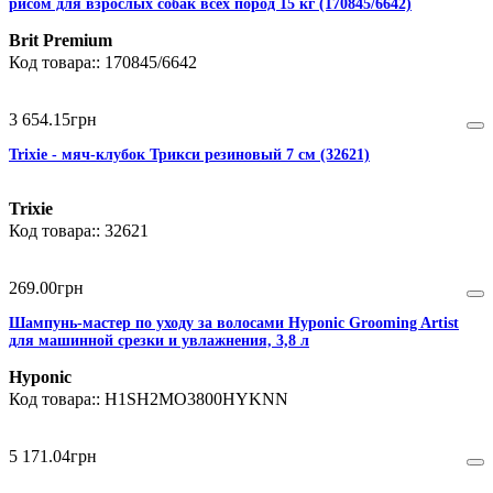
рисом для взрослых собак всех пород 15 кг (170845/6642)
Brit Premium
170845/6642
3 654
.
15
грн
Trixie - мяч-клубок Трикси резиновый 7 см (32621)
Trixie
32621
269
.
00
грн
Шампунь-мастер по уходу за волосами Hyponic Grooming Artist
для машинной срезки и увлажнения, 3,8 л
Hyponic
H1SH2MO3800HYKNN
5 171
.
04
грн