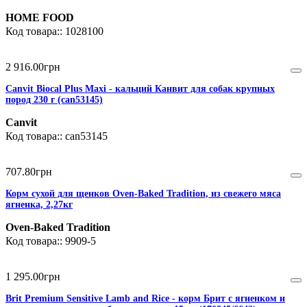
HOME FOOD
1028100
2 916
.
00
грн
Canvit Biocal Plus Maxi - кальций Канвит для собак крупных
пород 230 г (can53145)
Canvit
can53145
707
.
80
грн
Корм сухой для щенков Oven-Baked Tradition, из свежего мяса
ягненка, 2,27кг
Oven-Baked Tradition
9909-5
1 295
.
00
грн
Brit Premium Sensitive Lamb and Rice - корм Брит с ягненком и