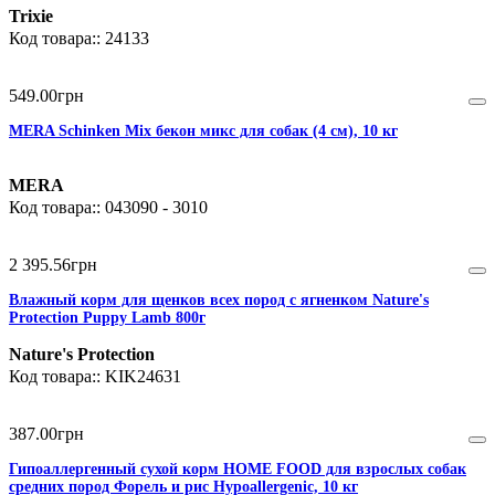
Trixie
24133
549
.
00
грн
MERA Schinken Mix бекон микс для собак (4 см), 10 кг
MERA
043090 - 3010
2 395
.
56
грн
Влажный корм для щенков всех пород с ягненком Nature's
Protection Puppy Lamb 800г
Nature's Protection
KIK24631
387
.
00
грн
Гипоаллергенный сухой корм HOME FOOD для взрослых собак
средних пород Форель и рис Hypoallergenic, 10 кг