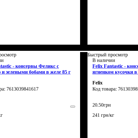
росмотр
Быстрый просмотр
ии
В наличии
ntastic - консервы Феликс с
Felix Fantastic - ко
 и зелеными бобами в желе 85 г
ягненком кусочки в 
Felix
7613039841617
76130398
20
.
50
грн
кг
241 грн/кг