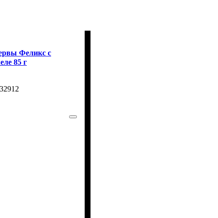
нсервы Феликс с
еле 85 г
32912