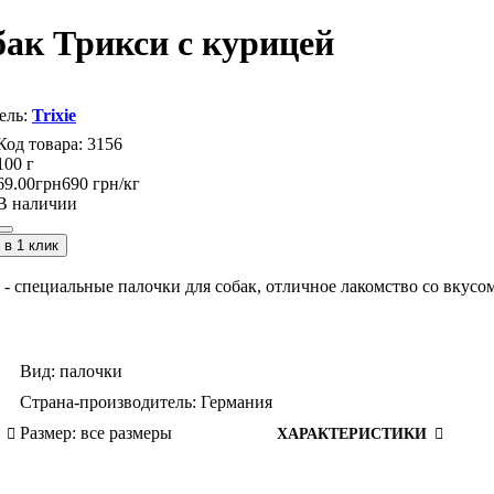
обак Трикси с курицей
Trixie
3156
100 г
69
.
00
грн
690 грн/кг
В наличии
в 1 клик
pes - специальные палочки для собак, отличное лакомство со вкусо
Вид:
палочки
Страна-производитель:
Германия
Размер:
все размеры
ХАРАКТЕРИСТИКИ