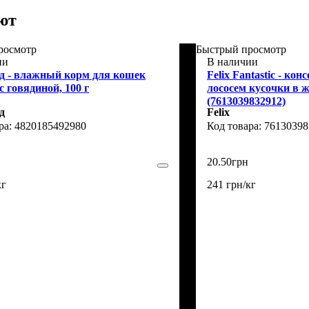
ют
росмотр
Быстрый просмотр
ии
В наличии
д - влажный корм для кошек
Felix Fantastic - ко
 говядиной, 100 г
лососем кусочки в ж
(7613039832912)
д
Felix
4820185492980
76130398
20
.
50
грн
кг
241 грн/кг