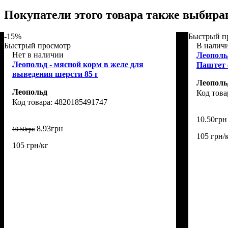
Покупатели этого товара также выбира
-15%
Быстрый п
Быстрый просмотр
В налич
Нет в наличии
Леополь
Леопольд - мясной корм в желе для
Паштет с
выведения шерсти 85 г
Леополь
Леопольд
4820185491747
10
.
50
грн
8
.
93
грн
10
.
50
грн
105 грн/
105 грн/кг