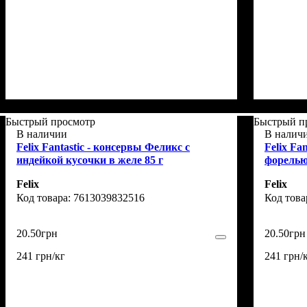
Быстрый просмотр
Быстрый п
В наличии
В налич
Felix Fantastic - консервы Феликс с
Felix Fa
индейкой кусочки в желе 85 г
форелью
Felix
Felix
7613039832516
20
.
50
грн
20
.
50
грн
241 грн/кг
241 грн/