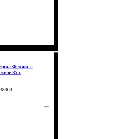
нсервы Феликс с
желе 85 г
38969