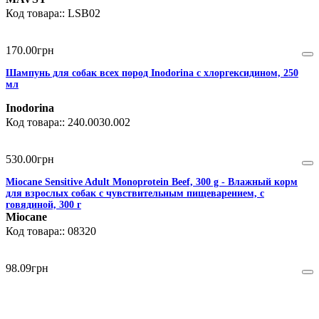
LSB02
170
.
00
грн
Шампунь для собак всех пород Inodorina с хлоргексидином, 250
мл
Inodorina
240.0030.002
530
.
00
грн
Miocane Sensitive Adult Monoprotein Beef, 300 g - Влажный корм
для взрослых собак с чувствительным пищеварением, с
говядиной, 300 г
Miocane
08320
98
.
09
грн