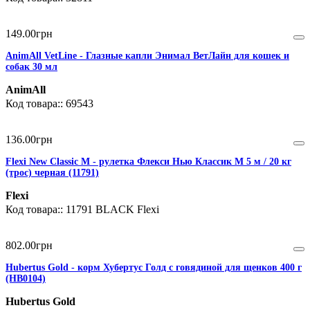
149
.
00
грн
AnimAll VetLine - Глазные капли Энимал ВетЛайн для кошек и
собак 30 мл
AnimAll
69543
136
.
00
грн
Flexi New Classic М - рулетка Флекси Нью Классик М 5 м / 20 кг
(трос) черная (11791)
Flexi
11791 BLACK Flexi
802
.
00
грн
Hubertus Gold - корм Хубертус Голд с говядиной для щенков 400 г
(HB0104)
Hubertus Gold