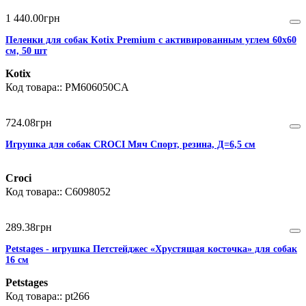
1 440
.
00
грн
Пеленки для собак Kotix Premium с активированным углем 60х60
см, 50 шт
Kotix
PM606050CA
724
.
08
грн
Игрушка для собак CROCI Мяч Спорт, резина, Д=6,5 см
Croci
C6098052
289
.
38
грн
Petstages - игрушка Петстейджес «Хрустящая косточка» для собак
16 см
Petstages
pt266