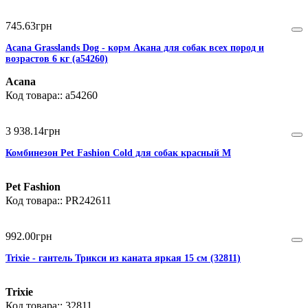
745
.
63
грн
Acana Grasslands Dog - корм Акана для собак всех пород и
возрастов 6 кг (a54260)
Acana
a54260
3 938
.
14
грн
Комбинезон Pet Fashion Cold для собак красный M
Pet Fashion
PR242611
992
.
00
грн
Trixie - гантель Трикси из каната яркая 15 см (32811)
Trixie
32811