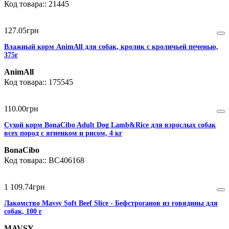
21445
127
.
05
грн
Влажный корм AnimAll для собак, кролик с кроличьей печенью,
375г
AnimAll
175545
110
.
00
грн
Сухой корм BonaCibo Adult Dog Lamb&Rice для взрослых собак
всех пород с ягненком и рисом, 4 кг
BonaCibo
BC406168
1 109
.
74
грн
Лакомство Mavsy Soft Beef Slice - Бефстроганов из говядины для
собак, 100 г
MAVSY