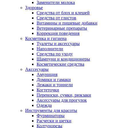
Заменители молока
Здоровье
Средства от блох и клещей
Средства от глистов
Витамины и пищевые добавки
Ветеринарные препараты
Коррекция поведения
Косметика и гигиена
Туалеты и аксессуары
Наполнители
Средства по уходу
Шампуни и кондиционеры
Косметические средства
Акссесуары
Амуниция
Домики и гамаки
Лежаки и тоннели
Когтеточки
Переноски, сумки, рюкзаки
Аксессуары для прогулок
Одежда
Инструменты для красоты
Фурминаторы
Расчески и щетки
Колтунорезы