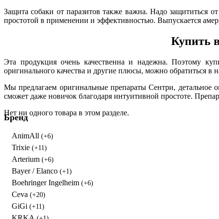
Защита собаки от паразитов также важна. Надо защититься от
простотой в применении и эффективностью. Выпускается амери
Купить в
Эта продукция очень качественна и надежна. Поэтому куп
оригинального качества и другие плюсы, можно обратиться в н
Мы предлагаем оригинальные препараты Сентри, детальное оп
сможет даже новичок благодаря интуитивной простоте. Препара
Нет ни одного товара в этом разделе.
Бренд
AnimAll
(+6)
Trixie
(+11)
Arterium
(+6)
Bayer / Elanco
(+1)
Boehringer Ingelheim
(+6)
Ceva
(+20)
GiGi
(+11)
KRKA
(+1)