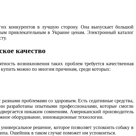
огих конкурентов в лучшую сторону. Она выпускает большой
амым привлекательным в Украине ценам. Электронный каталог
ту.
ское качество
тность возникновения таких проблем требуется качественная
ry купить можно по многим причинам, среди которых:
 разными проблемами со здоровьем. Есть седативные средства,
 они разработаны опытными профессионалами, которые смогли
одвергается никаким сомнениям. Американский производитель
дежное оборудование, инновационные технологии.
универсальное решение, которое позволяет успокоить собаку в
типа. Ошейник в таком случае поможет им успокоиться.