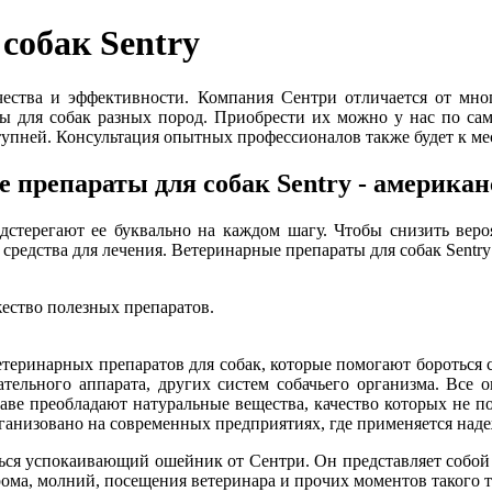
собак Sentry
качества и эффективности. Компания Сентри отличается от мн
ны для собак разных пород. Приобрести их можно у нас по с
тупней. Консультация опытных профессионалов также будет к мес
 препараты для собак Sentry - американ
дстерегают ее буквально на каждом шагу. Чтобы снизить вероя
 средства для лечения. Ветеринарные препараты для собак Sent
ество полезных препаратов.
теринарных препаратов для собак, которые помогают бороться с
ательного аппарата, других систем собачьего организма. Все
аве преобладают натуральные вещества, качество которых не п
рганизовано на современных предприятиях, где применяется на
ься успокаивающий ошейник от Сентри. Он представляет собой 
рома, молний, посещения ветеринара и прочих моментов такого 