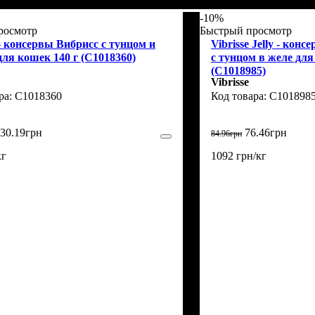
-10%
росмотр
Быстрый просмотр
 - консервы Вибрисс с тунцом и
Vibrisse Jelly - ко
ля кошек 140 г (C1018360)
с тунцом в желе для
(C1018985)
Vibrisse
C1018360
C101898
30
.
19
грн
76
.
46
грн
84
.
96
грн
кг
1092 грн/кг