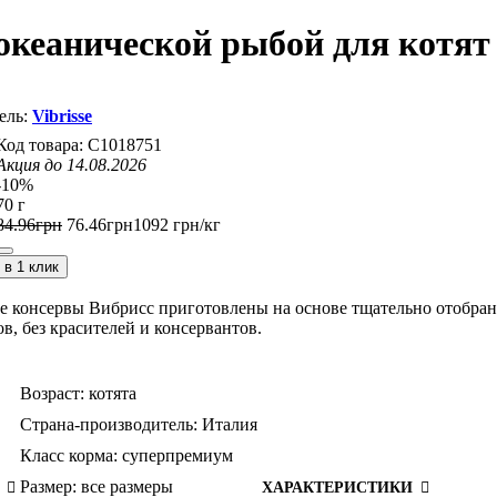
с океанической рыбой для котят
Vibrisse
C1018751
Акция до 14.08.2026
-10%
70 г
84
.
96
грн
76
.
46
грн
1092 грн/кг
в 1 клик
е консервы Вибрисс приготовлены на основе тщательно отобра
в, без красителей и консервантов.
Возраст:
котята
Страна-производитель:
Италия
Класс корма:
суперпремиум
Размер:
все размеры
ХАРАКТЕРИСТИКИ