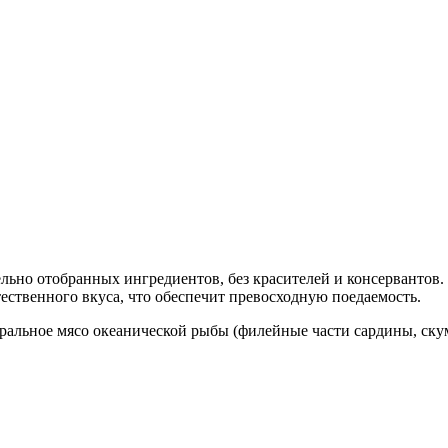
ьно отобранных ингредиентов, без красителей и консервантов.
тественного вкуса, что обеспечит превосходную поедаемость.
натуральное мясо океанической рыбы (филейные части сардины, с