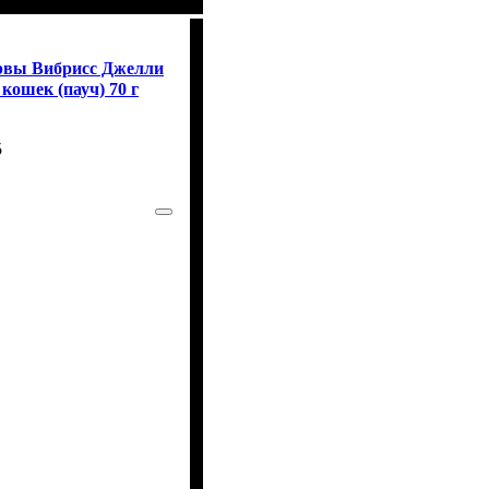
нсервы Вибрисс Джелли
 кошек (пауч) 70 г
5