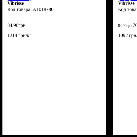
Vibrisse
Vibrisse
A1018780
84
.
96
грн
7
84
.
96
грн
1214 грн/кг
1092 грн