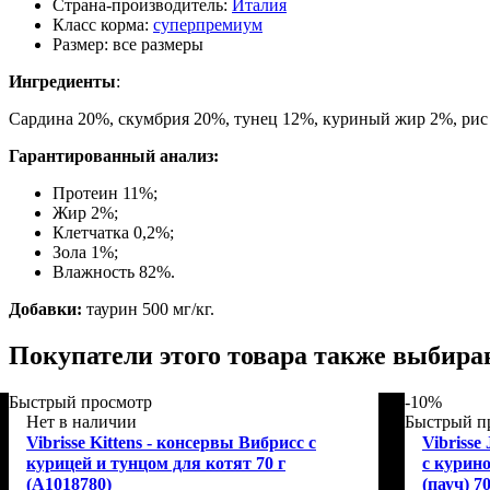
Страна-производитель:
Италия
Класс корма:
суперпремиум
Размер:
все размеры
Ингредиенты
:
Сардина 20%, скумбрия 20%, тунец 12%, куриный жир 2%, рис 3
Гарантированный анализ:
Протеин 11%;
Жир 2%;
Клетчатка 0,2%;
Зола 1%;
Влажность 82%.
Добавки:
таурин 500 мг/кг.
Покупатели этого товара также выбира
Быстрый просмотр
-10%
Нет в наличии
Быстрый п
Vibrisse Kittens - консервы Вибрисс c
Vibrisse
курицей и тунцом для котят 70 г
с курино
(A1018780)
(пауч) 7