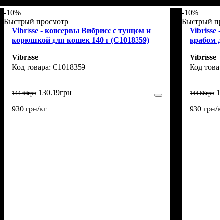
-10%
-10%
Быстрый просмотр
Быстрый п
Vibrisse - консервы Вибрисс с тунцом и
Vibrisse
корюшкой для кошек 140 г (C1018359)
крабом д
Vibrisse
Vibrisse
C1018359
130
.
19
грн
1
144
.
66
грн
144
.
66
грн
930 грн/кг
930 грн/