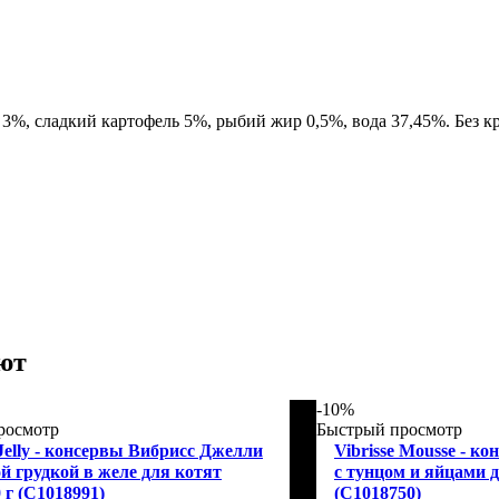
%, сладкий картофель 5%, рыбий жир 0,5%, вода 37,45%. Без кр
ют
-10%
росмотр
Быстрый просмотр
 Jelly - консервы Вибрисс Джелли
Vibrisse Mousse - к
й грудкой в желе для котят
с тунцом и яйцами д
0 г (C1018991)
(C1018750)