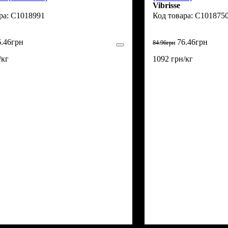
Vibrisse
C1018991
C101875
6
.
46
грн
76
.
46
грн
84
.
96
грн
/кг
1092 грн/кг