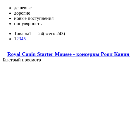
дешевые
дорогие
новые поступления
популярность
Товары
1 —
24
(всего 243)
1
2
3
4
5
...
Royal Canin Starter Mousse - консервы Роял Канин
Быстрый просмотр