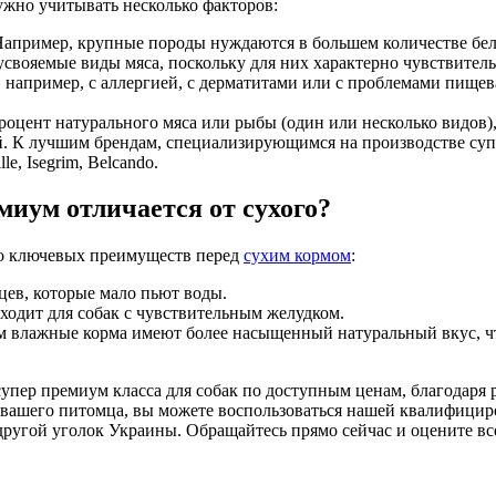
ужно учитывать несколько факторов:
Например, крупные породы нуждаются в большем количестве белко
оусвояемые виды мяса, поскольку для них характерно чувствител
, например, с аллергией, с дерматитами или с проблемами пищ
оцент натурального мяса или рыбы (один или несколько видов),
 К лучшим брендам, специализирующимся на производстве супер
lle, Isegrim, Belcando.
миум отличается от сухого?
ко ключевых преимуществ перед
сухим кормом
:
цев, которые мало пьют воды.
ходит для собак с чувствительным желудком.
м влажные корма имеют более насыщенный натуральный вкус, ч
упер премиум класса для собак по доступным ценам, благодаря 
ья вашего питомца, вы можете воспользоваться нашей квалифиц
 другой уголок Украины. Обращайтесь прямо сейчас и оцените все