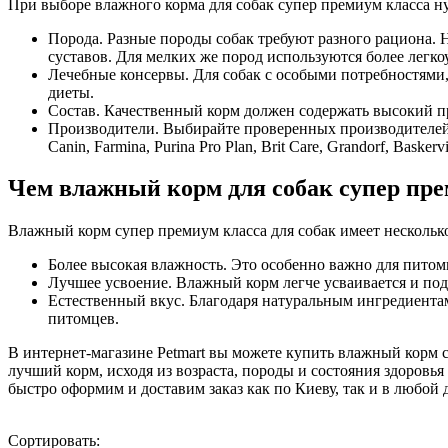
При выборе влажного корма для собак супер премиум класса н
Порода. Разные породы собак требуют разного рациона. 
суставов. Для мелких же пород используются более легк
Лечебные консервы. Для собак с особыми потребностями
диеты.
Состав. Качественный корм должен содержать высокий пр
Производители. Выбирайте проверенных производителей.
Canin, Farmina, Purina Pro Plan, Brit Care, Grandorf, Baskervi
Чем влажный корм для собак супер пре
Влажный корм супер премиум класса для собак имеет несколь
Более высокая влажность. Это особенно важно для питом
Лучшее усвоение. Влажный корм легче усваивается и под
Естественный вкус. Благодаря натуральным ингредиента
питомцев.
В интернет-магазине Petmart вы можете купить влажный корм с
лучший корм, исходя из возраста, породы и состояния здоров
быстро оформим и доставим заказ как по Киеву, так и в любой
Сортировать: