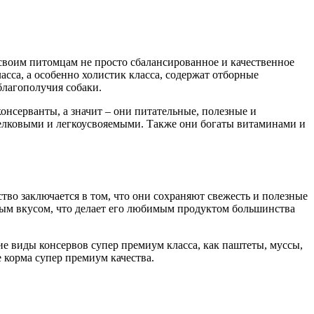
 своим питомцам не просто сбалансированное и качественное
асса, а особенно холистик класса, содержат отборные
благополучия собаки.
онсерванты, а значит – они питательные, полезные и
обелковыми и легкоусвояемыми. Также они богаты витаминами и
во заключается в том, что они сохраняют свежесть и полезные
ным вкусом, что делает его любимым продуктом большинства
ие виды консервов супер премиум класса, как паштеты, муссы,
 корма супер премиум качества.