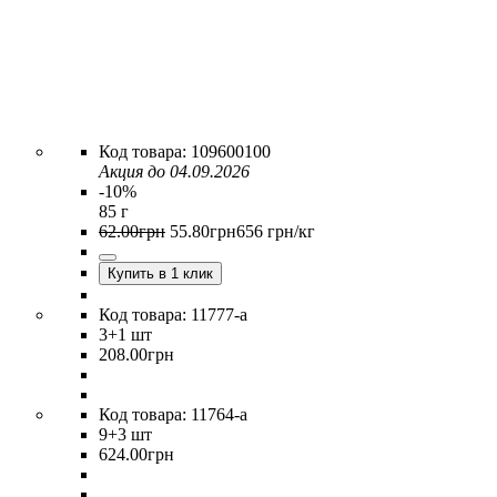
109600100
Акция до 04.09.2026
-10%
85 г
62
.
00
грн
55
.
80
грн
656 грн/кг
Купить в 1 клик
11777-a
3
+1 шт
208
.
00
грн
11764-a
9
+3 шт
624
.
00
грн