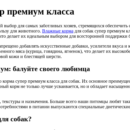
р премиум класса
ый выбор для самых заботливых хозяев, стремящихся обеспечить
ользу для животного.
Влажные корма
для собак супер премиум кл
 что делает их идеальным выбором для всесторонней поддержки 
апрещено добавлять искусственные добавки, усилители вкуса и к
енного мяса (курица, говядина, ягненок), что делает их высок
овой кожи и блестящей шерсти.
иум: балуйте своего любимца
корма супер премиум класса для собак. Их основное преимущест
жный корм не только лучше усваивается, но и обладает насыщен
, текстуры и назначения. Больше всего наши питомцы любят так
 потребностями в питании выпускаются специальные диетические
ля собак?