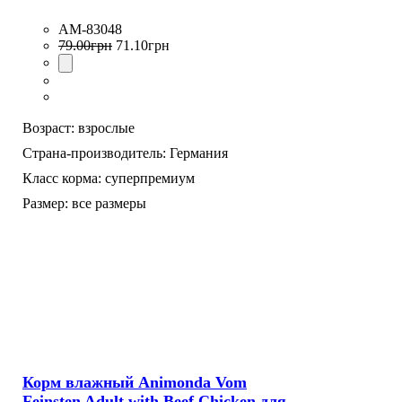
AM-83048
79
.
00
грн
71
.
10
грн
Возраст:
взрослые
Страна-производитель:
Германия
Класс корма:
суперпремиум
Размер:
все размеры
Корм влажный Animonda Vom
Feinsten Adult with Beef Chicken для