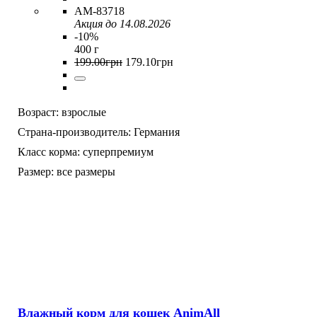
AM-83718
Акция до 14.08.2026
-10%
400 г
199
.
00
грн
179
.
10
грн
Возраст:
взрослые
Страна-производитель:
Германия
Класс корма:
суперпремиум
Размер:
все размеры
Влажный корм для кошек AnimAll