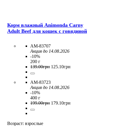
Корм влажный Animonda Carny
Adult Beef для кошек с говядиной
AM-83707
Акция до 14.08.2026
-10%
200 г
139
.
00
грн
125
.
10
грн
AM-83723
Акция до 14.08.2026
-10%
400 г
199
.
00
грн
179
.
10
грн
Возраст:
взрослые