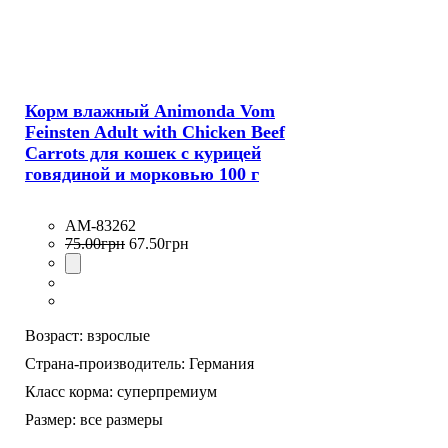
Корм влажный Animonda Vom
Feinsten Adult with Chicken Beef
Carrots для кошек с курицей
говядиной и морковью 100 г
AM-83262
75
.
00
грн
67
.
50
грн
Возраст:
взрослые
Страна-производитель:
Германия
Класс корма:
суперпремиум
Размер:
все размеры