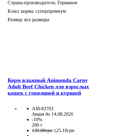
Страна-производитель:
Германия
Класс корма:
суперпремиум
Размер:
все размеры
Корм влажный Animonda Carny
Adult Beef Chicken для взрослых
кошек с говядиной и курицей
AM-83703
Акция до 14.08.2026
-10%
200 г
139
.
00
грн
125
.
10
грн