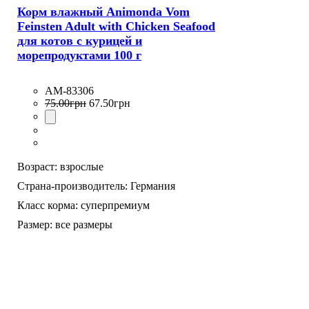
Корм влажный Animonda Vom
Feinsten Adult with Chicken Seafood
для котов с курицей и
морепродуктами 100 г
AM-83306
75
.
00
грн
67
.
50
грн
Возраст:
взрослые
Страна-производитель:
Германия
Класс корма:
суперпремиум
Размер:
все размеры