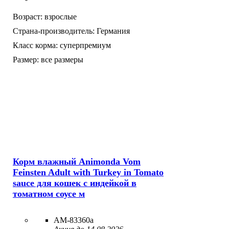
Возраст:
взрослые
Страна-производитель:
Германия
Класс корма:
суперпремиум
Размер:
все размеры
Корм влажный Animonda Vom
Feinsten Adult with Turkey in Tomato
sauce для кошек с индейкой в
томатном соусе м
AM-83360а