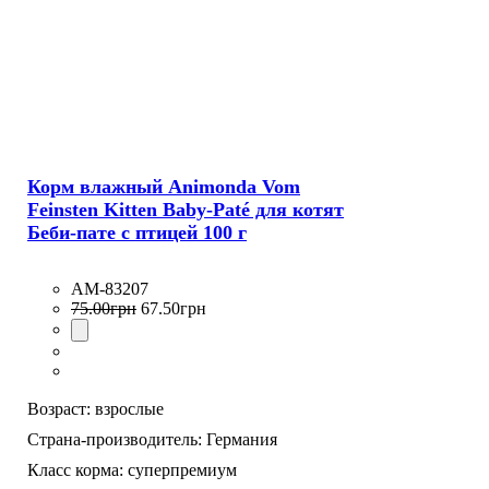
Корм влажный Animonda Vom
Feinsten Kitten Baby-Paté для котят
Беби-пате с птицей 100 г
AM-83207
75
.
00
грн
67
.
50
грн
Возраст:
взрослые
Страна-производитель:
Германия
Класс корма:
суперпремиум