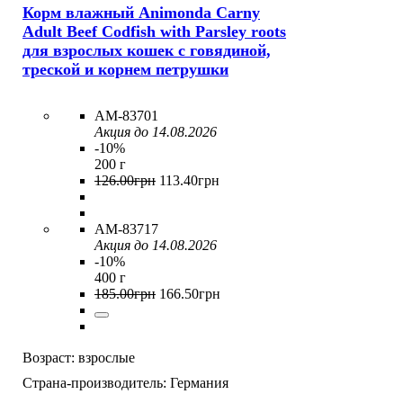
Корм влажный Animonda Carny
Adult Beef Codfish with Parsley roots
для взрослых кошек с говядиной,
треской и корнем петрушки
AM-83701
Акция до 14.08.2026
-10%
200 г
126
.
00
грн
113
.
40
грн
AM-83717
Акция до 14.08.2026
-10%
400 г
185
.
00
грн
166
.
50
грн
Возраст:
взрослые
Страна-производитель:
Германия