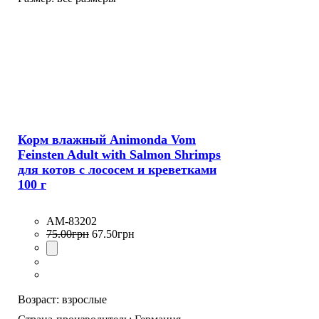
Корм влажный Animonda Vom
Feinsten Adult with Salmon Shrimps
для котов с лососем и креветками
100 г
AM-83202
75
.
00
грн
67
.
50
грн
Возраст:
взрослые