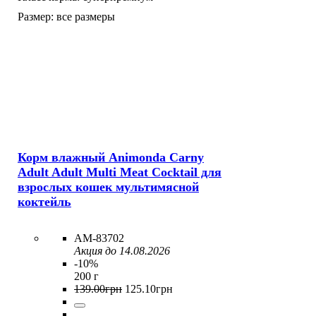
Размер:
все размеры
Корм влажный Animonda Carny
Adult Adult Multi Meat Cocktail для
взрослых кошек мультимясной
коктейль
AM-83702
Акция до 14.08.2026
-10%
200 г
139
.
00
грн
125
.
10
грн