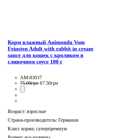
Корм влажный Animonda Vom
Feinsten Adult with rabbit in cream
sauce для кошек с кроликом в
сливочном соусе 100 г
AM-83037
75
.
00
грн
67
.
50
грн
Возраст:
взрослые
Страна-производитель:
Германия
Класс корма:
суперпремиум
Размер:
все размеры