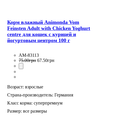
Корм влажный Animonda Vom
Feinsten Adult with Chicken Yoghurt
centre для кошек с курицей и
йогуртовым центром 100 г
AM-83113
75
.
00
грн
67
.
50
грн
Возраст:
взрослые
Страна-производитель:
Германия
Класс корма:
суперпремиум
Размер:
все размеры