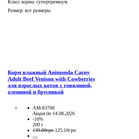
Класс корма:
суперпремиум
Размер:
все размеры
Корм влажный Animonda Carny
Adult Beef Venison with Cowberries
для взрослых котов с говядиной,
олениной и брусникой
AM-83700
Акция до 14.08.2026
-10%
200 г
139
.
00
грн
125
.
10
грн