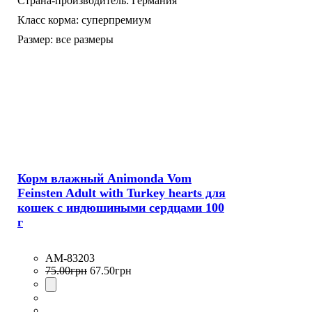
Страна-производитель:
Германия
Класс корма:
суперпремиум
Размер:
все размеры
Корм влажный Animonda Vom
Feinsten Adult with Turkey hearts для
кошек с индюшиными сердцами 100
г
AM-83203
75
.
00
грн
67
.
50
грн