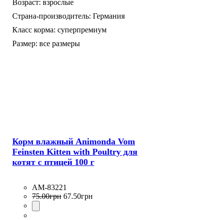
Возраст:
взрослые
Страна-производитель:
Германия
Класс корма:
суперпремиум
Размер:
все размеры
Корм влажный Animonda Vom
Feinsten Kitten with Poultry для
котят с птицей 100 г
AM-83221
75
.
00
грн
67
.
50
грн