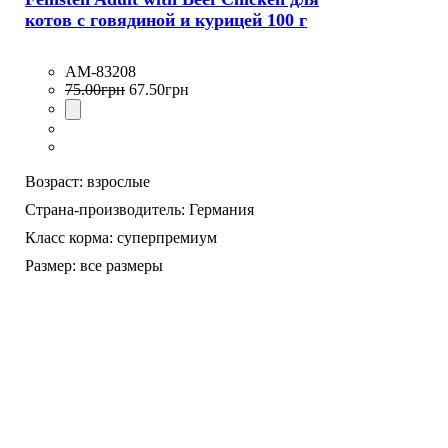
котов с говядиной и курицей 100 г
AM-83208
75
.
00
грн
67
.
50
грн
Возраст:
взрослые
Страна-производитель:
Германия
Класс корма:
суперпремиум
Размер:
все размеры