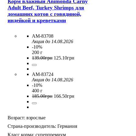
Корм влажный Animonda Carny
Adult Beef, Turkey Shrimps для
домашних котов с говядиной,
индейкой и креветками
AM-83708
Акция до 14.08.2026
-10%
200 г
139
.
00
грн
125
.
10
грн
AM-83724
Акция до 14.08.2026
-10%
400 г
185
.
00
грн
166
.
50
грн
Возраст:
взрослые
Страна-производитель:
Германия
Класс корма:
суперпремиум