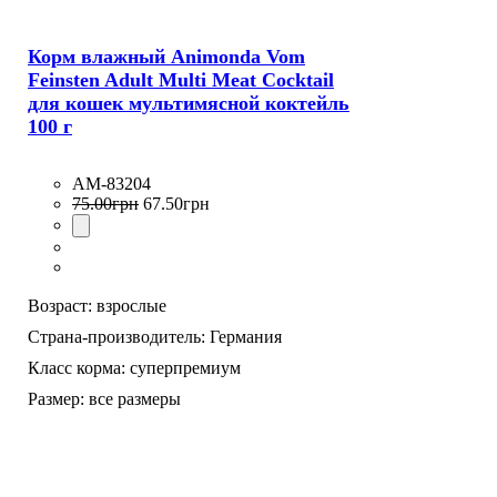
Корм влажный Animonda Vom
Feinsten Adult Multi Meat Cocktail
для кошек мультимясной коктейль
100 г
AM-83204
75
.
00
грн
67
.
50
грн
Возраст:
взрослые
Страна-производитель:
Германия
Класс корма:
суперпремиум
Размер:
все размеры