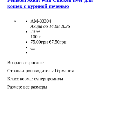
Feinsten Adult with Chicken liver для
кошек с куриной печенью
AM-83304
Акция до 14.08.2026
-10%
100 г
75
.
00
грн
67
.
50
грн
Возраст:
взрослые
Страна-производитель:
Германия
Класс корма:
суперпремиум
Размер:
все размеры