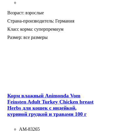
Возраст:
взрослые
Страна-производитель:
Германия
Класс корма:
суперпремиум
Размер:
все размеры
Корм влажный Animonda Vom
Feinsten Adult Turkey Chicken breast
Herbs для кошек с индейкой,
куриной грудкой и травами 100 г
AM-83265