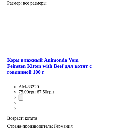
Размер:
все размеры
Корм влажный Animonda Vom
Feinsten Kitten with Beef для котят с
говядиной 100 г
AM-83220
75
.
00
грн
67
.
50
грн
Возраст:
котята
Страна-производитель:
Германия