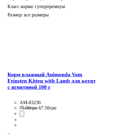
Класс корма:
суперпремиум
Размер:
все размеры
Корм влажный Animonda Vom
Feinsten Kitten with Lamb для котят
с ягнятиной 100 г
AM-83236
75
.
00
грн
67
.
50
грн