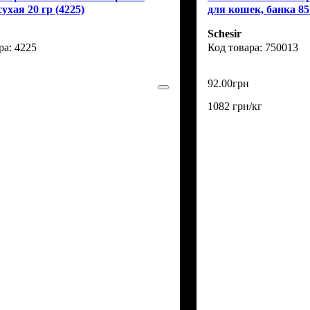
ухая 20 гр (4225)
для кошек, банка 85
Schesir
4225
750013
92
.
00
грн
1082 грн/кг