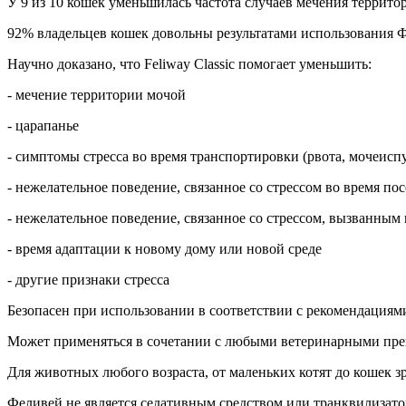
У 9 из 10 кошек уменьшилась частота случаев мечения террито
92% владельцев кошек довольны результатами использования 
Научно доказано, что Feliway Classic помогает уменьшить:
- мечение территории мочой
- царапанье
- симптомы стресса во время транспортировки (рвота, мочеисп
- нежелательное поведение, связанное со стрессом во время по
- нежелательное поведение, связанное со стрессом, вызванным
- время адаптации к новому дому или новой среде
- другие признаки стресса
Безопасен при использовании в соответствии с рекомендациям
Может применяться в сочетании с любыми ветеринарными пре
Для животных любого возраста, от маленьких котят до кошек зр
Феливей не является седативным средством или транквилизато