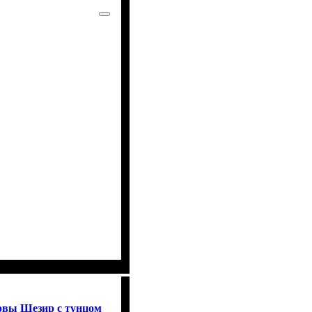
ервы Шезир с тунцом