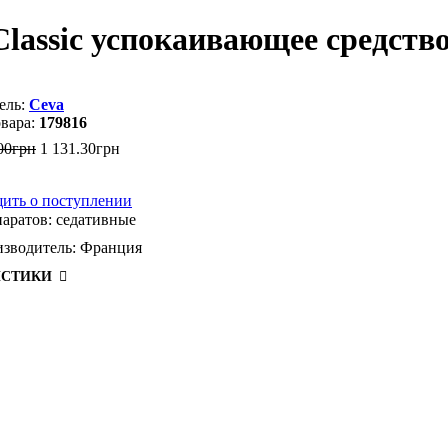
assic успокаивающее средство
Ceva
179816
00
грн
1 131
.
30
грн
ить о поступлении
аратов:
седативные
зводитель:
Франция
ИСТИКИ