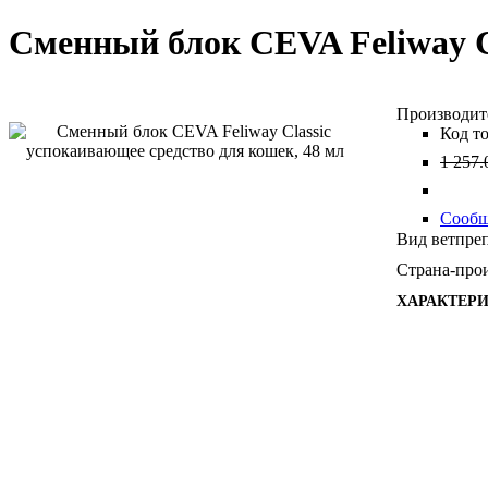
Сменный блок CEVA Feliway Cl
1 257
.
Сообщ
Вид ветпреп
Страна-прои
ХАРАКТЕР