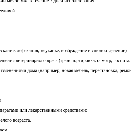
рии мочой уже в течение 7 дней использования
Феливей
ускание, дефекация, мяуканье, возбуждение и слюноотделение)
сещения ветеринарного врача (транспортировка, осмотр, госпита
 изменениями дома (например, новая мебель, перестановка, ремо
и.
паратами или лекарственными средствами;
елого возраста.
ром.