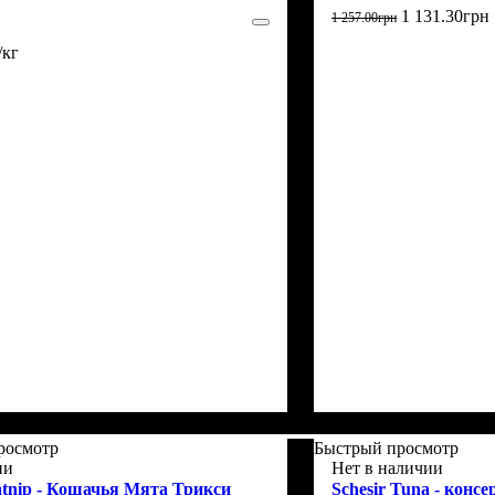
1 131
.
30
грн
1 257
.
00
грн
/кг
росмотр
Быстрый просмотр
ии
Нет в наличии
atnip - Кошачья Мята Трикси
Schesir Tuna - конс