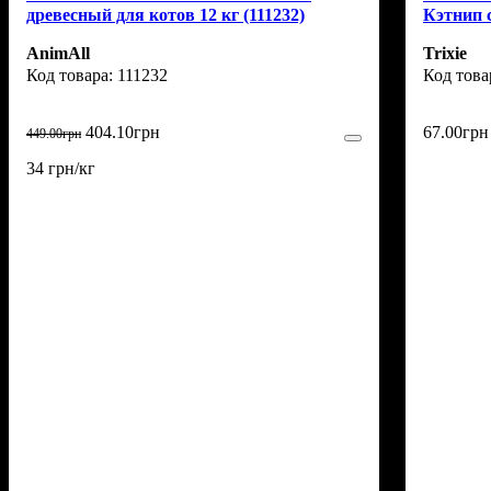
древесный для котов 12 кг (111232)
Кэтнип с
AnimAll
Trixie
111232
404
.
10
грн
67
.
00
грн
449
.
00
грн
34 грн/кг