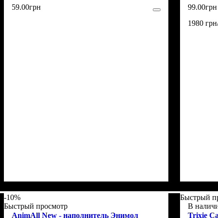
59
.
00
грн
99
.
00
грн
1980 грн
-10%
Быстрый п
Быстрый просмотр
В налич
AnimAll New - наполнитель Энимол
Trixie C