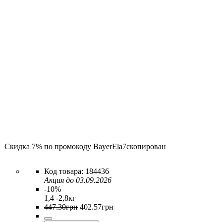
Скидка 7% по промокоду
BayerEla7
скопирован
184436
Акция до 03.09.2026
-10%
1,4 -2,8кг
447
.
30
грн
402
.
57
грн