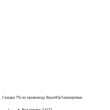
Скидка 7% по промокоду
BayerEla7
скопирован
54173