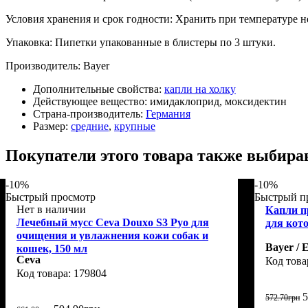
Условия хранения и срок годности: Хранить при температуре н
Упаковка: Пипетки упакованные в блистеры по 3 штуки.
Производитель: Bayer
Дополнительные свойства:
капли на холку
Действующее вещество:
имидаклоприд, моксидектин
Страна-производитель:
Германия
Размер:
средние
,
крупные
Покупатели этого товара также выбира
-10%
-10%
Быстрый просмотр
Быстрый п
Нет в наличии
Капли п
Лечебный мусс Ceva Douxo S3 Pyo для
для кото
очищения и увлажнения кожи собак и
Bayer / 
кошек, 150 мл
Ceva
179804
5
572
.
70
грн