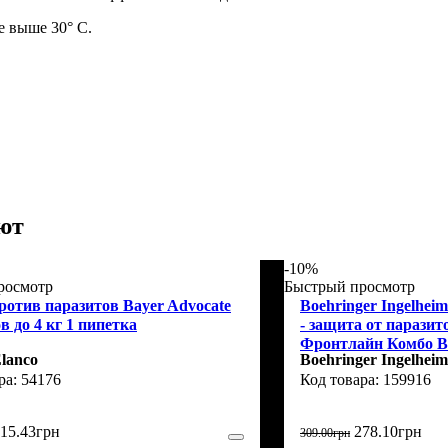
е выше 30° С.
ют
-10%
росмотр
Быстрый просмотр
ротив паразитов Bayer Advocate
Boehringer Ingelhei
в до 4 кг 1 пипетка
- защита от паразит
Фронтлайн Комбо Вес
Elanco
Boehringer Ingelheim
(159 916)
54176
159916
15
.
43
грн
278
.
10
грн
309
.
00
грн