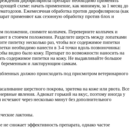
упреждения дирофиляриоза препарат необходимо применять
дующей схеме: начать применение, как минимум, за 1 месяц до
нематодозов. Ежемесячная обработка против дирофиляриоза (как
арат применяют как сезонную обработку против блох и
ом положении, снимите колпачек. Переверните колпачек и
ывают в стоячем положении. Разделите шерсть между лопатками
ите пипетку несколько раз, чтобы все содержимое пипетки
ипетки необходимо нанести в 3-4 точки вдоль позвоночника:
тобы видно было кожу. Препарат по возможности наносить на
ать содержимое пипетки на кожу. Не выдавливайте большое
нию беременным и лактирующим самкам.
слабленных должно происходить под присмотром ветеринарного
саливание шерстного покрова, эритема на коже или рвота. Все
нервные явления. Адвокат горький на вкус, поэтому иногда у
 исчезают через несколько минут без дополнительного
ические лактоны.
 не снижает эффективность препарата, однако частое