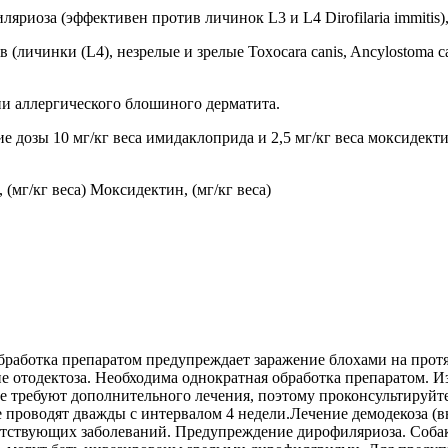
ляриоза (эффективен против личинок L3 и L4 Dirofilaria immitis)
ичинки (L4), незрелые и зрелые Toxocara canis, Ancylostoma cani
ии аллергического блошиного дерматита.
дозы 10 мг/кг веса имидаклоприда и 2,5 мг/кг веса моксидектин
(мг/кг веса) Моксидектин, (мг/кг веса)
бработка препаратом предупреждает заражение блохами на прот
е отодектоза. Необходима однократная обработка препаратом. И
 требуют дополнительного лечения, поэтому проконсультируйтес
ение проводят дважды с интервалом 4 недели.Лечение демодекоза (
утствующих заболеваний. Предупреждение дирофиляриоза. Соба