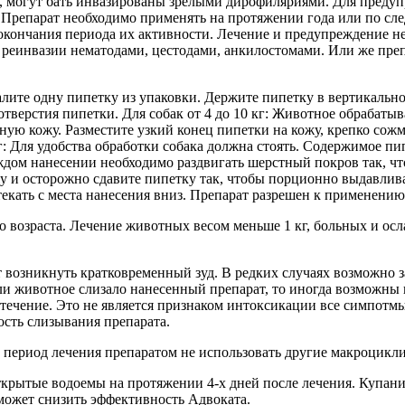
ны, могут бать инвазированы зрелыми дирофиляриями. Для пред
 Препарат необходимо применять на протяжении года или по сле
е окончания периода их активности. Лечение и предупреждение 
 реинвазии нематодами, цестодами, анкилостомами. Или же преп
лите одну пипетку из упаковки. Держите пипетку в вертикальн
отверстия пипетки. Для собак от 4 до 10 кг: Животное обрабат
ную кожу. Разместите узкий конец пипетки на кожу, крепко сожм
кг: Для удобства обработки собака должна стоять. Содержимое п
аждом нанесении необходимо раздвигать шерстный покров так, ч
у и осторожно сдавите пипетку так, чтобы порционно выдавлив
 стекать с места нанесения вниз. Препарат разрешен к примене
о возраста. Лечение животных весом меньше 1 кг, больных и о
возникнуть кратковременный зуд. В редких случаях возможно за
ли животное слизало нанесенный препарат, то иногда возможны 
течение. Это не является признаком интоксикации все симпотмы
сть слизывания препарата.
 период лечения препаратом не использовать другие макроцикл
крытые водоемы на протяжении 4-х дней после лечения. Купание
может снизить эффективность Адвоката.