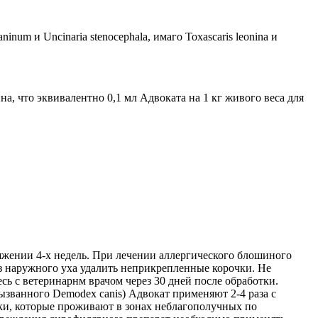
,
num и Uncinaria stenocephala, имаго Toxascaris leonina и
а, что эквивалентно 0,1 мл Адвоката на 1 кг живого веса для
яжении 4-х недель. При лечении аллергического блошиного
з наружного уха удалить неприкрепленные корочки. Не
ь с ветеринарнм врачом через 30 дней после обработки.
вызванного Demodex canis) Адвокат применяют 2-4 раза с
ки, которые проживают в зонах неблагополучных по