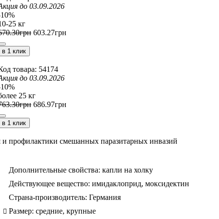
Акция до 03.09.2026
-10%
10-25 кг
670
.
30
грн
603
.
27
грн
в 1 клик
54174
Акция до 03.09.2026
-10%
более 25 кг
763
.
30
грн
686
.
97
грн
в 1 клик
я и профилактики смешанных паразитарных инвазий
Дополнительные свойства:
капли на холку
Действующее вещество:
имидаклоприд,
моксидектин
Страна-производитель:
Германия
Размер:
средние,
крупные