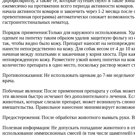
дирофиляриозу, а также те, которые путешествуют в такие зо
ежемесячно на протяжении всего периода активности комаров.
начала активности комаров и закончить через 1-2 месяца посл
превентивная программа) автоматически снижает возможность
гастроинтестинальных нематод.
Порядок применения:Только для наружного использования. Уда
оденьте на пипетку таким образом удалив защитную фольгу из 
так, чтобы видно было кожу. Препарат наносят на неповрежден
нанести непосредственно на кожу. Для собак весом от 4 до 10 
начиная между лопатками и заканчивая у корня хвоста. При к
неповрежденную кожу. Разместите узкий конец пипетки на кож
количество препарата в одно место, поскольку раствор может
Противопоказания: Не использовать щенкам до 7-ми недельног
врача.
Побочные явления: После применения препарата у собак может 
эти явления быстро исчезают без дополнительного лечения. Ес
животных, которые слизали препарат, может возникнуть слюно
вмешательства. Правильное нанесение минимизирует возможно
Предостережения: После обработки животного вымыть руки. В
Полезная информация: Не допускать попадание животного в от
использование иммерсионных смесей (в том числе шампуней) 