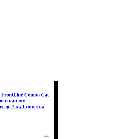
m FrontLine Combo Cat
ов в каплях
 до 7 кг, 1 пипетка