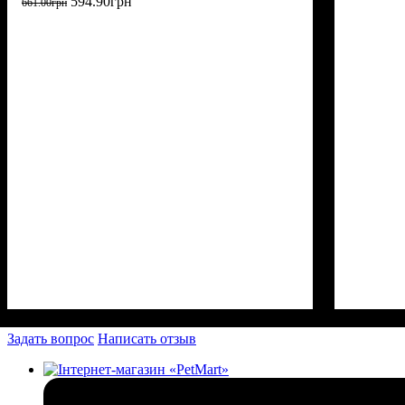
594
.
90
грн
661
.
00
грн
Задать вопрос
Написать отзыв