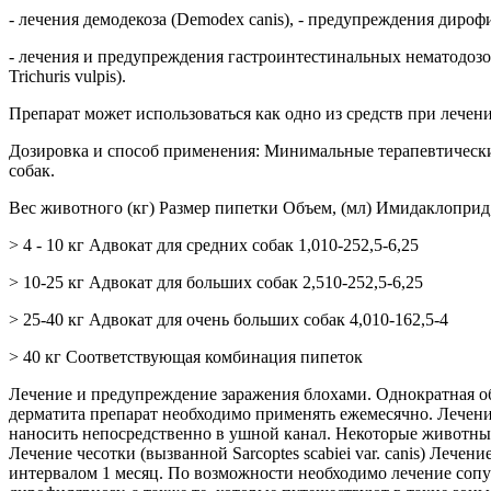
- лечения демодекоза (Demodex canis), - предупреждения дирофи
- лечения и предупреждения гастроинтестинальных нематодозов (л
Trichuris vulpis).
Препарат может использоваться как одно из средств при лечен
Дозировка и способ применения: Минимальные терапевтические 
собак.
Вес животного (кг) Размер пипетки Объем, (мл) Имидаклоприд, 
> 4 - 10 кг Адвокат для средних собак 1,010-252,5-6,25
> 10-25 кг Адвокат для больших собак 2,510-252,5-6,25
> 25-40 кг Адвокат для очень больших собак 4,010-162,5-4
> 40 кг Соответствующая комбинация пипеток
Лечение и предупреждение заражения блохами. Однократная о
дерматита препарат необходимо применять ежемесячно. Лечени
наносить непосредственно в ушной канал. Некоторые животные
Лечение чесотки (вызванной Sarcoptes scabiei var. canis) Леч
интервалом 1 месяц. По возможности необходимо лечение соп