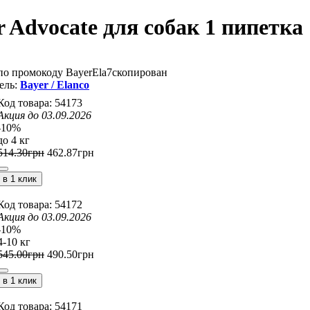
 Advocate для собак 1 пипетка
по промокоду
BayerEla7
скопирован
Bayer / Elanco
54173
Акция до 03.09.2026
-10%
до 4 кг
514
.
30
грн
462
.
87
грн
в 1 клик
54172
Акция до 03.09.2026
-10%
4-10 кг
545
.
00
грн
490
.
50
грн
в 1 клик
54171