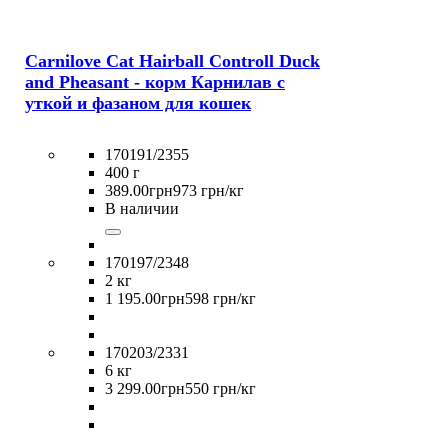
Carnilove Cat Hairball Controll Duck
and Pheasant - корм Карнилав с
уткой и фазаном для кошек
170191/2355
400 г
389
.
00
грн
973 грн/кг
В наличии
170197/2348
2 кг
1 195
.
00
грн
598 грн/кг
170203/2331
6 кг
3 299
.
00
грн
550 грн/кг