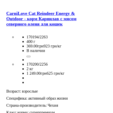
CarniLove Cat Reindeer Energy &
Outdoor - корм Карнилав с мясом
северного оленя для кошек
170194/2263
400 г
369
.
00
грн
923 грн/кг
В наличии
170200/2256
2 кг
1 249
.
00
грн
625 грн/кг
Возраст:
взрослые
Специфика:
активный образ жизни
Страна-производитель:
Чехия
Класс корма:
суперпремиум