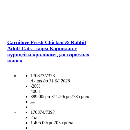
Carnilove Fresh Chicken & Rabbit
Adult Cats - корм Карнилав с
курицей и кроликом для взрослых
кошек
170873/7373
Акция до 31.08.2026
-20%
400 г
389
.
00
грн
311
.
20
грн
778 грн/кг
170874/7397
2 кг
1 405
.
00
грн
703 грн/кг