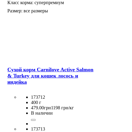
Класс корма:
суперпремиум
Размер:
все размеры
Сухой корм Carnilove Active Salmon
& Turkey для кошек лосось и
индейка
173712
400 г
479
.
00
грн
1198 грн/кг
В наличии
173713