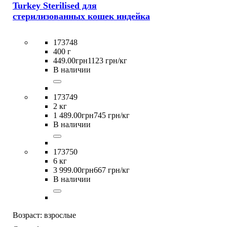
Turkey Sterilised для
стерилизованных кошек индейка
173748
400 г
449
.
00
грн
1123 грн/кг
В наличии
173749
2 кг
1 489
.
00
грн
745 грн/кг
В наличии
173750
6 кг
3 999
.
00
грн
667 грн/кг
В наличии
Возраст:
взрослые