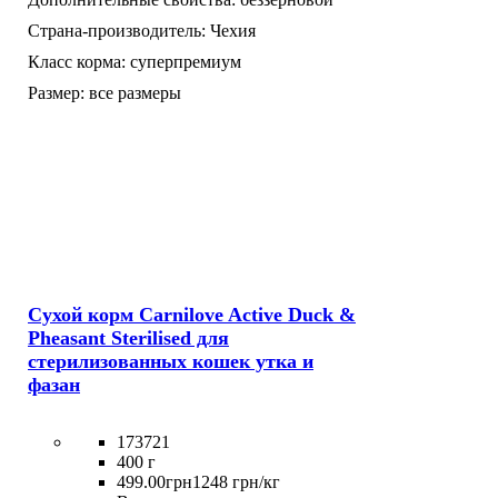
Страна-производитель:
Чехия
Класс корма:
суперпремиум
Размер:
все размеры
Сухой корм Carnilove Active Duck &
Pheasant Sterilised для
стерилизованных кошек утка и
фазан
173721
400 г
499
.
00
грн
1248 грн/кг