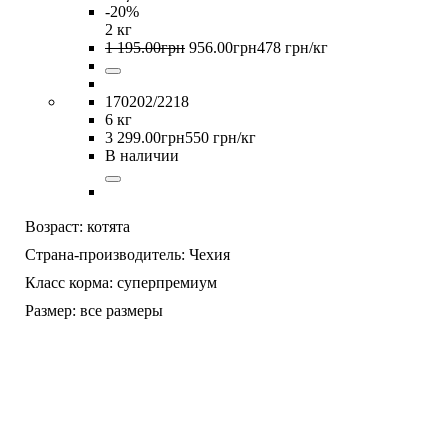
-20%
2 кг
1 195
.
00
грн
956
.
00
грн
478 грн/кг
170202/2218
6 кг
3 299
.
00
грн
550 грн/кг
В наличии
Возраст:
котята
Страна-производитель:
Чехия
Класс корма:
суперпремиум
Размер:
все размеры