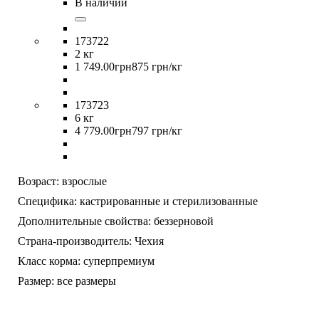
В наличии
173722
2 кг
1 749
.
00
грн
875 грн/кг
173723
6 кг
4 779
.
00
грн
797 грн/кг
Возраст:
взрослые
Специфика:
кастрированные и стерилизованные
Дополнительные свойства:
беззерновой
Страна-производитель:
Чехия
Класс корма:
суперпремиум
Размер:
все размеры