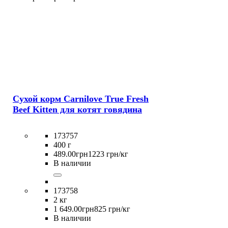
Сухой корм Carnilove True Fresh
Beef Kitten для котят говядина
173757
400 г
489
.
00
грн
1223 грн/кг
В наличии
173758
2 кг
1 649
.
00
грн
825 грн/кг
В наличии