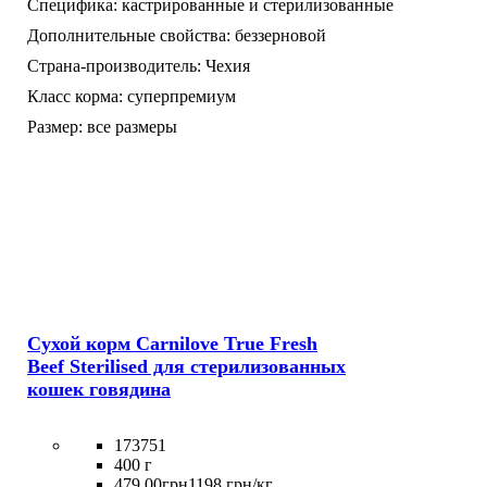
Специфика:
кастрированные и стерилизованные
Дополнительные свойства:
беззерновой
Страна-производитель:
Чехия
Класс корма:
суперпремиум
Размер:
все размеры
Сухой корм Carnilove True Fresh
Beef Sterilised для стерилизованных
кошек говядина
173751
400 г
479
.
00
грн
1198 грн/кг