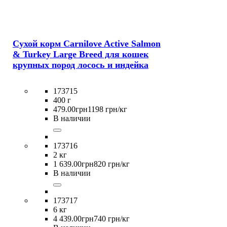
Сухой корм Carnilove Active Salmon
& Turkey Large Breed для кошек
крупных пород лосось и индейка
173715
400 г
479
.
00
грн
1198 грн/кг
В наличии
173716
2 кг
1 639
.
00
грн
820 грн/кг
В наличии
173717
6 кг
4 439
.
00
грн
740 грн/кг