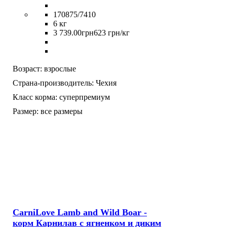
170875/7410
6 кг
3 739
.
00
грн
623 грн/кг
Возраст:
взрослые
Страна-производитель:
Чехия
Класс корма:
суперпремиум
Размер:
все размеры
CarniLove Lamb and Wild Boar -
корм Карнилав с ягненком и диким