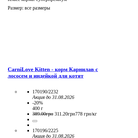
Размер:
все размеры
CarniLove Kitten - корм Карнилав с
лососем и индейкой для котят
170190/2232
Акция до 31.08.2026
-20%
400 г
389
.
00
грн
311
.
20
грн
778 грн/кг
170196/2225
Акция до 31.08.2026