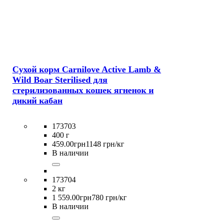
Сухой корм Carnilove Active Lamb &
Wild Boar Sterilised для
стерилизованных кошек ягненок и
дикий кабан
173703
400 г
459
.
00
грн
1148 грн/кг
В наличии
173704
2 кг
1 559
.
00
грн
780 грн/кг
В наличии