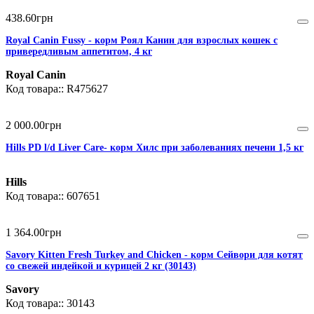
438
.
60
грн
Royal Canin Fussy - корм Роял Канин для взрослых кошек с
привередливым аппетитом, 4 кг
Royal Canin
R475627
2 000
.
00
грн
Hills PD l/d Liver Care- корм Хилс при заболеваниях печени 1,5 кг
Hills
607651
1 364
.
00
грн
Savory Kitten Fresh Turkey and Chicken - корм Сейвори для котят
со свежей индейкой и курицей 2 кг (30143)
Savory
30143