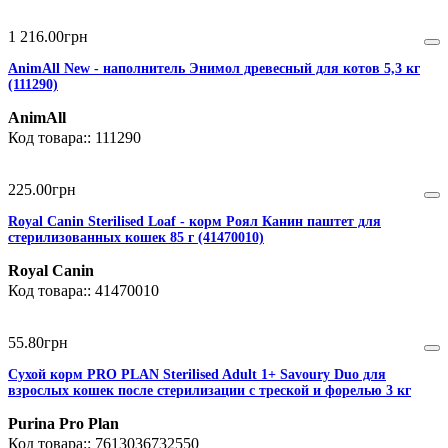
1 216
.
00
грн
AnimAll New - наполнитель Энимол древесный для котов 5,3 кг
(111290)
AnimAll
111290
225
.
00
грн
Royal Canin Sterilised Loaf - корм Роял Канин паштет для
стерилизованных кошек 85 г (41470010)
Royal Canin
41470010
55
.
80
грн
Сухой корм PRO PLAN Sterilised Adult 1+ Savoury Duo для
взрослых кошек после стерилизации с треской и форелью 3 кг
Purina Pro Plan
7613036732550