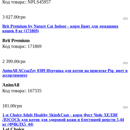
NPLS45957
3 027
.
00
грн
Brit Premium by Nature Cat Indoor - корм Брит для домашних
кошек 8 кг (171869)
Brit Premium
171869
2 399
.
00
грн
AnimAll ACrazZzy 0389 Игрушка для котов на присоске Pig, цвет в
ассортименте
AnimAll
167335
181
.
00
грн
1-st Choice Adult Healthy Skin&Coat - корм Фест Чойс ХЕЛЗИ
ЛОСОСЬ для котов для здоровой кожи и блестящей шерсти 5,44
кг (ФЧКЛХ5_44)
1-st Choice