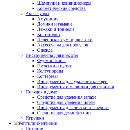
Шампуни и кондиционеры
Косметические средства
Акссесуары
Амуниция
Домики и гамаки
Лежаки и тоннели
Когтеточки
Переноски, сумки, рюкзаки
Аксессуары для прогулок
Одежда
Инструменты для красоты
Фурминаторы
Расчески и щетки
Колтунорезы
Когтерезы
Инструменты для удаления клещей
Инструменты и машинки для стрижки
Порядок в доме
Средства для удаления запаха
Средства для удаления пятен
Инструменты для чистки от шерсти
Средства для дезинфекции
Игрушки
Рептилии
Питание