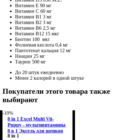
Витамин E 90 мг
Витамин C 60 мг
Витамин B1 3 мг
Витамин B2 3 мг
Витамин B6 2,5 мг
Витамин B12 15 мкг
Биотин 100 мкг
Фолиевая кислота 0,4 мг
Пантотенат кальция 12 мг
Ниацин 25 мг
Таурин 500 мг
До 20 штук ежедневно
Менее 2 калорий в одной штуке
Покупатели этого товара также
выбирают
-10%
8 in 1 Excel Multi Vit-
Puppy - мультивитамины
8 в 1 Эксель для щенков
8 in 1
100 табл (661820)