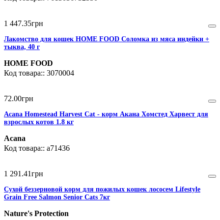
1 447
.
35
грн
Лакомство для кошек HOME FOOD Соломка из мяса индейки +
тыква, 40 г
HOME FOOD
3070004
72
.
00
грн
Acana Homestead Harvest Cat - корм Акана Хомстед Харвест для
взрослых котов 1.8 кг
Acana
a71436
1 291
.
41
грн
Сухой беззерновой корм для пожилых кошек лососем Lifestyle
Grain Free Salmon Senior Cats 7кг
Nature's Protection