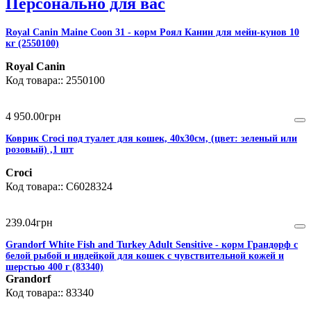
Персонально для вас
Royal Canin Maine Coon 31 - корм Роял Канин для мейн-кунов 10
кг (2550100)
Royal Canin
2550100
4 950
.
00
грн
Коврик Croci под туалет для кошек, 40х30см, (цвет: зеленый или
розовый) ,1 шт
Croci
C6028324
239
.
04
грн
Grandorf White Fish and Turkey Adult Sensitive - корм Грандорф с
белой рыбой и индейкой для кошек с чувствительной кожей и
шерстью 400 г (83340)
Grandorf
83340