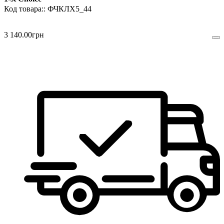
ФЧКЛХ5_44
3 140
.
00
грн