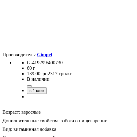
Gimpet
G-419299/400730
60 г
139
.
00
грн
2317 грн/кг
В наличии
в 1 клик
Возраст:
взрослые
Дополнительные свойства:
забота о пищеварении
Вид:
витаминная добавка