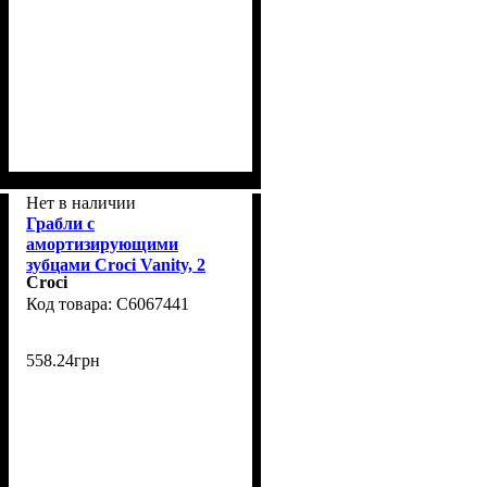
Нет в наличии
Грабли с
амортизирующими
зубцами Croci Vanity, 2
Croci
ряда, 9х17см
C6067441
558
.
24
грн