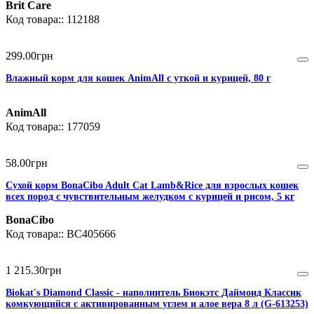
Brit Care
112188
299
.
00
грн
Влажный корм для кошек AnimAll с уткой и курицей, 80 г
AnimAll
177059
58
.
00
грн
Сухой корм BonaCibo Adult Cat Lamb&Rice для взрослых кошек
всех пород с чувствительным желудком с курицей и рисом, 5 кг
BonaCibo
BC405666
1 215
.
30
грн
Biokat's Diamond Classic - наполнитель Биокэтс Даймонд Классик
комкующийся с активированным углем и алое вера 8 л (G-613253)