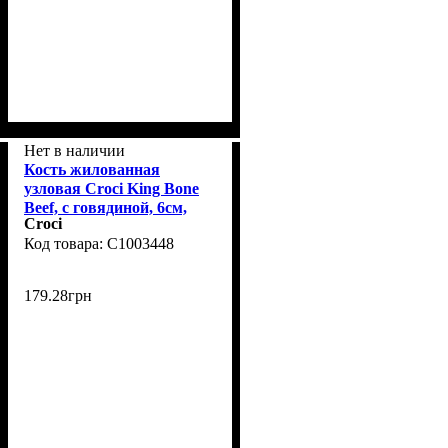
Нет в наличии
Кость жилованная
узловая Croci King Bone
Beef, с говядиной, 6см,
Croci
10гр, 5 шт/уп
C1003448
179
.
28
грн