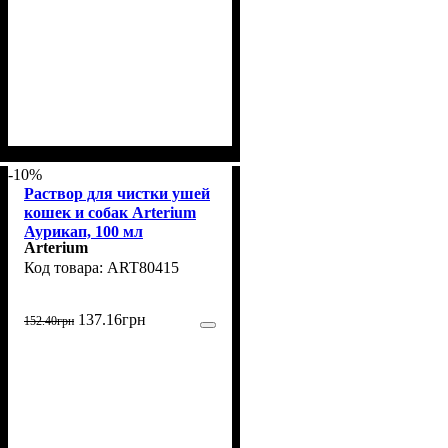
-10%
Раствор для чистки ушей
кошек и собак Arterium
Аурикап, 100 мл
Arterium
ART80415
137
.
16
грн
152
.
40
грн