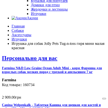
Купалки для попугаев
Домики для птиц
Жердочки и лестницы
Игрушки
Акции
Главная
Собаки
Аксессуары
Игрушки
Игрушка для собак Jolly Pets Tug-n-toss гиря мини малая
красная
Персонально для вас
Farmina N&D Low Graine Ocean Adult Mini - корм Фармина для
взрослых собак мелких пород с треской и апельсином 7 кг
Farmina
160734
2 909
.
00
грн
Canina Welpenkalk - Таблетки Канина для щенков для костей и