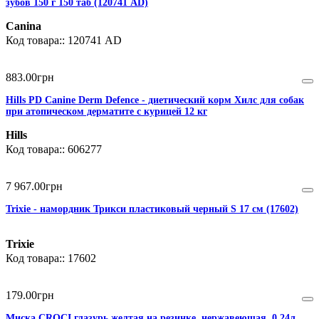
зубов 150 г 150 таб (120741 AD)
Canina
120741 AD
883
.
00
грн
Hills PD Canine Derm Defence - диетический корм Хилс для собак
при атопическом дерматите с курицей 12 кг
Hills
606277
7 967
.
00
грн
Trixie - намордник Трикси пластиковый черный S 17 см (17602)
Trixie
17602
179
.
00
грн
Миска CROCI глазурь желтая на резинке, нержавеющая, 0,24л,