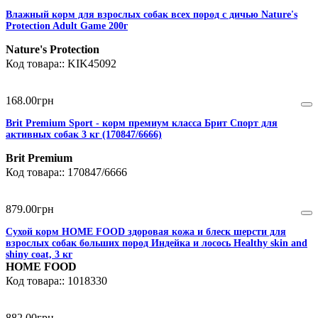
Влажный корм для взрослых собак всех пород с дичью Nature's
Protection Adult Game 200г
Nature's Protection
KIK45092
168
.
00
грн
Brit Premium Sport - корм премиум класса Брит Спорт для
активных собак 3 кг (170847/6666)
Brit Premium
170847/6666
879
.
00
грн
Сухой корм HOME FOOD здоровая кожа и блеск шерсти для
взрослых собак больших пород Индейка и лосось Healthy skin and
shiny coat, 3 кг
HOME FOOD
1018330
882
.
00
грн