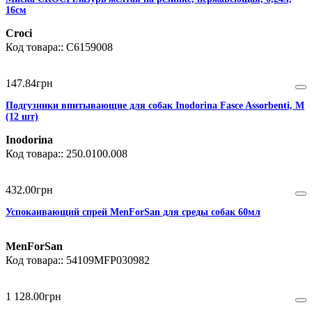
16см
Croci
C6159008
147
.
84
грн
Подгузники впитывающие для собак Inodorina Fasce Assorbenti, M
(12 шт)
Inodorina
250.0100.008
432
.
00
грн
Успокаивающий спрей MenForSan для среды собак 60мл
MenForSan
54109MFP030982
1 128
.
00
грн