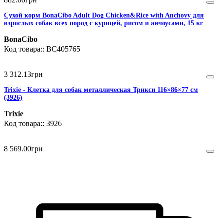
Сухой корм BonaCibo Adult Dog Chicken&Rice with Anchovy для
взрослых собак всех пород с курицей, рисом и анчоусами, 15 кг
BonaCibo
BC405765
3 312
.
13
грн
Trixie - Клетка для собак металлическая Трикси 116×86×77 см
(3926)
Trixie
3926
8 569
.
00
грн