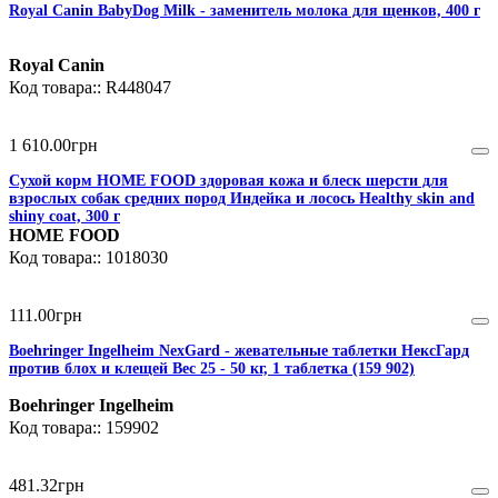
Royal Canin BabyDog Milk - заменитель молока для щенков, 400 г
Royal Canin
R448047
1 610
.
00
грн
Сухой корм HOME FOOD здоровая кожа и блеск шерсти для
взрослых собак средних пород Индейка и лосось Healthy skin and
shiny coat, 300 г
HOME FOOD
1018030
111
.
00
грн
Boehringer Ingelheim NexGard - жевательные таблетки НексГард
против блох и клещей Вес 25 - 50 кг, 1 таблетка (159 902)
Boehringer Ingelheim
159902
481
.
32
грн