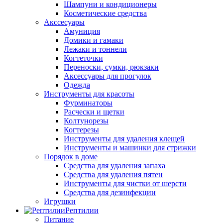
Шампуни и кондиционеры
Косметические средства
Акссесуары
Амуниция
Домики и гамаки
Лежаки и тоннели
Когтеточки
Переноски, сумки, рюкзаки
Аксессуары для прогулок
Одежда
Инструменты для красоты
Фурминаторы
Расчески и щетки
Колтунорезы
Когтерезы
Инструменты для удаления клещей
Инструменты и машинки для стрижки
Порядок в доме
Средства для удаления запаха
Средства для удаления пятен
Инструменты для чистки от шерсти
Средства для дезинфекции
Игрушки
Рептилии
Питание