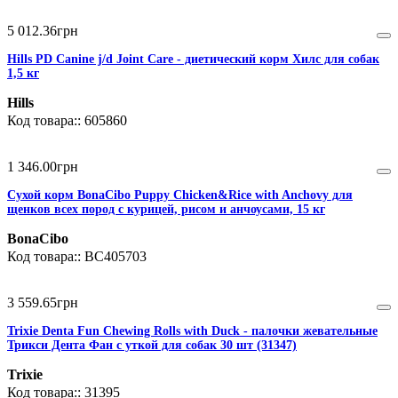
5 012
.
36
грн
Hills PD Canine j/d Joint Care - диетический корм Хилс для собак
1,5 кг
Hills
605860
1 346
.
00
грн
Сухой корм BonaCibo Puppy Chicken&Rice with Anchovy для
щенков всех пород с курицей, рисом и анчоусами, 15 кг
BonaCibo
BC405703
3 559
.
65
грн
Trixie Denta Fun Chewing Rolls with Duck - палочки жевательные
Трикси Дента Фан с уткой для собак 30 шт (31347)
Trixie
31395