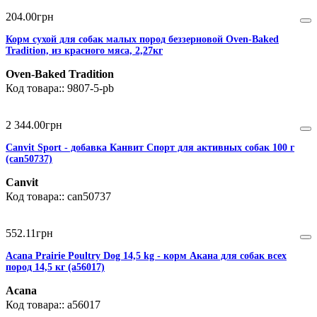
204
.
00
грн
Корм сухой для собак малых пород беззерновой Oven-Baked
Tradition, из красного мяса, 2,27кг
Oven-Baked Tradition
9807-5-pb
2 344
.
00
грн
Сanvit Sport - добавка Канвит Спорт для активных собак 100 г
(can50737)
Canvit
can50737
552
.
11
грн
Acana Prairie Poultry Dog 14,5 kg - корм Акана для собак всех
пород 14,5 кг (a56017)
Acana
a56017