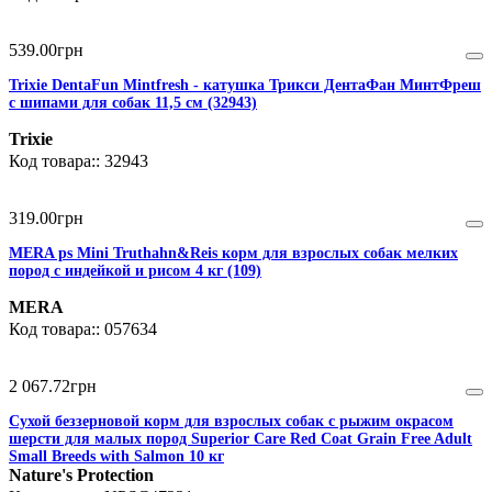
539
.
00
грн
Trixie DentaFun Mintfresh - катушка Трикси ДентаФан МинтФреш
с шипами для собак 11,5 см (32943)
Trixie
32943
319
.
00
грн
MERA ps Mini Truthahn&Reis корм для взрослых собак мелких
пород с индейкой и рисом 4 кг (109)
MERA
057634
2 067
.
72
грн
Сухой беззерновой корм для взрослых собак с рыжим окрасом
шерсти для малых пород Superior Care Red Coat Grain Free Adult
Small Breeds with Salmon 10 кг
Nature's Protection