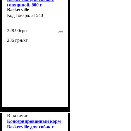
говядиной, 800 г
Baskerville
21540
228
.
90
грн
286 грн/кг
В наличии
Консервированный корм
Baskerville для собак с