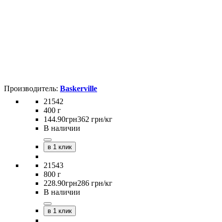
Baskerville
21542
400 г
144
.
90
грн
362 грн/кг
В наличии
в 1 клик
21543
800 г
228
.
90
грн
286 грн/кг
В наличии
в 1 клик