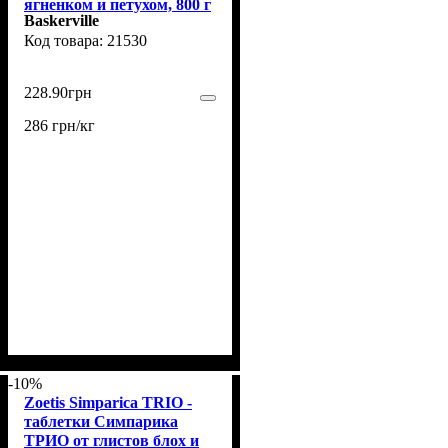
ягненком и петухом, 800 г
Baskerville
21530
228
.
90
грн
286 грн/кг
-10%
Zoetis Simparica TRIO -
таблетки Симпарика
ТРИО от глистов блох и