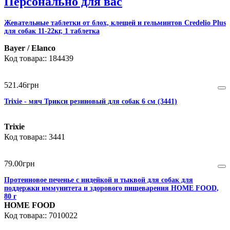
Персонально для вас
Жевательные таблетки от блох, клещей и гельминтов Credelio Plus
для собак 11-22кг, 1 таблетка
Bayer / Elanco
184439
521
.
46
грн
Trixie - мяч Трикси резиновый для собак 6 см (3441)
Trixie
3441
79
.
00
грн
Протеиновое печенье с индейкой и тыквой для собак для
поддержки иммунитета и здорового пищеварения HOME FOOD,
80 г
HOME FOOD
7010022