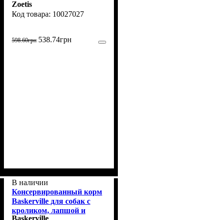
Zoetis
клещей, 10,1 - 20 кг, 1
10027027
таблетка
538
.
74
грн
598
.
60
грн
В наличии
Консервированный корм
Baskerville для собак с
кроликом, лапшой и
Baskerville
морковью, 800 г