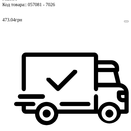
057081 - 7026
473
.
04
грн