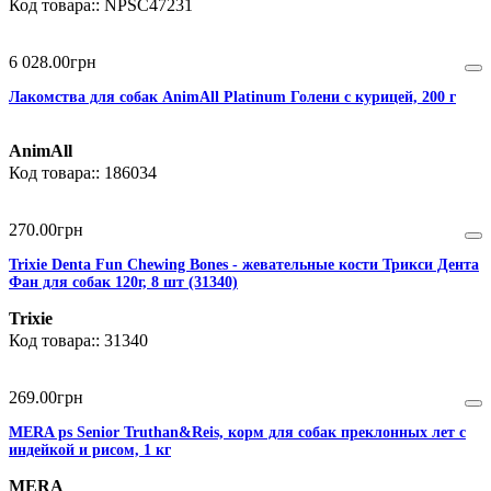
NPSC47231
6 028
.
00
грн
Лакомства для собак AnimAll Platinum Голени с курицей, 200 г
AnimAll
186034
270
.
00
грн
Trixie Denta Fun Chewing Bones - жевательные кости Трикси Дента
Фан для собак 120г, 8 шт (31340)
Trixie
31340
269
.
00
грн
MERA ps Senior Truthan&Reis, корм для собак преклонных лет с
индейкой и рисом, 1 кг
MERA