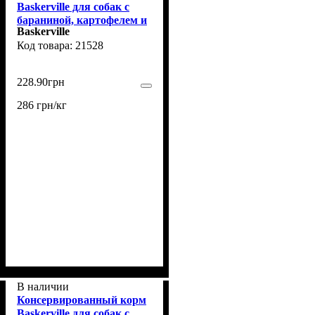
Baskerville для собак с
бараниной, картофелем и
Baskerville
тыквой, 800 г
21528
228
.
90
грн
286 грн/кг
В наличии
Консервированный корм
Baskerville для собак с