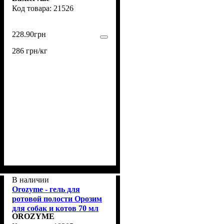
21526
228
.
90
грн
286 грн/кг
В наличии
Orozyme - гель для
ротовой полости Орозим
для собак и котов 70 мл
OROZYME
(18205)