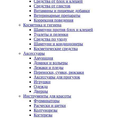
Средства от блох и клещей
Средства от глистов
Витамины и пищевые добавки
Ветеринарные препараты
Коррекция поведения
Косметика и гигиена
Шампуни против блох и клещей
Туалеты и пеленки
Средства по уходу
Шампуни и кондиционеры
Косметические средства
Аксессуары
Амуниция
Домики и вольеры
Лежаки и пледы
Переноски, сумки, рюкзаки
Аксессуары для прогулок
Игрушки
Одежда
Дверцы
Инструменты для красоты
Фурминаторы
Расчески и щетки
Колтунорезы
Когтерезы