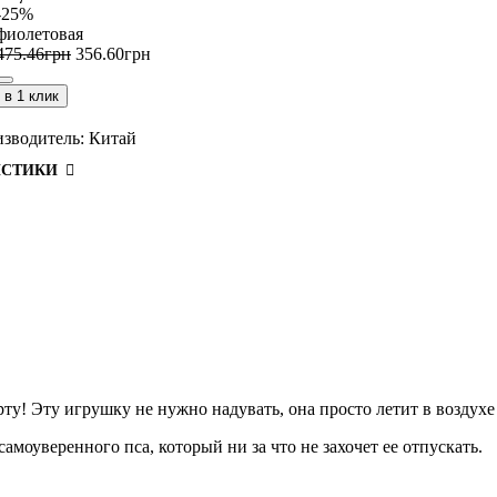
-25%
фиолетовая
475
.
46
грн
356
.
60
грн
в 1 клик
зводитель:
Китай
ИСТИКИ
ту! Эту игрушку не нужно надувать, она просто летит в воздух
амоуверенного пса, который ни за что не захочет ее отпускать.