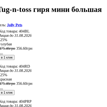
 Tug-n-toss гиря мини большая
Jolly Pets
404BL
Акция до 31.08.2026
-25%
голубая
475
.
46
грн
356
.
60
грн
в 1 клик
404RD
Акция до 31.08.2026
-25%
красная
475
.
46
грн
356
.
60
грн
в 1 клик
404PRP
Акция до 31.08.2026