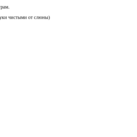
грам.
руки чистыми от слюны)